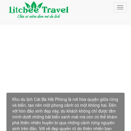
Giỏ Hàng (0)
Toggl
Đăng nhập
navig
Đăng ký
Du Lịch Cát Bà
Khu du lịch Cát Bà Hải Phòng là nơi hòa quyện giữa rừng
và biển, tạo nên một phong cảnh có một không hai. Đến
với hòn đảo xinh đẹp này, du khách không chỉ được tắm
mình dưới những bãi biển xanh mát mà còn có thể khám
phá thiên nhiên huyền bí qua những cánh rừng nguyên
sinh trên đảo. Với vẻ đẹp quyến rũ do thiên nhiên ban