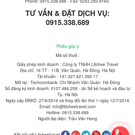
Phone: 0915.338.688
-
Fax: 0243.293.9160.
TƯ VẤN & ĐẶT DỊCH VỤ:
0915.338.689
Phiếu góp ý
Mã số thuế :
Giấy phép kinh doanh : Công ty TNHH Litchee Travel
Địa chỉ: 18 TT - 11B, Văn Quán, Hà Đông, Hà Nội
Tài khoản : 191.327.421.350 17
Mở tại : Techcombank- Chi Nhánh Văn Quán- Hà Đông
Số đăng ký kinh doanh: 0107.484.258 - do Sở kế hoạch và đầu tư
Tp. Hà Nội
Ngày cấp ĐKKD: 27/6/2016 và thay đổi lần thứ 1 ngày 12/7/2016
Email: info@litcheetravel.com
Hotline: 0915.338.689
Người đại diện: Trần Văn Hùng
Kết nối với Litcheetravel