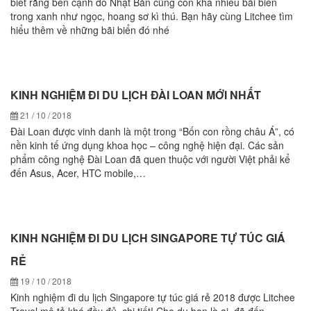
biết rằng bên cạnh đó Nhật Bản cũng còn khá nhiều bãi biển
trong xanh như ngọc, hoang sơ kì thú. Bạn hãy cùng Litchee tìm
hiểu thêm về những bãi biển đó nhé
KINH NGHIỆM ĐI DU LỊCH ĐÀI LOAN MỚI NHẤT
21 / 10 / 2018
Đài Loan được vinh danh là một trong “Bốn con rồng châu Á”, có
nền kinh tế ứng dụng khoa học – công nghệ hiện đại. Các sản
phẩm công nghệ Đài Loan đã quen thuộc với người Việt phải kể
đến Asus, Acer, HTC mobile,…
KINH NGHIỆM ĐI DU LỊCH SINGAPORE TỰ TÚC GIÁ
RẺ
19 / 10 / 2018
Kinh nghiệm đi du lịch Singapore tự túc giá rẻ 2018 được Litchee