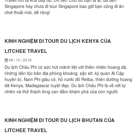
Travel mô tả khá đầy đủ, chi tiết! Cho du bạn là ai, đã đến
Singapore hay chưa đi tour Singapore bao giờ bạn cũng đi ăn
chơi thoải mái, dễ ràng!
KINH NGHIỆM ĐI TOUR DU LỊCH KENYA CỦA
LITCHEE TRAVEL
08 / 10 / 2018
Du lịch Châu Phi có sức hút mãnh liệt với thiên nhiên hoang dã,
những dân tộc bản địa phóng khoáng, sặc sỡ, kỳ quan Ai Cập
huyền bí, Nam Phi giàu có, hồ nước đỏ Retba, thiên đường hoang
dã Kenya, Madagascar tuyệt đẹp. Du lịch Châu Phi là về với tự
nhiên và thử thách lòng can đảm khám phá của con người.
KINH NGHIỆM ĐI TOUR DU LỊCH BHUTAN CỦA
LITCHEE TRAVEL