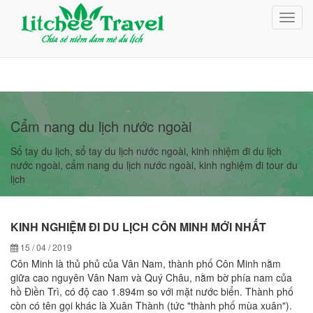
Giỏ Hàng (0)
Toggl
Đăng nhập
navig
Đăng ký
Cẩm nang du lịch nước ngoài
Sổ tay du lịch, sổ tay du lịch nước ngoài, kinh nhiệm đi du lịch
nước ngoài, cẩm nang du lịch nước ngoài, kinh nghiệm đi tour du
lịch
KINH NGHIỆM ĐI DU LỊCH CÔN MINH MỚI NHẤT
15 / 04 / 2019
Côn Minh là thủ phủ của Vân Nam, thành phố Côn Minh nằm
giữa cao nguyên Vân Nam và Quý Châu, nằm bờ phía nam của
hồ Điền Trì, có độ cao 1.894m so với mặt nước biển. Thành phố
còn có tên gọi khác là Xuân Thành (tức "thành phố mùa xuân").