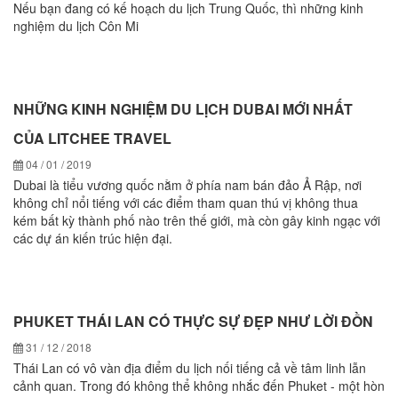
Nếu bạn đang có kế hoạch du lịch Trung Quốc, thì những kinh
nghiệm du lịch Côn Mi
NHỮNG KINH NGHIỆM DU LỊCH DUBAI MỚI NHẤT
CỦA LITCHEE TRAVEL
04 / 01 / 2019
Dubai là tiểu vương quốc nằm ở phía nam bán đảo Ả Rập, nơi
không chỉ nổi tiếng với các điểm tham quan thú vị không thua
kém bất kỳ thành phố nào trên thế giới, mà còn gây kinh ngạc với
các dự án kiến trúc hiện đại.
PHUKET THÁI LAN CÓ THỰC SỰ ĐẸP NHƯ LỜI ĐỒN
31 / 12 / 2018
Thái Lan có vô vàn địa điểm du lịch nối tiếng cả về tâm linh lẫn
cảnh quan. Trong đó không thể không nhắc đến Phuket - một hòn