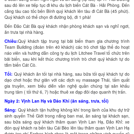
sau đó lên xe tiếp tục đi khu du lịch biển Cát Bà - Hải Phòng. Đến
cảng tàu cao tốc bến Bính quý khách lên tàu đi Cát Bà (45 phút).
Quý khách có thể chọn đi đường bộ, đi 1 phà!
Đến Đảo Cát Bà quý khách nhận phòng khách sạn và nghỉ ngơi,
ăn trưa tại nhà hàng.
Chiều:
Quý khách tập trung tại bãi biển tham gia chương trình
Team Building (đoàn trên 40 khách) các trò chơi tập thể do hoạt
náo viên và hướng dẫn công ty du lịch Litchee Travel tổ chức trên
bãi biển, sau khi kết thúc chương trình trò chơi quý khách tự do
tắm biển Cát Cò.
Tối:
Quý khách ăn tối tại nhà hàng, sau bữa tối quý khách tự do
dạo chơi hoặc thư giãn với các dịch vụ massage Thái, tẩm quất
gia truyền, xem biểu diễn văn nghệ quần chúng tại sân khấu
trung tâm ( tối thứ 6, 7) hoặc thuê xe đạp đôi dạo quanh thị trấn.
Ngày 2: Vịnh Lan Hạ và Đảo Khỉ (ăn sáng, trưa, tối)
Sáng:
Quý khách tận hưởng không khí trong lành của khu dự trữ
sinh quyển Thế Giới trong nắng ban mai, ăn sáng tại khách sạn,
sau bữa sáng quý khách thăm quan Vịnh Lan Hạ, Đảo Khỉ: xe
đón quý khách ra bến tàu Cái Bèo lên tàu thăm quan Vịnh Lan Hạ
được tạp chí Forbes bình chọn là một trong những vịnh quyến rũ