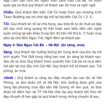
Ngự Lâm cao chót vót ngắm toàn cảnh Đảo Cát Bà, rời vườn
quốc gia xe đưa quý khách về khách sạn ăn trưa và nghỉ ngơi.
Chiều:
Quý khách tắm biển Cát Cò hoặc tham gia chương trình
Team Building các trò chơi tập thể tại bãi biển Cát Cò 1,2 ,3..
Tối:
Quý khách ăn tối tại nhà hang, sau bữa tối tự do thuê xe đạp
đôi dạo chơi vòng quang thị trấn hoặc xem biểu diễn văn nghệ
quần chúng tại sân khấu trung tâm thị trấn (tối thứ 6, 7) hoặc mua
sắm tại chợ đêm Ngọc Trai. Nghỉ đêm tại khách sạn
Ngày 4: Đảo Ngọc Cát Bà – Hà Nội (ăn sáng, trưa)
Sáng:
Quý khách tận hưởng không khí trong lành của khu dự trữ
sinh quyển Thế Giới trong nắng ban mai, ăn sáng tại khách sạn.
Sau đó xe đưa Quý khách tham quanthị trấn Cát bà và mua sắm
hải sản tại chợ đầu mối Cát Hải. Quý khách trở về khách sạn. Trả
phòng, ăn trưa.
16h00 :
Quý khách ra cảng tàu đáp chuyến tàu cao tốc về Hải
Phòng, xe đón đoàn trở về Hà Nội, trên đường đoàn ghé cửa
hàng địa phương mua đặc sản Hải Dương về làm quà, xe đưa
đoàn về điểm hẹn tại TP Hà Nội chia tay qúy khách kết thúc tốt
đẹp chuyến đi hẹn gặp lại quý khách trong những chuyến đi sau.