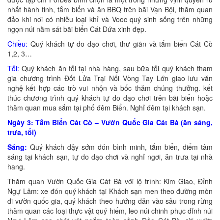
nhất hành tinh, tắm biển và ăn BBQ trên bãi Vạn Bội, thăm quan
đảo khi nơi có nhiều loại khỉ và Vooc quý sinh sống trên những
ngọn núi nằm sát bãi biển Cát Dứa xinh đẹp.
Chiều:
Quý khách tự do dạo chơi, thư giãn và tắm biển Cát Cò
1,2, 3…
Tối:
Quý khách ăn tối tại nhà hàng, sau bữa tối quý khách tham
gia chương trình Đốt Lửa Trại Nối Vòng Tay Lớn giao lưu văn
nghệ kết hợp các trò vui nhộn và bốc thăm chúng thưởng. kết
thúc chương trình quý khách tự do dạo chơi trên bãi biển hoặc
thăm quan mua sắm tại phố đêm Biển. Nghỉ đêm tại khách sạn.
Ngày 3: Tắm Biển Cát Cò – Vườn Quốc Gia Cát Bà (ăn sáng,
trưa, tối)
Sáng:
Quý khách dậy sớm đón bình minh, tắm biển, điểm tâm
sáng tại khách sạn, tự do dạo chơi và nghỉ ngơi, ăn trưa tại nhà
hang.
Thăm quan Vườn Quốc Gia Cát Bà với lộ trình: Kim Giao, Đỉnh
Ngự Lâm: xe đón quý khách tại Khách sạn men theo đường mòn
đi vườn quốc gia, quý khách theo hướng dẫn vào sâu trong rừng
thăm quan các loại thực vật quý hiếm, leo núi chinh phục đỉnh núi