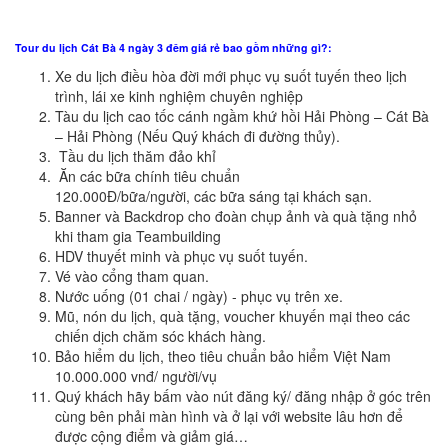
Tour du lịch Cát Bà 4 ngày 3 đêm giá rẻ bao gồm những gì?:
Xe du lịch điều hòa đời mới phục vụ suốt tuyến theo lịch
trình, lái xe kinh nghiệm chuyên nghiệp
Tàu du lịch cao tốc cánh ngầm khứ hồi Hải Phòng – Cát Bà
– Hải Phòng (Nếu Quý khách đi đường thủy).
Tầu du lịch thăm đảo khỉ
Ăn các bữa chính tiêu chuẩn
120.000Đ/bữa/người, các bữa sáng tại khách sạn.
Banner và Backdrop cho đoàn chụp ảnh và quà tặng nhỏ
khi tham gia Teambuilding
HDV thuyết minh và phục vụ suốt tuyến.
Vé vào cổng tham quan.
Nước uống (01 chai / ngày) - phục vụ trên xe.
Mũ, nón du lịch, quà tặng, voucher khuyến mại theo các
chiến dịch chăm sóc khách hàng.
Bảo hiểm du lịch, theo tiêu chuẩn bảo hiểm Việt Nam
10.000.000 vnđ/ người/vụ
Quý khách hãy bấm vào nút đăng ký/ đăng nhập ở góc trên
cùng bên phải màn hình và ở lại với website lâu hơn để
được cộng điểm và giảm giá…