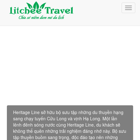
Giỏ Hàng (0)
Toggl
Đăng nhập
navig
Đăng ký
Mekong Heritage lines
Heritage Line sở hữu bộ sưu tập những du thuyền hạng
sang chạy tuyến Cửu Long và vịnh Hạ Long. Một lần
lênh đênh sóng nước cùng Heritage Line, du khách sẽ
không thể quên những trải nghiệm đáng nhớ này. Bộ sưu
tập thuyền buồm sang trọng, độc đáo tạo nên những