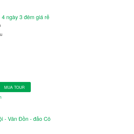
 4 ngày 3 đêm giá rẻ
m
ầu
MUA TOUR
h
ội - Vân Đồn - đảo Cô