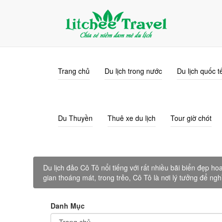
info@litcheetravel.com
0915.338.689
Trang chủ
Du lịch trong nước
Du lịch quốc t
Du Thuyền
Thuê xe du lịch
Tour giờ chót
Du lịch đảo Cô Tô nổi tiếng với rất nhiều bãi biển đẹp 
gian thoáng mát, trong trẻo, Cô Tô là nơi lý tưởng để ng
Danh Mục