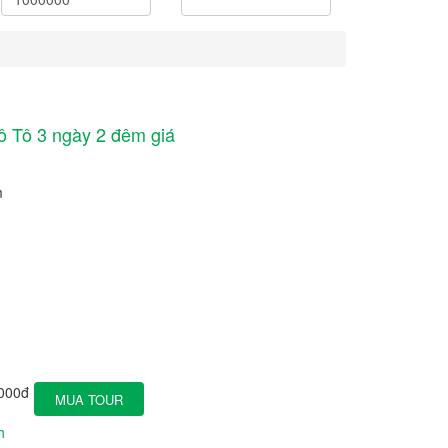
ô Tô 3 ngày 2 đêm giá
m
000đ
MUA TOUR
h