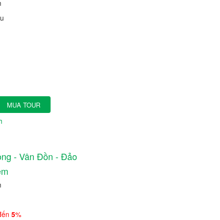
m
ầu
MUA TOUR
h
ong - Vân Đồn - Đảo
êm
m
 đến
5
%