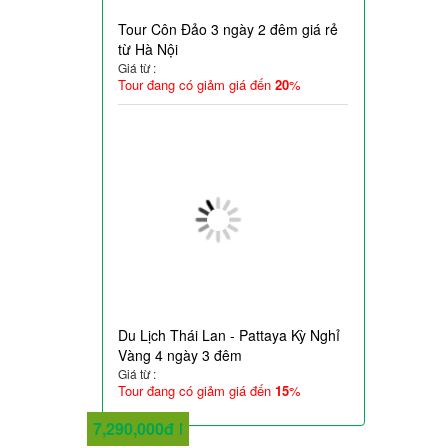
Tour Côn Đảo 3 ngày 2 đêm giá rẻ
từ Hà Nội
Giá từ :
Tour đang có giảm giá đến
20
%
Du Lịch Thái Lan - Pattaya Kỳ Nghỉ
Vàng 4 ngày 3 đêm
Giá từ :
Tour đang có giảm giá đến
15
%
2,290,000đ
2,950,000đ
4,790,000đ
6,890,000đ
5,990,000đ
9,990,000đ
10,290,000đ
7,290,000đ