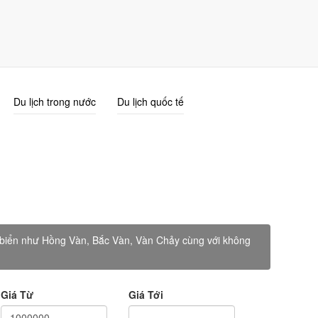
Giỏ Hàng (0)
Đăng nhập
Đăng ký
Du lịch trong nước
Du lịch quốc tế
dọc biển như Hồng Vàn, Bắc Vàn, Vàn Chảy cùng với không
Giá Từ
Giá Tới