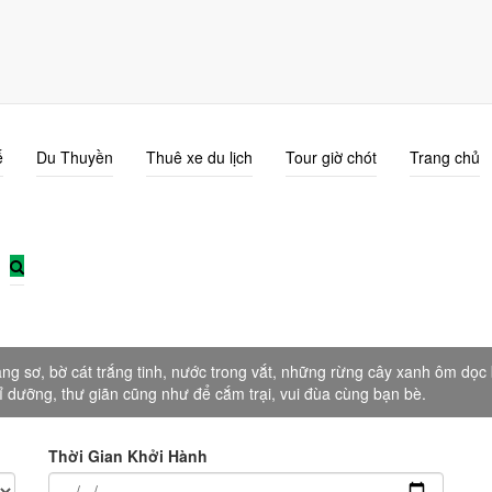
ế
Du Thuyền
Thuê xe du lịch
Tour giờ chót
Trang chủ
Du Lịch Cô Tô
hoang sơ, bờ cát trắng tinh, nước trong vắt, những rừng cây xanh ôm 
hỉ dưỡng, thư giãn cũng như để cắm trại, vui đùa cùng bạn bè.
Thời Gian Khởi Hành