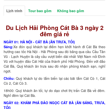
Lịch trình
Tour bao gồm
Không bao gồm
Du Lịch Hải Phòng Cát Bà 3 ngày 2
đêm giá rẻ
NGÀY 01: HÀ NỘI - CÁT BÀ (ĂN TRƯA, TỐI)
Sáng:
Xe đón quý khách tại điểm hẹn khởi hành đi Cát Bà theo
hướng cao tốc Hà Nội - Hải Phòng sau đó băng qua cầu Cầu Tân
Vũ - Lạch Huyện là cây cầu vượt biển dài nhất Việt Nam nối Đình
Vũ với huyện đảo Cát Hải của thành phố Hải Phòng. Đến với đảo
Cát Bà, Quý khách ăn trưa sau đó nhận phòng khách sạn, nghỉ
ngơi.
Chiều:
Quý khách tự do tắm biển tại các bãi tắm Cát Cò 1, Cát
Cò 2, Cát Cò 3.
18h00: Quý khách ăn tối, tự do dạo chơi thị trấn Cát Bà về đêm.
Nghỉ đêm tại Cát Bà.
NGÀY 02: KHÁM PHÁ ĐẢO NGỌC CÁT BÀ (ĂN SÁNG, TRƯA,
TỐI)