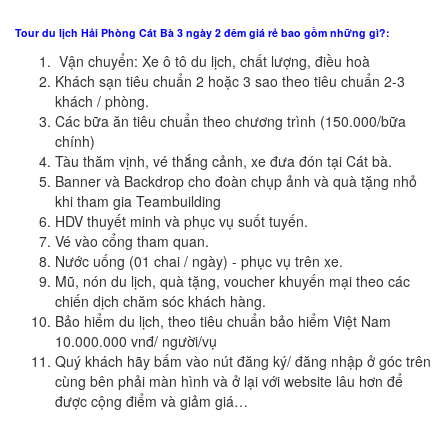
Tour du lịch Hải Phòng Cát Bà 3 ngày 2 đêm giá rẻ bao gồm những gì?:
Vận chuyển: Xe ô tô du lịch, chất lượng, điều hoà
Khách sạn tiêu chuẩn 2 hoặc 3 sao theo tiêu chuẩn 2-3
khách / phòng.
Các bữa ăn tiêu chuẩn theo chương trình (150.000/bữa
chính)
Tàu thăm vịnh, vé thắng cảnh, xe đưa đón tại Cát bà.
Banner và Backdrop cho đoàn chụp ảnh và quà tặng nhỏ
khi tham gia Teambuilding
HDV thuyết minh và phục vụ suốt tuyến.
Vé vào cổng tham quan.
Nước uống (01 chai / ngày) - phục vụ trên xe.
Mũ, nón du lịch, quà tặng, voucher khuyến mại theo các
chiến dịch chăm sóc khách hàng.
Bảo hiểm du lịch, theo tiêu chuẩn bảo hiểm Việt Nam
10.000.000 vnđ/ người/vụ
Quý khách hãy bấm vào nút đăng ký/ đăng nhập ở góc trên
cùng bên phải màn hình và ở lại với website lâu hơn để
được cộng điểm và giảm giá…