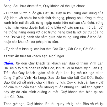
Sáng: Sau bữa điểm tâm, Quý khách có thể lựa chọn:
- Đi thăm Vườn quốc gia Cát Bà. Đây là khu rừng đặc dụng của
Việt Nam với nhiều hệ sinh thái đa dạng, phong phú: rừng thường
xanh trên núi đá vôi, rừng ngập nước trên núi cao (Ao ếch), rừng
ngập mặn vùng duyên hải, vùng biển với các rạn san hô gần bờ,
hệ thống hang động với đặc trưng riêng biệt là nơi cư trú của họ
nhà Dơi và Hệ canh tác nằm giữa các thung lũng như ở Khe Sâu
hoặc các khu dân cư (chi phí tự túc).
- Tự do tắm biển tại các bãi tắm Cát Cò 1, Cát Cò 2, Cát Cò 3.
11h30: Ăn trưa tại khách sạn. Nghỉ ngơi.
Chiều:
Xe đón Quý khách tại khách sạn đưa đi thăm Vịnh Lan
Hạ. Xe ô tô đưa đoàn ra bến Bèo, lên tàu đi ra thăm Vịnh Lan Hạ.
Trên tàu Quý khách ngắm cảnh Vịnh Lan Hạ mà cữ ngỡ mình
đang ở giữa Vịnh Hạ Long. Sau đó tàu cập bãi Cát Dứa thuộc
Đảo Khỉ với rất nhiều chú khỉ tinh nghịch. Quý khách cần lưu ý giữ
đồ của mình cẩn thận nếu không muốn những chú khỉ tinh nghịch
này lấy đồ của mình quăng đi mất. Quý khách tắm biển tại bãi
tắm Cát Dứa.
Theo giờ hẹn, Quý khách lên tàu quay trở lại bến Bèo và về lại