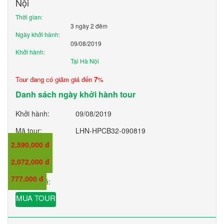
Nội
Thời gian:
3 ngày 2 đêm
Ngày khởi hành:
09/08/2019
Khởi hành:
Tại Hà Nội
Tour đang có giảm giá đến
7
%
Danh sách ngày khởi hành tour
Khởi hành:
09/08/2019
Mã tour:
LHN-HPCB32-090819
2,590,000 đ
Giá:
2,072,000 đ
Giá trẻ em:
777,000 đ
Giá em bé:
MUA TOUR