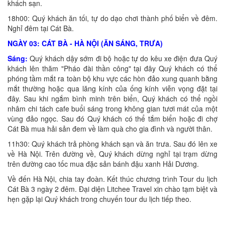
khách sạn.
18h00: Quý khách ăn tối, tự do dạo chơi thành phố biển về đêm.
Nghỉ đêm tại Cát Bà.
NGÀY 03: CÁT BÀ - HÀ NỘI (ĂN SÁNG, TRƯA)
Sáng:
Quý khách dậy sớm đi bộ hoặc tự do kêu xe điện đưa Quý
khách lên thăm "Pháo đài thần công" tại đây Quý khách có thể
phóng tầm mắt ra toàn bộ khu vực các hòn đảo xung quanh bằng
mắt thường hoặc qua lăng kính của ống kính viễn vọng đặt tại
đây. Sau khi ngắm bình minh trên biển, Quý khách có thể ngồi
nhâm chi tách cafe buổi sáng trong không gian tươi mát của một
vùng đảo ngọc. Sau đó Quý khách có thể tắm biển hoặc đi chợ
Cát Bà mua hải sản đem về làm quà cho gia đình và người thân.
11h30: Quý khách trả phòng khách sạn và ăn trưa. Sau đó lên xe
về Hà Nội. Trên đường về, Quý khách dừng nghỉ tại trạm dừng
trên đường cao tốc mua đặc sản bánh đậu xanh Hải Dương.
Về đến Hà Nội, chia tay đoàn. Kết thúc chương trình Tour du lịch
Cát Bà 3 ngày 2 đêm. Đại diện Litchee Travel xin chào tạm biệt và
hẹn gặp lại Quý khách trong chuyến tour du lịch tiếp theo.