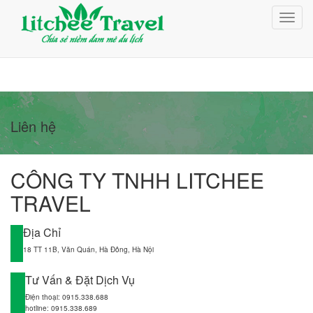
Giỏ Hàng (0)
Toggl
Đăng nhập
navig
Đăng ký
Liên hệ
CÔNG TY TNHH LITCHEE
TRAVEL
Địa Chỉ
18 TT 11B, Văn Quán, Hà Đông, Hà Nội
Tư Vấn & Đặt Dịch Vụ
Điện thoại: 0915.338.688
hotline: 0915.338.689