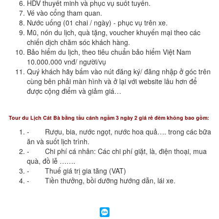
HDV thuyết minh và phục vụ suốt tuyến.
Vé vào cổng tham quan.
Nước uống (01 chai / ngày) - phục vụ trên xe.
Mũ, nón du lịch, quà tặng, voucher khuyến mại theo các
chiến dịch chăm sóc khách hàng.
Bảo hiểm du lịch, theo tiêu chuẩn bảo hiểm Việt Nam
10.000.000 vnđ/ người/vụ
Quý khách hãy bấm vào nút đăng ký/ đăng nhập ở góc trên
cùng bên phải màn hình và ở lại với website lâu hơn để
được cộng điểm và giảm giá…
Tour d
u Lịch Cát Bà bằng tầu cánh ngầm 3 ngày 2 giá rẻ đêm không bao gồm:
- Rượu, bia, nước ngọt, nước hoa quả…. trong các bữa
ăn và suốt lịch trình.
- Chi phí cá nhân: Các chi phí giặt, là, điện thoại, mua
quà, đồ lễ …….
- Thuế giá trị gia tăng (VAT)
- Tiền thưởng, bồi dưỡng hướng dẫn, lái xe.