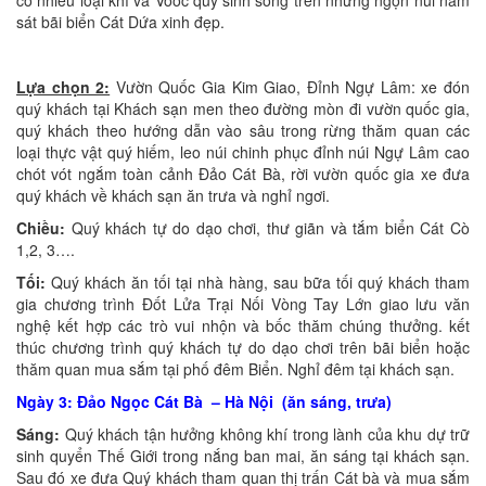
có nhiều loại khỉ và Vooc quý sinh sống trên những ngọn núi nằm
sát bãi biển Cát Dứa xinh đẹp.
Lựa chọn 2:
Vườn Quốc Gia Kim Giao, Đỉnh Ngự Lâm: xe đón
quý khách tại Khách sạn men theo đường mòn đi vườn quốc gia,
quý khách theo hướng dẫn vào sâu trong rừng thăm quan các
loại thực vật quý hiếm, leo núi chinh phục đỉnh núi Ngự Lâm cao
chót vót ngắm toàn cảnh Đảo Cát Bà, rời vườn quốc gia xe đưa
quý khách về khách sạn ăn trưa và nghỉ ngơi.
Chiều:
Quý khách tự do dạo chơi, thư giãn và tắm biển Cát Cò
1,2, 3….
Tối:
Quý khách ăn tối tại nhà hàng, sau bữa tối quý khách tham
gia chương trình Đốt Lửa Trại Nối Vòng Tay Lớn giao lưu văn
nghệ kết hợp các trò vui nhộn và bốc thăm chúng thưởng. kết
thúc chương trình quý khách tự do dạo chơi trên bãi biển hoặc
thăm quan mua sắm tại phố đêm Biển. Nghỉ đêm tại khách sạn.
Ngày 3: Đảo Ngọc Cát Bà – Hà Nội (ăn sáng, trưa)
Sáng:
Quý khách tận hưởng không khí trong lành của khu dự trữ
sinh quyển Thế Giới trong nắng ban mai, ăn sáng tại khách sạn.
Sau đó xe đưa Quý khách tham quan thị trấn Cát bà và mua sắm