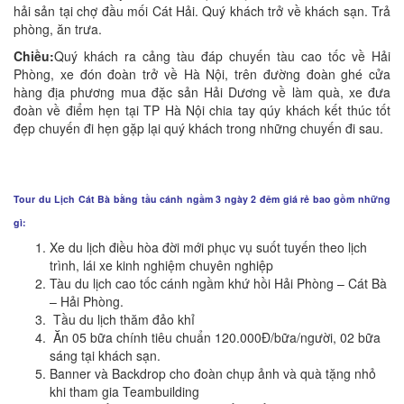
hải sản tại chợ đầu mối Cát Hải. Quý khách trở về khách sạn. Trả
phòng, ăn trưa.
Chiều:
Quý khách ra cảng tàu đáp chuyến tàu cao tốc về Hải
Phòng, xe đón đoàn trở về Hà Nội, trên đường đoàn ghé cửa
hàng địa phương mua đặc sản Hải Dương về làm quà, xe đưa
đoàn về điểm hẹn tại TP Hà Nội chia tay qúy khách kết thúc tốt
đẹp chuyến đi hẹn gặp lại quý khách trong những chuyến đi sau.
Tour du Lịch Cát Bà bằng tầu cánh ngầm 3 ngày 2 đêm giá rẻ bao gồm những
gì:
Xe du lịch điều hòa đời mới phục vụ suốt tuyến theo lịch
trình, lái xe kinh nghiệm chuyên nghiệp
Tàu du lịch cao tốc cánh ngầm khứ hồi Hải Phòng – Cát Bà
– Hải Phòng.
Tầu du lịch thăm đảo khỉ
Ăn 05 bữa chính tiêu chuẩn 120.000Đ/bữa/người, 02 bữa
sáng tại khách sạn.
Banner và Backdrop cho đoàn chụp ảnh và quà tặng nhỏ
khi tham gia Teambuilding