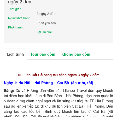
ngày 2 đêm
Thời gian:
3 ngày 2 đêm
Ngày khởi hành:
Theo yêu cầu
Khởi hành:
Tại Hà Nội
Lịch trình
Tour bao gồm
Không bao gồm
Du Lịch Cát Bà bằng tầu cánh ngầm 3 ngày 2 đêm
Ngày 1: Hà Nội – Hải Phòng – Cát Bà (ăn trưa, tối)
Sáng:
Xe và Hướng dẫn viên của Litchee Travel đón quý khách
tại điểm hẹn khởi hành đi Bến Bính – Hải Phòng, dọc theo quốc lộ
5 đoàn dừng chân nghỉ ngơi và ăn sáng (tự túc) tại TP Hải Dương
sau đó lên xe tiếp tục đi khu du lịch biển Cát Bà - Hải Phòng. Đến
cảng tàu cao tốc bến Bính quý khách lên tàu đi Cát Bà (45
phút). Đến Đảo Cát Bà quý khách nhận phòng khách sạn và nghỉ