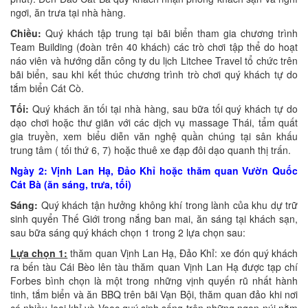
ngơi, ăn trưa tại nhà hàng.
Chiều:
Quý khách tập trung tại bãi biển tham gia chương trình
Team Building (đoàn trên 40 khách) các trò chơi tập thể do hoạt
náo viên và hướng dẫn công ty du lịch Litchee Travel tổ chức trên
bãi biển, sau khi kết thúc chương trình trò chơi quý khách tự do
tắm biển Cát Cò.
Tối:
Quý khách ăn tối tại nhà hàng, sau bữa tối quý khách tự do
dạo chơi hoặc thư giãn với các dịch vụ massage Thái, tẩm quất
gia truyền, xem biểu diễn văn nghệ quần chúng tại sân khấu
trung tâm ( tối thứ 6, 7) hoặc thuê xe đạp đôi dạo quanh thị trấn.
Ngày 2: Vịnh Lan Hạ, Đảo Khỉ hoặc thăm quan Vườn Quốc
Cát Bà (ăn sáng, trưa, tối)
Sáng:
Quý khách tận hưởng không khí trong lành của khu dự trữ
sinh quyển Thế Giới trong nắng ban mai, ăn sáng tại khách sạn,
sau bữa sáng quý khách chọn 1 trong 2 lựa chọn sau:
Lựa chọn 1:
thăm quan Vịnh Lan Hạ, Đảo Khỉ: xe đón quý khách
ra bến tàu Cái Bèo lên tàu thăm quan Vịnh Lan Hạ được tạp chí
Forbes bình chọn là một trong những vịnh quyến rũ nhất hành
tinh, tắm biển và ăn BBQ trên bãi Vạn Bội, thăm quan đảo khi nơi