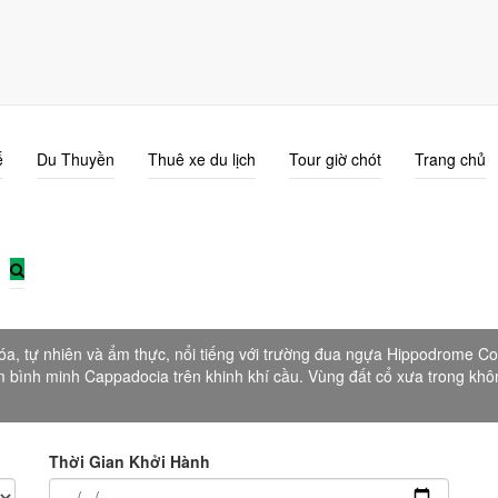
ế
Du Thuyền
Thuê xe du lịch
Tour giờ chót
Trang chủ
Du lịch Thổ Nhĩ Kỳ
óa, tự nhiên và ẩm thực, nổi tiếng với trường đua ngựa Hippodrome C
 bình minh Cappadocia trên khinh khí cầu. Vùng đất cổ xưa trong khô
Thời Gian Khởi Hành