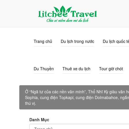
info@litcheetravel.com
0915.338.689
Trang chủ
Du lịch trong nước
Du lịch quốc t
Du Thuyền
Thuê xe du lịch
Tour giờ chót
Ở “Ngã tư của các nền văn minh”, Thổ Nhĩ Kỳ giàu văn h
Sophia, cung điện Topkapi, cung điện Dolmabahce, ngắm
thú vị.
Danh Mục