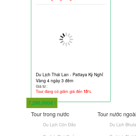
Du Lịch Thái Lan - Pattaya Kỳ Nghỉ
Vàng 4 ngày 3 đêm
Giá từ :
Tour đang có giảm giá đến
15
%
2,290,000đ
2,950,000đ
4,790,000đ
6,590,000đ
5,990,000đ
9,290,000đ
10,290,000đ
7,290,000đ
Tour trong nước
Tour nước ngoà
Du Lịch Côn Đảo
Du Lịch Bhut