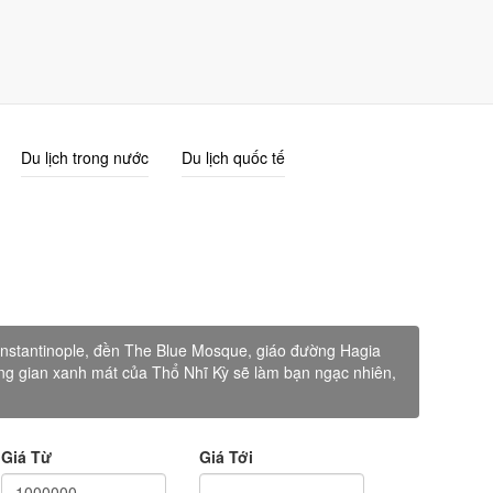
Giỏ Hàng (0)
Đăng nhập
Đăng ký
Du lịch trong nước
Du lịch quốc tế
onstantinople, đền The Blue Mosque, giáo đường Hagia
ng gian xanh mát của Thổ Nhĩ Kỳ sẽ làm bạn ngạc nhiên,
Giá Từ
Giá Tới