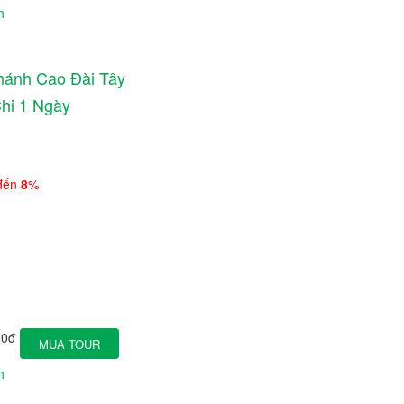
h
ánh Cao Đài Tây
hi 1 Ngày
 đến
8
%
00đ
MUA TOUR
h