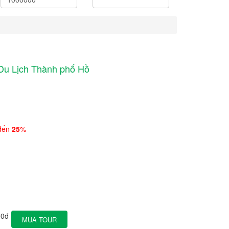
 Du Lịch Thành phố Hồ
 đến
25
%
00đ
MUA TOUR