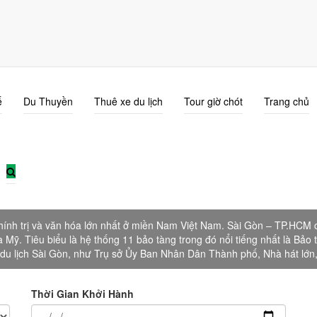
ế
Du Thuyền
Thuê xe du lịch
Tour giờ chót
Trang chủ
Du lịch Hồ Chí Minh
ính trị và văn hóa lớn nhất ở miền Nam Việt Nam. Sài Gòn – TP.HCM cũng
à Mỹ. Tiêu biểu là hệ thống 11 bảo tàng trong đó nổi tiếng nhất là Bảo 
 du lịch Sài Gòn, như Trụ sở Ủy Ban Nhân Dân Thành phố, Nhà hát lớn,
Thời Gian Khởi Hành