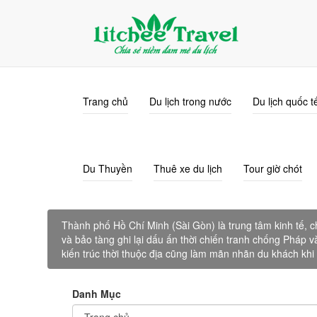
info@litcheetravel.com
0915.338.689
Trang chủ
Du lịch trong nước
Du lịch quốc t
Du Thuyền
Thuê xe du lịch
Tour giờ chót
Thành phố Hồ Chí Minh (Sài Gòn) là trung tâm kinh tế, ch
và bảo tàng ghi lại dấu ấn thời chiến tranh chống Pháp v
kiến trúc thời thuộc địa cũng làm mãn nhãn du khách khi
Danh Mục