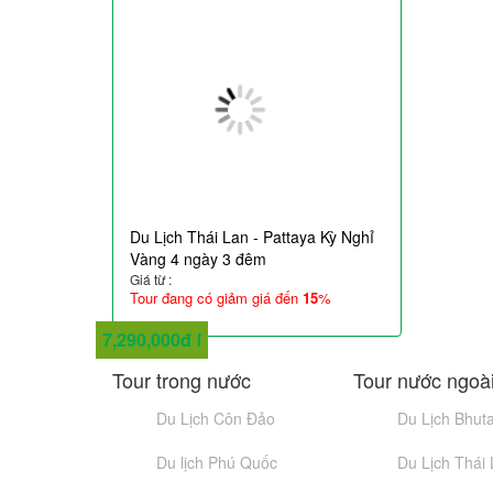
Du Lịch Thái Lan - Pattaya Kỳ Nghỉ
Vàng 4 ngày 3 đêm
Giá từ :
Tour đang có giảm giá đến
15
%
2,290,000đ
2,950,000đ
4,790,000đ
6,890,000đ
5,990,000đ
9,990,000đ
10,290,000đ
7,290,000đ
Tour trong nước
Tour nước ngoà
Du Lịch Côn Đảo
Du Lịch Bhut
Du lịch Phú Quốc
Du Lịch Thái