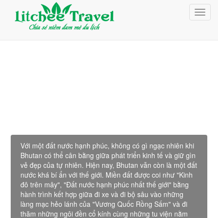
Giỏ Hàng (0)
Toggl
Đăng nhập
navig
Đăng ký
Du Lịch Bhutan
Với một đất nước hạnh phúc, không có gì ngạc nhiên khi
Bhutan có thể cân bằng giữa phát triển kinh tế và giữ gìn
vẻ đẹp của tự nhiên. Hiện nay, Bhutan vẫn còn là một đất
nước khá bí ẩn với thế giới. Miền đất được coi như "Kinh
đô trên mây", "Đất nước hạnh phúc nhất thế giới" bằng
hành trình kết hợp giữa đi xe và đi bộ sâu vào những
làng mạc hẻo lánh của "Vương Quốc Rồng Sấm" và đi
thăm những ngôi đền cổ kính cùng những tu viện nằm