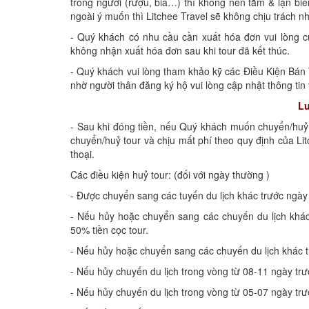
trong người (rượu, bia…) thì không nên tắm & lặn bi
ngoài ý muốn thì Litchee Travel sẽ không chịu trách nh
- Quý khách có nhu cầu cần xuất hóa đơn vui lòng cu
không nhận xuất hóa đơn sau khi tour đã kết thúc.
- Quý khách vui lòng tham khảo kỹ các Điều Kiện Bán V
nhờ người thân đăng ký hộ vui lòng cập nhật thông tin
Lư
- Sau khi đóng tiền, nếu Quý khách muốn chuyển/huỷ 
chuyển/huỷ tour và chịu mất phí theo quy định của Lit
thoại.
Các điều kiện huỷ tour: (đối với ngày thường )
- Được chuyển sang các tuyến du lịch khác trước ngày
- Nếu hủy hoặc chuyển sang các chuyến du lịch khác 
50% tiền cọc tour.
- Nếu hủy hoặc chuyển sang các chuyến du lịch khác từ
- Nếu hủy chuyến du lịch trong vòng từ 08-11 ngày trướ
- Nếu hủy chuyến du lịch trong vòng từ 05-07 ngày trướ