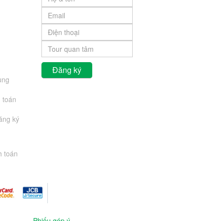
ung
 toán
đăng ký
h toán
Phiếu góp ý