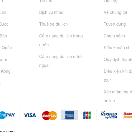
an
Tin tức
Liên hệ
 Lan
Dịch vụ khác
Về chúng tôi
 Quốc
Thuê xe du lịch
Tuyển dụng
 Bản
Cẩm nang du lịch trong
Chính sách
nước
g Quốc
Điều khoản ch
Cẩm nang du lịch nước
pore
Quy định thanh
ngoài
g Kông
Điều kiện khi 
tour
i
Xác nhận than
online