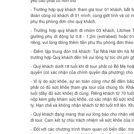
yêu cầu phải có hôn thú
- Trường hợp quý khách tham gia tour 01 khách, bắt 
đoàn cũng có khách đi 01 mình, cùng giới tính và có n
phụ thu phòng đơn cho quý khách.
- Trường hợp quý khách đi nhóm 03 khách, Litchee 
giường phụ di động từ 0.8 - 1,2m (extrabed) hoặc 
riêng, vui lòng đóng thêm tiền phụ thu phòng đơn theo
- Điểm tập trung đón trả khách: Tại Nhà Hát lớn hà 
trường hợp Quý khách đến trễ vui lòng tự túc chi phí 
- Quý khách dưới 18 tuổi khi đi tour phải có Bố Mẹ ho
quyền (có xác nhận của chính quyền địa phương) cho L
- Vì lý do sức khỏe, sự an toàn cũng như để đảm bảo
phải có đủ sức khỏe tham gia tour của chúng tôi. Khác
tuổi (đầy đủ sức khỏe) đi cùng. Riêng khách từ 70 tuổi
nộp kèm giấy khám sức khỏe, có xác nhận đủ sức khỏe
ty. Hạn chế và không nhận khách từ 80 tuổi trở lên. K
- Quý khách đang mang thai vui lòng báo cho nhân viên
đi tour. Cam kết tự chịu trách nhiệm về sức khỏe của mì
- Đối với các chương trình tham quan có biển đảo: tr