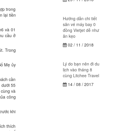
ợp trong
 lại tiền
Hướng dẫn chi tiết
săn vé máy bay 0
m6 và 01
đồng Vietjet dễ như
hu cầu ở
ăn kẹo
02 / 11 / 2018
út. Trong
Lý do bạn nên đi du
 Bố Mẹ ủy
lịch vào tháng 8
cùng Litchee Travel
hách cần
14 / 08 / 2017
n dưới 55
i cùng và
 của công
trước khi
ích thích