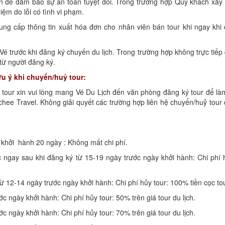
ển để đảm bảo sự an toàn tuyệt đối. Trong trường hợp Quý khách xảy 
iệm do lỗi có tình vi phạm.
ng cấp thông tin xuất hóa đơn cho nhân viên bán tour khi ngay khi 
é trước khi đăng ký chuyến du lịch. Trong trường hợp không trực tiếp
 từ người đăng ký.
u ý khi chuyển/huỷ tour:
tour xin vui lòng mang Vé Du Lịch đến văn phòng đăng ký tour để làm
chee Travel. Không giải quyết các trường hợp liên hệ chuyển/huỷ tour
 khởi hành 20 ngày : Không mất chi phí.
ngay sau khi đăng ký từ 15-19 ngày trước ngày khởi hành: Chi phí h
 12-14 ngày trước ngày khởi hành: Chi phí hủy tour: 100% tiền cọc tou
c ngày khởi hành: Chi phí hủy tour: 50% trên giá tour du lịch.
c ngày khởi hành: Chi phí hủy tour: 70% trên giá tour du lịch.