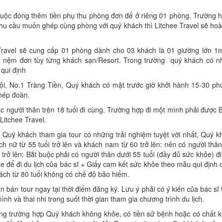
buộc đóng thêm tiền phụ thu phòng đơn để ở riêng 01 phòng. Trường h
hu cầu muốn ghép cùng phòng với quý khách thì Litchee Travel sẽ hoàn
Travel sẽ cung cấp 01 phòng dành cho 03 khách là 01 giường lớn 1
01 nệm đơn tùy từng khách sạn/Resort. Trong trường quý khách có n
 qui định
Nội, No.1 Tràng Tiền, Quý khách có mặt trước giờ khởi hành 15-30 ph
ghép đoàn.
ặc người thân trên 18 tuổi đi cùng. Trường hợp đi một mình phải được
itchee Travel.
 Quý khách tham gia tour có những trải nghiệm tuyệt vời nhất, Quý k
h nữ từ 55 tuổi trở lên và khách nam từ 60 trở lên: nên có người thâ
 trở lên: Bắt buộc phải có người thân dưới 55 tuổi (đầy đủ sức khỏe) đ
 để đi du lịch của bác sĩ + Giấy cam kết sức khỏe theo mẫu qui định
hách từ 80 tuổi không có chế độ bảo hiểm.
 bán tour ngay tại thời điểm đăng ký. Lưu ý phải có ý kiến của bác sĩ 
nh và thai nhi trong suốt thời gian tham gia chương trình du lịch.
ong trường hợp Quý khách không khỏe, có tiền sử bệnh hoặc có chất k