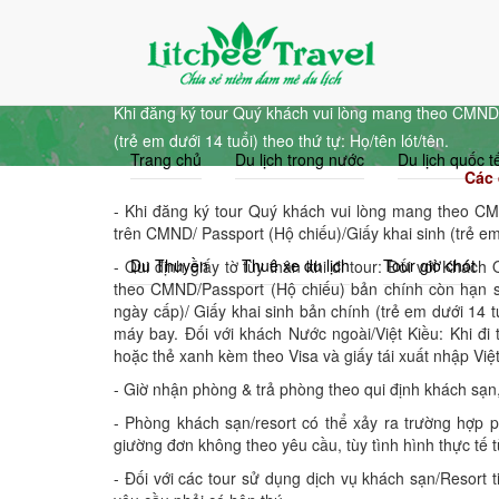
info@litcheetravel.com
0915.338.689
Điều kiện khi đăng ký
Khi đăng ký tour Quý khách vui lòng mang theo CMND/
(trẻ em dưới 14 tuổi) theo thứ tự: Họ/tên lót/tên.
Trang chủ
Du lịch trong nước
Du lịch quốc t
Các 
- Khi đăng ký tour Quý khách vui lòng mang theo CM
trên CMND/ Passport (Hộ chiếu)/Giấy khai sinh (trẻ em 
Du Thuyền
Thuê xe du lịch
Tour giờ chót
- Qui định giấy tờ tùy thân khi đi tour: Đối với Khách
theo CMND/Passport (Hộ chiếu) bản chính còn hạn 
ngày cấp)/ Giấy khai sinh bản chính (trẻ em dưới 14 t
máy bay. Đối với khách Nước ngoài/Việt Kiều: Khi đ
hoặc thẻ xanh kèm theo Visa và giấy tái xuất nhập Việ
- Giờ nhận phòng & trả phòng theo qui định khách sạn,
- Phòng khách sạn/resort có thể xảy ra trường hợp 
giường đơn không theo yêu cầu, tùy tình hình thực tế
- Đối với các tour sử dụng dịch vụ khách sạn/Resort