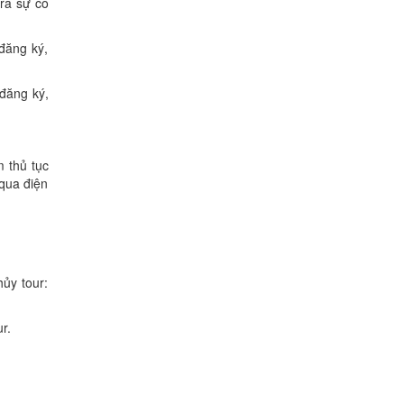
ra sự cố
đăng ký,
 đăng ký,
 thủ tục
 qua điện
ủy tour:
r.