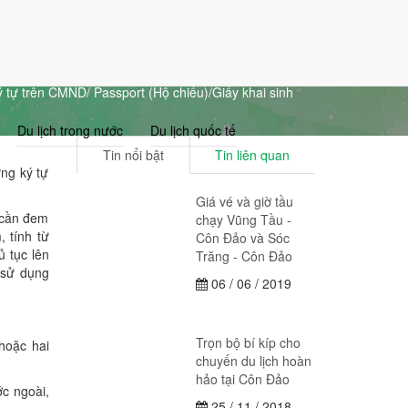
Giỏ Hàng (0)
Đăng nhập
Đăng ký
 tự trên CMND/ Passport (Hộ chiếu)/Giấy khai sinh
Du lịch trong nước
Du lịch quốc tế
Tin nổi bật
Tin liên quan
ng ký tự
Giá vé và giờ tầu
n cần đem
chạy Vũng Tầu -
 tính từ
Côn Đảo và Sóc
ủ tục lên
Trăng - Côn Đảo
 sử dụng
06 / 06 / 2019
Trọn bộ bí kíp cho
hoặc hai
chuyến du lịch hoàn
hảo tại Côn Đảo
c ngoài,
25 / 11 / 2018