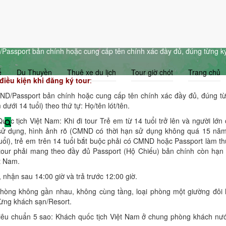
 tour
Passport bản chính hoặc cung cấp tên chính xác đầy đủ, đúng từng ký
ế
Du Thuyền
Thuê xe du lịch
Tour giờ chót
Trang chủ
điều kiện khi đăng ký tour
:
ND/Passport bản chính hoặc cung cấp tên chính xác đầy đủ, đúng từ
dưới 14 tuổi) theo thứ tự: Họ/tên lót/tên.
 Quốc tịch Việt Nam: Khi đi tour Trẻ em từ 14 tuổi trở lên và người lớ
sử dụng, hình ảnh rõ (CMND có thời hạn sử dụng không quá 15 năm,
uổi), trẻ em trên 14 tuổi bắt buộc phải có CMND hoặc Passport làm th
i tour phải mang theo đầy đủ Passport (Hộ Chiếu) bản chính còn hạn
t Nam.
 nhận sau 14:00 giờ và trả trước 12:00 giờ.
phòng không gần nhau, không cùng tầng, loại phòng một giường đôi 
 từng khách sạn/Resort.
 tiêu chuẩn 5 sao: Khách quốc tịch Việt Nam ở chung phòng khách nướ