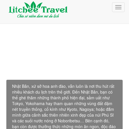
Giỏ Hàng (0)
Toggl
Đăng nhập
navig
Đăng ký
Du lịch Nhật Bản
Nhật Bản, xứ sở hoa anh đào, vẫn luôn là nơi thu hút rất
nhiều khách du lịch trên thế giới. Đến Nhật Bản, bạn có
thể ghé thăm những thành phố hiện đại, sầm uất như
Tokyo, Yokohama hay tham quan những vùng đất đậm
nét truyền thống, cổ kính như Kyoto, Nagoya; hoặc đắm
mình giữa cảnh sắc thiên nhiên xinh đẹp của núi Phú Sĩ
và các suối nước nóng ở Noboribetsu… Bên cạnh đó,
bạn còn được thưởng thức những món ăn ngon, độc đáo