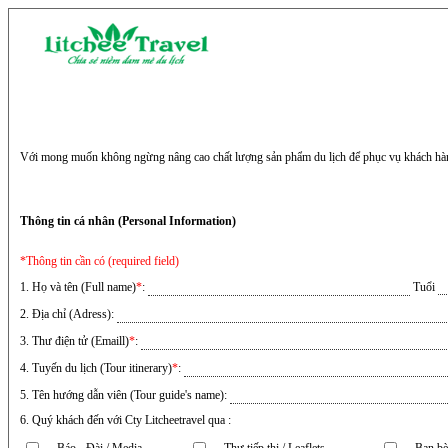
Với mong muốn không ngừng nâng cao chất lượng sản phẩm du lịch để phục vụ khách hàng
Thông tin cá nhân (Personal Information)
*Thông tin cần có (required field)
1. Họ và tên (Full name)
*
:
Tuổi
2. Địa chỉ (Adress):
3. Thư điện tử (Emaill)
*
:
4. Tuyến du lịch (Tour itinerary)
*
:
5. Tên hướng dẫn viên (Tour guide's name):
6. Quý khách đến với Cty Litcheetravel qua :