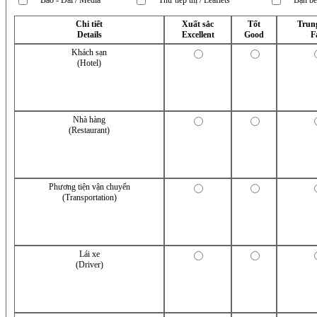
Báo - Đài / Media
Thư tiếp thị / Leaflets
Bạn bè
Chi tiết
Xuất sắc
Tốt
Trun
Details
Excellent
Good
F
Khách sạn
(Hotel)
Nhà hàng
(Restaurant)
Phương tiện vận chuyển
(Transportation)
Lái xe
(Driver)