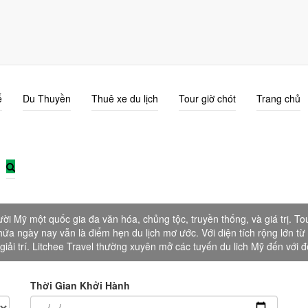
ế
Du Thuyền
Thuê xe du lịch
Tour giờ chót
Trang chủ
Du Lịch Mỹ
i Mỹ một quốc gia đa văn hóa, chủng tộc, truyền thống, và giá trị. T
hứa ngày nay vẫn là điểm hẹn du lịch mơ ước. Với diện tích rộng lớn từ
giải trí. Litchee Travel thường xuyên mở các tuyến du lich Mỹ đến với đế
Thời Gian Khởi Hành