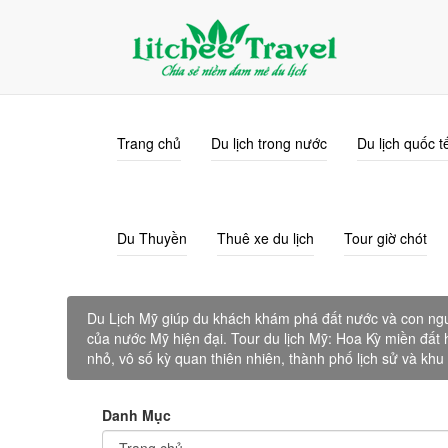
info@litcheetravel.com
0915.338.689
Trang chủ
Du lịch trong nước
Du lịch quốc t
Du Thuyền
Thuê xe du lịch
Tour giờ chót
Du Lịch Mỹ giúp du khách khám phá đất nước và con ngườ
của nước Mỹ hiện đại. Tour du lịch Mỹ: Hoa Kỳ miền đất 
nhỏ, vô số kỳ quan thiên nhiên, thành phố lịch sử và khu 
Danh Mục