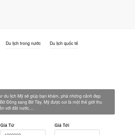
Giỏ Hàng (0)
Đăng nhập
Đăng ký
Du lịch trong nước
Du lịch quốc tế
our du lịch Mỹ sẽ giúp bạn khám, phá những cảnh đẹp
 Bờ Đông sang Bờ Tây, Mỹ được coi là một thế giới thu
n với đất nước....
Giá Từ
Giá Tới