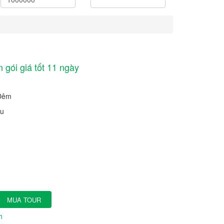
n gói giá tốt 11 ngày
 Đêm
ầu
MUA TOUR
h