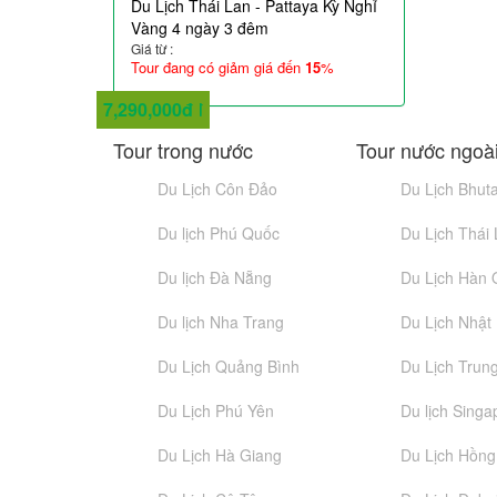
Du Lịch Thái Lan - Pattaya Kỳ Nghỉ
Vàng 4 ngày 3 đêm
Giá từ :
Tour đang có giảm giá đến
15
%
2,290,000đ
2,950,000đ
4,790,000đ
6,590,000đ
5,990,000đ
9,290,000đ
10,290,000đ
7,290,000đ
Tour trong nước
Tour nước ngoà
Du Lịch Côn Đảo
Du Lịch Bhut
Du lịch Phú Quốc
Du Lịch Thái
Du lịch Đà Nẵng
Du Lịch Hàn
Du lịch Nha Trang
Du Lịch Nhật
Du Lịch Quảng Bình
Du Lịch Trun
Du Lịch Phú Yên
Du lịch Singa
Du Lịch Hà Giang
Du Lịch Hồn