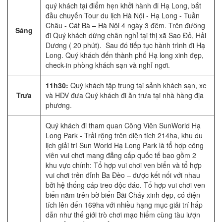
quý khách tại điểm hẹn khởi hành đi Hạ Long, bắt
đầu chuyến Tour du lịch Hà Nội - Hạ Long - Tuần
Châu - Cát Bà – Hà Nội 4 ngày 3 đêm. Trên đường
Sáng
đi Quý khách dừng chân nghỉ tại thị xã Sao Đỏ, Hải
Dương ( 20 phút). Sau đó tiếp tục hành trình đi Hạ
Long. Quý khách đến thành phố Hạ long xinh đẹp,
check-in phòng khách sạn và nghỉ ngơi.
11h30:
Quý khách tập trung tại sảnh khách sạn, xe
Trưa
và HDV đưa Quý khách đi ăn trưa tại nhà hàng địa
phương.
Quý khách đi tham quan Công Viên SunWorld Hạ
Long Park - Trải rộng trên diện tích 214ha, khu du
lịch giải trí Sun World Hạ Long Park là tổ hợp công
viên vui chơi mang đẳng cấp quốc tế bao gồm 2
khu vực chính: Tổ hợp vui chơi ven biển và tổ hợp
vui chơi trên đỉnh Ba Đèo – được kết nối với nhau
bởi hệ thống cáp treo độc đáo. Tổ hợp vui chơi ven
biển nằm trên bờ biển Bãi Cháy xinh đẹp, có diện
tích lên đến 169ha với nhiều hạng mục giải trí hấp
dẫn như thế giới trò chơi mạo hiểm cùng tàu lượn