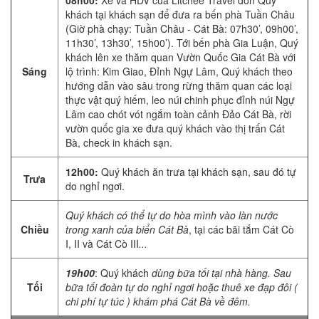
08h00:
Xe và HDV của Litchee Travel đón Quý
khách tại khách sạn để đưa ra bến phà Tuần Châu
(Giờ phà chạy: Tuần Châu - Cát Bà: 07h30’, 09h00’,
11h30’, 13h30’, 15h00’). Tới bến phà Gia Luận, Quý
khách lên xe thăm quan Vườn Quốc Gia Cát Bà với
Sáng
lộ trình: Kim Giao, Đỉnh Ngự Lâm, Quý khách theo
hướng dẫn vào sâu trong rừng thăm quan các loại
thực vật quý hiếm, leo núi chinh phục đỉnh núi Ngự
Lâm cao chót vót ngắm toàn cảnh Đảo Cát Bà, rời
vườn quốc gia xe đưa quý khách vào thị trấn Cát
Bà, check in khách sạn.
12h00:
Quý khách ăn trưa tại khách sạn, sau đó tự
Trưa
do nghỉ ngơi.
Quý khách có thể tự do hòa mình vào làn nước
Chiều
trong xanh của biển Cát Bà
, tại các bãi tắm Cát Cò
I, II và Cát Cò III
...
19h00
: Quý khách
dùng bữa tối tại nhà hàng. Sau
Tối
bữa tối đoàn tự do nghỉ ngơi hoặc thuê xe đạp đôi (
chi phí tự túc ) khám phá Cát Bà về đêm.