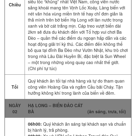
siêu tốc “khủng” nhất Việt Nam, công viên nước
Chiều
sảng khoái mang tên Vịnh Lốc Xoáy, Làng biển với
nét văn hóa vùng miền tinh tế hay chỉ đơn giản là
thả mình trên bờ biển Hạ Long với làn nước trong
xanh và bờ cát trắng mịn. Cáp treo vượt biển dài
2km sẽ đưa du khách đến với Tổ hợp vui chơi Ba
Đèo – quần thể các điểm du ngoạn hấp dẫn và các
hoạt động giải trí kỳ thú. Các điểm đến không thể
bỏ qua tại đỉnh Ba Đèo như Vườn Nhật, khu trò chơi
trong nhà Lâu Đài Huyền Bí, đặc biệt là Sun Wheel
– một trong những vòng quay cao nhất thế giới.
(Chi phí tự túc)
Quý khách ăn tối tại nhà hàng và tự do tham quan
Tối
công viên Hoàng Gia và ngắm Cầu bãi Cháy. Tận
hưởng không khí trong lành của biển về đêm.
NGÀY
HẠ LONG – BIỂN ĐẢO CÁT
02
BÀ (ăn sáng, trưa, tối)
06h00:
Quý khách ăn sáng tại khách sạn và chuẩn
bị hành lý, trả phòng.