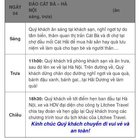
ĐẢO CÁT BÀ – HÀ
NGÀY
NỘI (ăn
04
sáng, trưa)
Quý khách ăn sáng tại khách sạn, nghỉ ngơi tự do
tắm biển, thăm quan thị trấn Cát Bà và đi chợ tại
Sáng
chợ đầu mối Cát Hải để mua hải sản hay quà lưu
niệm về làm quà cho bạn bè và người thân....
11h00:
Quý khách trả phòng khách sạn và ăn trưa,
sau đó lên xe về lại Hà Nội. Trên đường về, Quý
Trưa
khách dừng chân dọc đường nghỉ ngơi và qua quà,
bánh đậu xanh, bánh gai...tại Hải Dương về làm
quà!
18h30:
Quý khách về tới điểm hẹn ban đầu tại Hà
Nội, xe và HDV đại diện cho công ty Litchee Travel
chia tay đoàn và hẹn gặp lại Quý khách trong các
Chiều
chương trình tour du lịch khác của Litchee Travel.
Kính chúc Quý khách chuyến đi vui vẻ và
an toàn!