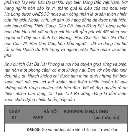
phần bờ Tây vịnh Bắc Bộ tại khu vực biển Đông Bắc Việt Nam. Với
hàng nghìn hòn đảo kỳ vĩ, thành quả kì diệu của tạo hóa,
vịnh
Hạ Long
được UNESCO nhiều lần công nhận là di sản thiên nhiên
của thế giới. Ngoài vịnh, với gần 30 hang động đã được phát hiện,
các hang động Thiên Cung, Ðầu Gỗ, hang Sửng Sốt, hàng nghìn
hòn đảo lớn nhỏ với những cái tên rất gần gũi với đời sống con
người nơi đây như đỉnh Lư Hương, Hòn Chó Đá, hòn Gà Chọi,
hòn Con Vịt, Hòn Con Cóc, hòn Đầu người... đã và đang thu hút
rất nhiều khách du lịch trong và ngoài nước tham quan và khám
phá.
Khu
du lịch Cát Bà
Hải Phòng là nơi hòa quyện giữa rừng và biển,
tạo nên một phong cảnh có một không hai. Đến với hòn đảo xinh
đẹp này, du khách không chỉ được tắm mình dưới những bãi biển
xanh mát mà còn có thể khám phá thiên nhiên huyền bí qua
những cánh rừng nguyên sinh trên đảo. Với vẻ đẹp quyến rũ do
thiên nhiên ban tặng,
Du Lịch Cát Bà
xứng đáng là tấm thảm
xanh chưa đựng nhiều bí ẩn, hấp dẫn.
NGÀY
HÀ NỘI – SUNWORLD HẠ LONG
01
PARK (ăn trưa, tối)
06h00:
Xe và hướng dẫn viên Litchee Travel đón