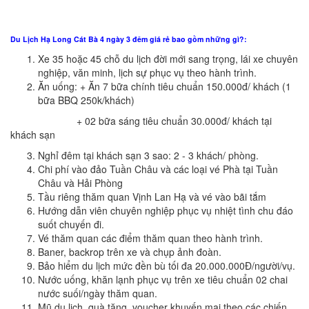
Du Lịch Hạ Long Cát Bà 4 ngày 3 đêm giá rẻ bao gồm những gì?:
Xe 35 hoặc 45 chỗ du lịch đời mới sang trọng, lái xe chuyên
nghiệp, văn minh, lịch sự phục vụ theo hành trình.
Ăn uống: + Ăn 7 bữa chính tiêu chuẩn 150.000đ/ khách (1
bữa BBQ 250k/khách)
+ 02 bữa sáng tiêu chuẩn 30.000đ/ khách tại
khách sạn
Nghỉ đêm tại khách sạn 3 sao: 2 - 3 khách/ phòng.
Chi phí vào đảo Tuần Châu và các loại vé Phà tại Tuần
Châu và Hải Phòng
Tầu riêng thăm quan Vịnh Lan Hạ và vé vào bãi tắm
Hướng dẫn viên chuyên nghiệp phục vụ nhiệt tình chu đáo
suốt chuyến đi.
Vé thăm quan các điểm thăm quan theo hành trình.
Baner, backrop trên xe và chụp ảnh đoàn.
Bảo hiểm du lịch mức đền bù tối đa 20.000.000Đ/người/vụ.
Nước uống, khăn lạnh phục vụ trên xe tiêu chuẩn 02 chai
nước suối/ngày thăm quan.
Mũ du lịch, quà tặng, voucher khuyến mại theo các chiến