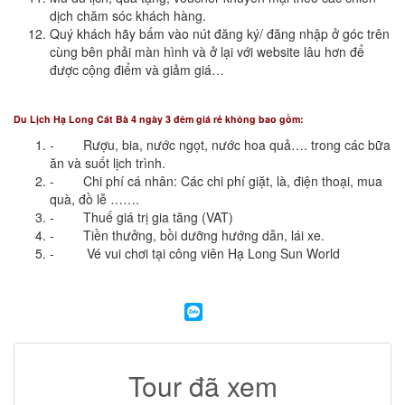
dịch chăm sóc khách hàng.
Quý khách hãy bấm vào nút đăng ký/ đăng nhập ở góc trên
cùng bên phải màn hình và ở lại với website lâu hơn để
được cộng điểm và giảm giá…
Du Lịch Hạ Long Cát Bà 4 ngày 3 đêm giá rẻ không bao gồm:
- Rượu, bia, nước ngọt, nước hoa quả…. trong các bữa
ăn và suốt lịch trình.
- Chi phí cá nhân: Các chi phí giặt, là, điện thoại, mua
quà, đồ lễ …….
- Thuế giá trị gia tăng (VAT)
- Tiền thưởng, bồi dưỡng hướng dẫn, lái xe.
- Vé vui chơi tại công viên Hạ Long Sun World
Tour đã xem