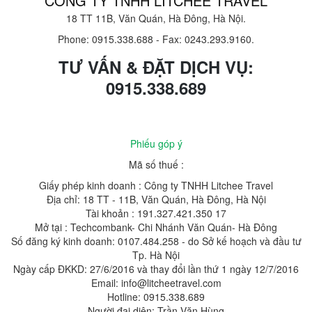
CÔNG TY TNHH LITCHEE TRAVEL
18 TT 11B, Văn Quán, Hà Đông, Hà Nội.
Phone: 0915.338.688
-
Fax: 0243.293.9160.
TƯ VẤN & ĐẶT DỊCH VỤ:
0915.338.689
Phiếu góp ý
Mã số thuế :
Giấy phép kinh doanh : Công ty TNHH Litchee Travel
Địa chỉ: 18 TT - 11B, Văn Quán, Hà Đông, Hà Nội
Tài khoản : 191.327.421.350 17
Mở tại : Techcombank- Chi Nhánh Văn Quán- Hà Đông
Số đăng ký kinh doanh: 0107.484.258 - do Sở kế hoạch và đầu tư
Tp. Hà Nội
Ngày cấp ĐKKD: 27/6/2016 và thay đổi lần thứ 1 ngày 12/7/2016
Email: info@litcheetravel.com
Hotline: 0915.338.689
Người đại diện: Trần Văn Hùng