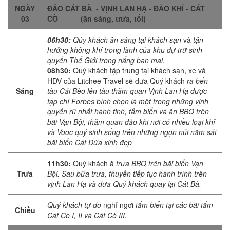
NGÀY
ĐẢO CÁT BÀ - VỊNH LAN HẠ - ĐẢO KHỈ - CÁT
03
CÒ (ăn sáng, trưa, tối)
06h30:
Qúy khách ăn sáng tại khách sạn
và
tận
hưởng không khí trong lành của khu dự trữ sinh
quyển Thế Giới trong nắng ban mai
.
08h30:
Quý khách tập trung tại khách sạn, xe và
HDV của Litchee Travel sẽ đưa Quý khách
ra bến
Sáng
tàu Cái Bèo lên tàu thăm quan Vịnh Lan Hạ được
tạp chí Forbes bình chọn là một trong những vịnh
quyến rũ nhất hành tinh, tắm biển và ăn BBQ trên
bãi Vạn Bội, thăm quan đảo khi nơi có nhiều loại khỉ
và Vooc quý sinh sống trên những ngọn núi nằm sát
bãi biển Cát Dứa xinh đẹp
11h30:
Quý khách ă
trưa BBQ trên bãi biển Vạn
Trưa
Bội. Sau bữa trưa, thuyền tiếp tục hành trình trên
vịnh Lan Hạ và đưa Quý khách quay lại Cát Bà.
Quý khách tự do
nghỉ ngơi
tắm biển tại các bãi tắm
Chiều
Cát Cò I, II và Cát Cò III.