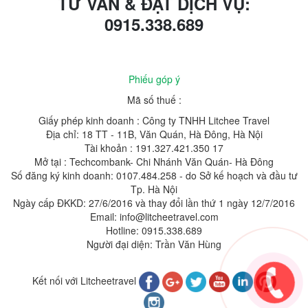
TƯ VẤN & ĐẶT DỊCH VỤ:
0915.338.689
Phiếu góp ý
Mã số thuế :
Giấy phép kinh doanh : Công ty TNHH Litchee Travel
Địa chỉ: 18 TT - 11B, Văn Quán, Hà Đông, Hà Nội
Tài khoản : 191.327.421.350 17
Mở tại : Techcombank- Chi Nhánh Văn Quán- Hà Đông
Số đăng ký kinh doanh: 0107.484.258 - do Sở kế hoạch và đầu tư
Tp. Hà Nội
Ngày cấp ĐKKD: 27/6/2016 và thay đổi lần thứ 1 ngày 12/7/2016
Email: info@litcheetravel.com
Hotline: 0915.338.689
Người đại diện: Trần Văn Hùng
Kết nối với Litcheetravel