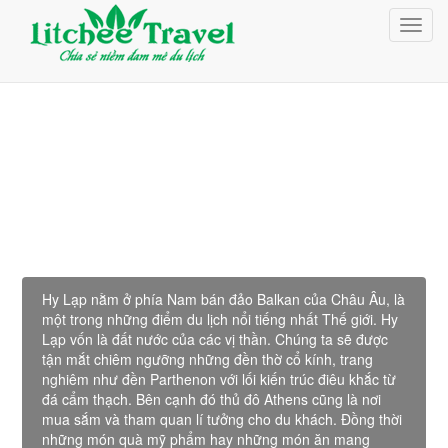
Giỏ Hàng (0)
Toggl
Đăng nhập
navig
Đăng ký
Du lịch Hy Lạp
Hy Lạp nằm ở phía Nam bán đảo Balkan của Châu Âu, là
một trong những điểm du lịch nổi tiếng nhất Thế giới. Hy
Lạp vốn là đất nước của các vị thần. Chúng ta sẽ được
tận mắt chiêm ngưỡng những đền thờ cổ kính, trang
nghiêm như đền Parthenon với lối kiến trúc điêu khắc từ
đá cẩm thạch. Bên cạnh đó thủ đô Athens cũng là nơi
mua sắm và tham quan lí tưởng cho du khách. Đồng thời
những món quà mỹ phẩm hay những món ăn mang