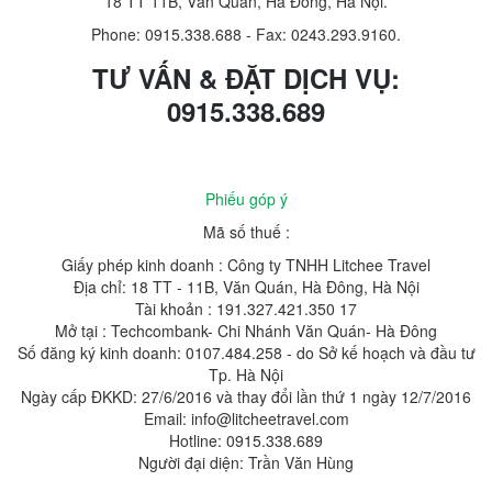
18 TT 11B, Văn Quán, Hà Đông, Hà Nội.
Phone: 0915.338.688
-
Fax: 0243.293.9160.
TƯ VẤN & ĐẶT DỊCH VỤ:
0915.338.689
Phiếu góp ý
Mã số thuế :
Giấy phép kinh doanh : Công ty TNHH Litchee Travel
Địa chỉ: 18 TT - 11B, Văn Quán, Hà Đông, Hà Nội
Tài khoản : 191.327.421.350 17
Mở tại : Techcombank- Chi Nhánh Văn Quán- Hà Đông
Số đăng ký kinh doanh: 0107.484.258 - do Sở kế hoạch và đầu tư
Tp. Hà Nội
Ngày cấp ĐKKD: 27/6/2016 và thay đổi lần thứ 1 ngày 12/7/2016
Email: info@litcheetravel.com
Hotline: 0915.338.689
Người đại diện: Trần Văn Hùng