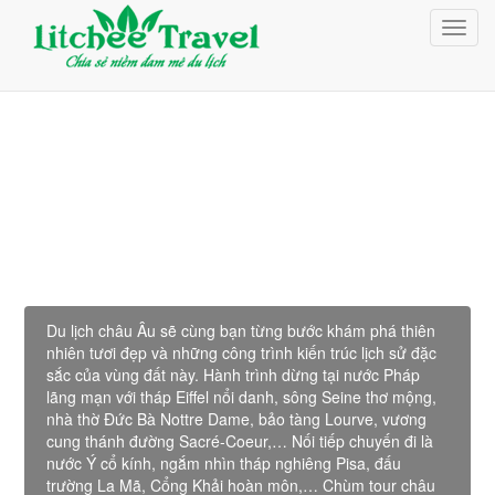
Giỏ Hàng (0)
Toggl
Đăng nhập
navig
Đăng ký
Chùm Tour Châu Âu
Du lịch châu Âu sẽ cùng bạn từng bước khám phá thiên
nhiên tươi đẹp và những công trình kiến trúc lịch sử đặc
sắc của vùng đất này. Hành trình dừng tại nước Pháp
lãng mạn với tháp Eiffel nổi danh, sông Seine thơ mộng,
nhà thờ Đức Bà Nottre Dame, bảo tàng Lourve, vương
cung thánh đường Sacré-Coeur,… Nối tiếp chuyến đi là
nước Ý cổ kính, ngắm nhìn tháp nghiêng Pisa, đấu
trường La Mã, Cổng Khải hoàn môn,… Chùm tour châu