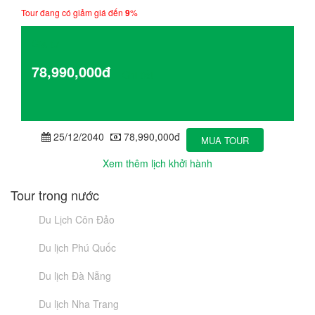
Tour đang có giảm giá đến
9
%
Giá từ
78,990,000đ
Chi tiết
25/12/2040
78,990,000đ
MUA TOUR
Xem thêm lịch khởi hành
Tour trong nước
Du Lịch Côn Đảo
Du lịch Phú Quốc
Du lịch Đà Nẵng
Du lịch Nha Trang