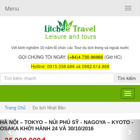
Menu
Toggle
naviga
Với kinh nghiệm 10 năm tổ chức các Tour du lịch trong và ngoài nước
GỌI CHÚNG TÔI NGAY:
(+84)4.730.96966
(Giờ HC)
Hotline: 0915.338.688 và 0982.614.888
Tìm kiếm
Toggle
navigat
Trang Chủ
Du lịch Nhật Bản
Previous
Nex
HÀ NỘI – TOKYO – NÚI PHÚ SỸ - NAGOYA – KYOTO -
OSAKA KHỞI HÀNH 24 VÀ 30/10/2016
35,900,000đ