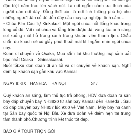
đặc biệt nằm treo lên vách núi. Là nơi ngắm cảnh ưa thích của
người dân nơi đây. Đồng thời còn là nơi linh thiêng phù hộ cho
những người dân cố đô đến đây cầu may sự nghiệp, tình cảm…
•
Chùa Kim Các Tự Kinkakuzi: Một ngôi chùa nổi tiếng khác trong
lòng cố đô. Với mái chùa và tầng trên được dát vàng tỏa ánh sáng
soi xuống mặt hồ trong xanh trong khuôn viên thanh tịnh. Chắc
chắn du khách sẽ có giấy phút thoải mái khi ngắm nhìn ngôi chùa
này.
Đoàn di chuyển về Osaka, Mua sắm tại khu thương mại sầm uất
bậc nhất Osaka – Shinsaibashi.
Buổi tối:Xe đón đoàn đi ăn tối và di chuyển về khách sạn. Nghỉ
đêm tại khách sạn gần khu vực Kansai
NGÀY 6:KIX - HANEDA – HÀ NỘI S/-/-
Quý khách ăn sáng, làm thủ tục trả phòng, HDV đưa đoàn ra sân
bay đáp chuyến bay NH3820 từ sân bay Kansai đến Haneda . Sau
đó đáp chuyến bay NH857 lúc 9:00 về Việt Nam. Máy bay hạ cánh
tại Sân bay quốc tế Nội Bài. Xe đưa đoàn về điểm hẹn tại trung
tâm thành phố.Chương trình kết thúc tốt đẹp.
BÁO GIÁ TOUR TRỌN GÓI