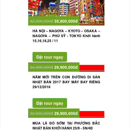
42,900,000đ
35,900,000đ
HÀ NỘI – NAGOYA – KYOTO – OSAKA –
NAGOYA – PHÚ SỸ - TOKYO Khởi hành
15,16,18,25 / 11
34,900,000đ
29,900,000đ
NĂM MỚI TRÊN CON ĐƯỜNG DI SẢN
NHẬT BẢN 2017 BAY MÁY BAY RIÊNG
29/12/2016
32,900,000đ
29,900,000đ
MÙA LÁ ĐỎ SỚM TẠI PHƯƠNG BẮC
NHẬT BẢN KHỞI HÀNH 25/9 - 5N/4Đ