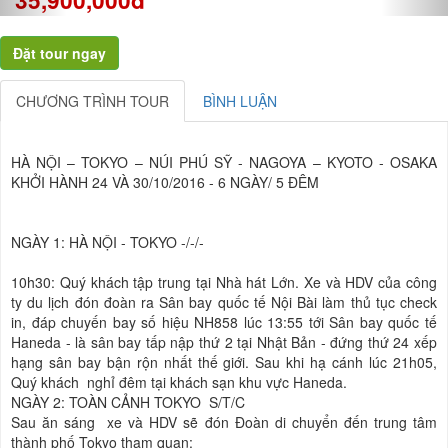
CHƯƠNG TRÌNH TOUR
BÌNH LUẬN
HÀ NỘI – TOKYO – NÚI PHÚ SỸ - NAGOYA – KYOTO - OSAKA
KHỞI HÀNH 24 VÀ 30/10/2016 - 6 NGÀY/ 5 ĐÊM
NGÀY 1: HÀ NỘI - TOKYO
-/-/-
10h30: Quý khách tập trung tại Nhà hát Lớn. Xe và HDV của công
ty du lịch đón đoàn ra Sân bay quốc tế Nội Bài làm thủ tục check
in, đáp chuyến bay số hiệu NH858 lúc 13:55 tới Sân bay quốc tế
Haneda - là sân bay tấp nập thứ 2 tại Nhật Bản - đứng thứ 24 xếp
hạng sân bay bận rộn nhất thế giới. Sau khi hạ cánh lúc 21h05,
Quý khách nghỉ đêm tại khách sạn khu vực Haneda.
NGÀY 2: TOÀN CẢNH TOKYO
S/T/C
Sau ăn sáng xe và HDV sẽ đón Đoàn di chuyển đến trung tâm
thành phố Tokyo tham quan: