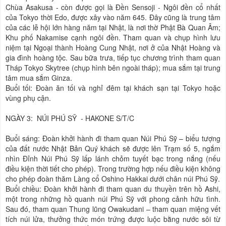
Chùa Asakusa - còn được gọi là Đền Sensoji - Ngôi đền cổ nhất
của Tokyo thời Edo, được xây vào năm 645. Đây cũng là trung tâm
của các lễ hội lớn hàng năm tại Nhật, là nơi thờ Phật Bà Quan Âm;
Khu phố Nakamise cạnh ngôi đền. Tham quan và chụp hình lưu
niệm tại Ngoại thành Hoàng Cung Nhật, nơi ở của Nhật Hoàng và
gia đình hoàng tộc. Sau bữa trưa, tiếp tục chương trình tham quan
Tháp Tokyo Skytree (chụp hình bên ngoài tháp); mua sắm tại trung
tâm mua sắm Ginza.
Buổi tối: Đoàn ăn tối và nghỉ đêm tại khách sạn tại Tokyo hoặc
vùng phụ cận.
NGÀY 3: NÚI PHÚ SỸ - HAKONE
S/T/C
Buổi sáng: Đoàn khởi hành đi tham quan Núi Phú Sỹ – biểu tượng
của đất nước Nhật Bản Quý khách sẽ được lên Trạm số 5, ngắm
nhìn Đỉnh Núi Phú Sỹ lấp lánh chỏm tuyết bạc trong nắng (nếu
điều kiện thời tiết cho phép). Trong trường hợp nếu điều kiện không
cho phép đoàn thăm Làng cổ Oshino Hakkai dưới chân núi Phú Sỹ.
Buổi chiều: Đoàn khởi hành đi tham quan du thuyền trên hồ Ashi,
một trong những hồ quanh núi Phú Sỹ với phong cảnh hữu tình.
Sau đó, tham quan Thung lũng Owakudani – tham quan miệng vết
tích núi lửa, thưởng thức món trứng được luộc bằng nước sôi từ