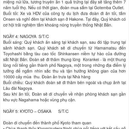
miệng núi lửa, tương truyền ăn 1 quả trứng tại đây sẽ tăng thêm 7
năm tuổi thọ. Nếu có thời gian, đoàn mua sắm tại Gotemba Outlet.
Buổi tối: Xe và HDV của công ty du lịch đưa đoàn đi ăn tối, tắm
Onsen và nghỉ đêm tại khách sạn ở Hakone. Tại đây, Quý khách có
cơ hội trải nghiệm tắm khoáng nóng truyền thống Nhật Bản.
NGÀY 4: NAGOYA
S/T/C
Buổi sáng: Quý khách ăn sáng tại khách sạn, sau đó tập trung tại
sảnh khách sạn. Quý khách sẽ di chuyển từ Hamamatsu đến
Toyohashi bằng tàu cao tốc Shinkansen niềm tự hào của đường
sắt Nhật Bản. Đoàn sẽ đi thăm thung lũng Korankei - là một thung
lũng nổi tiếng gần thành phố Nagoya, một trong những địa điểm lý
tưởng để ngắm nhìn sắc thu và tận hưởng không gian của hơn
10000 cây mùa thu. Đoàn ăn trưa tại Nhà hàng
Buổi chiều: Quý khách đoàn sẽ đi thăm bên ngoài và chụp ảnh tại
Lâu đài Nagoya.
Sau khi ăn tối, Đoàn sẽ di chuyển về nhận phòng khách sạn gần
khu vực Nagahama hoặc vùng phụ cận.
NGÀY 5: KYOTO – OSAKA
S/T/C
Đoàn di chuyển đến thành phố Kyoto tham quan
•
Chùa thanh thủy Kiyomizudera:Ngôi chùa nổi tiếng với kết cấu gỗ