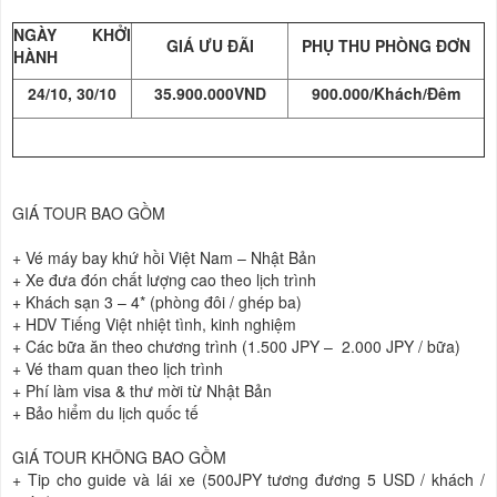
NGÀY KHỞI
GIÁ ƯU ĐÃI
PHỤ THU PHÒNG ĐƠN
HÀNH
24/10, 30/10
35.900.000VND
900.000/Khách/Đêm
GIÁ TOUR BAO GỒM
+
Vé máy bay khứ hồi Việt Nam – Nhật Bản
+
Xe đưa đón chất lượng cao theo lịch trình
+
Khách sạn 3 – 4* (phòng đôi / ghép ba)
+ HDV Tiếng Việt nhiệt tình, kinh nghiệm
+
Các bữa ăn theo chương trình (1.500 JPY – 2.000 JPY / bữa)
+
Vé tham quan theo lịch trình
+
Phí làm visa & thư mời từ Nhật Bản
+
Bảo hiểm du lịch quốc tế
GIÁ TOUR KHÔNG BAO GỒM
+
Tip cho guide và lái xe (500JPY tương đương 5 USD / khách /