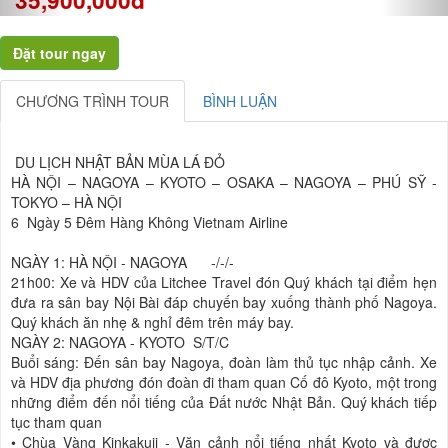
CHƯƠNG TRÌNH TOUR
BÌNH LUẬN
DU LỊCH NHẬT BẢN MÙA LÁ ĐỎ
HÀ NỘI – NAGOYA – KYOTO – OSAKA – NAGOYA – PHÚ SỸ -
TOKYO – HÀ NỘI
6 Ngày 5 Đêm Hàng Không Vietnam Airline
NGÀY 1: HÀ NỘI - NAGOYA
-/-/-
21h00: Xe và HDV của Litchee Travel đón Quý khách tại điểm hẹn
đưa ra sân bay Nội Bài đáp chuyến bay xuống thành phố Nagoya.
Quý khách ăn nhẹ & nghỉ đêm trên máy bay.
NGÀY 2: NAGOYA - KYOTO S/T/C
Buổi sáng: Đến sân bay Nagoya, đoàn làm thủ tục nhập cảnh. Xe
và HDV địa phương đón đoàn đi tham quan Cố đô Kyoto, một trong
những điểm đến nổi tiếng của Đất nước Nhật Bản. Quý khách tiếp
tục tham quan
•
Chùa Vàng Kinkakuji - Văn cảnh nổi tiếng nhất Kyoto và được