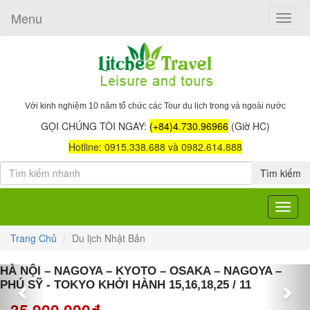
Menu
Toggle
naviga
Với kinh nghiệm 10 năm tổ chức các Tour du lịch trong và ngoài nước
GỌI CHÚNG TÔI NGAY:
(+84)4.730.96966
(Giờ HC)
Hotline: 0915.338.688 và 0982.614.888
Tìm kiếm
Toggle
navigat
Trang Chủ
Du lịch Nhật Bản
Previous
Nex
HÀ NỘI – NAGOYA – KYOTO – OSAKA – NAGOYA –
PHÚ SỸ - TOKYO KHỞI HÀNH 15,16,18,25 / 11
35,900,000đ