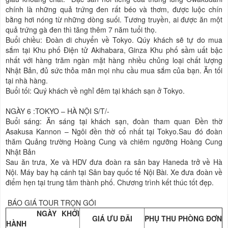
chính là những quả trứng đen rất béo và thơm, được luộc chín
bằng hơi nóng từ những dòng suối. Tương truyền, ai được ăn một
quả trứng gà đen thì tăng thêm 7 năm tuổi thọ.
Buổi chiều: Đoàn di chuyển về Tokyo. Qúy khách sẽ tự do mua
sắm tại Khu phố Điện tử Akihabara, Ginza Khu phố sầm uất bậc
nhất với hàng trăm ngàn mặt hàng nhiều chủng loại chất lượng
Nhật Bản, đủ sức thỏa mãn mọi nhu cầu mua sắm của bạn. Ăn tối
tại nhà hàng.
Buổi tối: Quý khách về nghỉ đêm tại khách sạn ở Tokyo.
NGÀY 6 :TOKYO – HÀ NỘI S/T/-
Buổi sáng: Ăn sáng tại khách sạn, đoàn tham quan Đền thờ
Asakusa Kannon – Ngôi đền thờ cổ nhất tại Tokyo.Sau đó đoàn
thăm Quảng trường Hoàng Cung và chiêm ngưỡng Hoàng Cung
Nhật Bản
Sau ăn trưa, Xe và HDV đưa đoàn ra sân bay Haneda trở về Hà
Nội. Máy bay hạ cánh tại Sân bay quốc tế Nội Bài. Xe đưa đoàn về
điểm hẹn tại trung tâm thành phố. Chương trình kết thúc tốt đẹp.
BÁO GIÁ TOUR TRỌN GÓI
NGÀY KHỞI
GIÁ ƯU ĐÃI
PHỤ THU PHÒNG ĐƠN
HÀNH