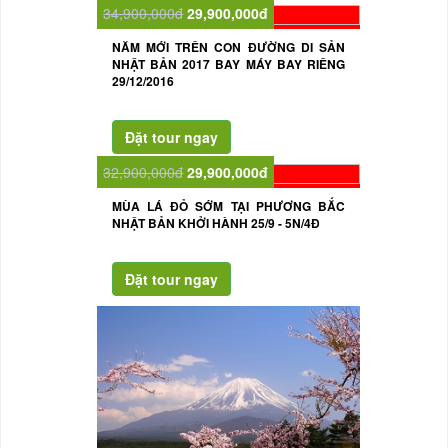
34,900,000đ
29,900,000đ
NĂM MỚI TRÊN CON ĐƯỜNG DI SẢN
NHẬT BẢN 2017 BAY MÁY BAY RIÊNG
29/12/2016
32,900,000đ
29,900,000đ
MÙA LÁ ĐỎ SỚM TẠI PHƯƠNG BẮC
NHẬT BẢN KHỞI HÀNH 25/9 - 5N/4Đ