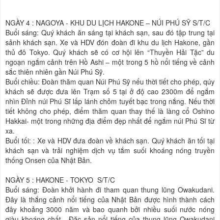
NGÀY 4 : NAGOYA - KHU DU LỊCH HAKONE – NÚI PHÚ SỸ
S/T/C
Buổi sáng: Quý khách ăn sáng tại khách sạn, sau đó tập trung tại
sảnh khách sạn. Xe và HDV đón đoàn đi khu du lịch Hakone, gần
thủ đô Tokyo. Quý khách sẽ có cơ hội lên “Thuyền Hải Tặc” du
ngoạn ngắm cảnh trên Hồ Ashi – một trong 5 hồ nổi tiếng về cảnh
sắc thiên nhiên gần Núi Phú Sỹ.
Buổi chiều: Đoàn thăm quan Núi Phú Sỹ nếu thời tiết cho phép, qúy
khách sẽ được đưa lên Trạm số 5 tại ở độ cao 2300m để ngắm
nhìn Đỉnh núi Phú Sĩ lấp lánh chỏm tuyết bạc trong nắng. Nếu thời
tiết không cho phép, điểm thăm quan thay thế là làng cổ Oshino
Hakkai- một trong những địa điểm đẹp nhất để ngắm núi Phú Sĩ từ
xa.
Buổi tối: : Xe và HDV đưa đoàn về khách sạn. Quý khách ăn tối tại
khách sạn và trải nghiệm dịch vụ tắm suối khoáng nóng truyền
thống Onsen của Nhật Bản.
NGÀY 5 : HAKONE - TOKYO
S/T/C
Buổi sáng: Đoàn khởi hành đi tham quan thung lũng Owakudani.
Đây là thắng cảnh nổi tiếng của Nhật Bản được hình thành cách
đây khoảng 3000 năm và bao quanh bởi nhiều suối nước nóng
giàu khoáng chất. Đặc sản nổi tiếng của thung lũng Owakudani