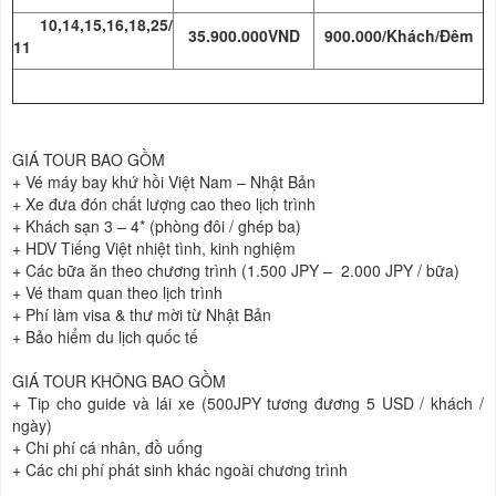
10,14,15,16,18,25/
35.900.000VND
900.000/Khách/Đêm
11
GIÁ TOUR BAO GỒM
+
Vé máy bay khứ hồi Việt Nam – Nhật Bản
+
Xe đưa đón chất lượng cao theo lịch trình
+
Khách sạn 3 – 4* (phòng đôi / ghép ba)
+
HDV Tiếng Việt nhiệt tình, kinh nghiệm
+
Các bữa ăn theo chương trình (1.500 JPY – 2.000 JPY / bữa)
+
Vé tham quan theo lịch trình
+
Phí làm visa & thư mời từ Nhật Bản
+
Bảo hiểm du lịch quốc tế
GIÁ TOUR KHÔNG BAO GỒM
+
Tip cho guide và lái xe (500JPY tương đương 5 USD / khách /
ngày)
+
Chi phí cá nhân, đồ uống
+
Các chi phí phát sinh khác ngoài chương trình