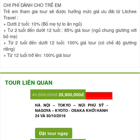
CHI PHÍ DÀNH CHO TRẺ EM
Trẻ em tham gia tour sẽ được hưởng mức giá ưu đãi từ Litchee
Travel :
+
Dưới 2 tuổi: 10% (Bố mẹ tự lo ăn ngủ)
+
Tư 2 tuổi đến dưới 12 tuổi : 85% giá tour (ngủ chung giường với
bố mẹ)
+
Từ 2 tuổi đến dưới 12 tuổi: 100% giá tour (có chế độ giường
riêng)
+
Từ 12 tuổi trở lên: 100% giá tour
TOUR LIÊN QUAN
41,500,000đ
35,900,000đ
HÀ NỘI – TOKYO – NÚI PHÚ SỸ -
NAGOYA – KYOTO - OSAKA KHỞI HÀNH
24 VÀ 30/10/2016