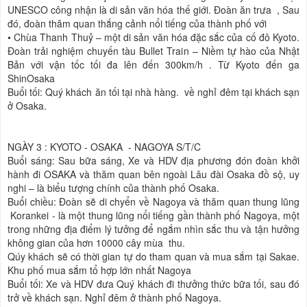
UNESCO công nhận là di sản văn hóa thế giới. Đoàn ăn trưa , Sau
đó, đoàn thăm quan thắng cảnh nổi tiếng của thành phố với
•
Chùa Thanh Thuỷ – một di sản văn hóa đặc sắc của cố đô Kyoto.
Đoàn trải nghiệm chuyến tàu Bullet Train – Niềm tự hào của Nhật
Bản với vận tốc tối đa lên đến 300km/h . Từ Kyoto đến ga
ShinOsaka
Buổi tối: Quý khách ăn tối tại nhà hàng. về nghỉ đêm tại khách sạn
ở Osaka.
NGÀY 3 : KYOTO - OSAKA - NAGOYA
S/T/C
Buổi sáng: Sau bữa sáng, Xe và HDV địa phương đón đoàn khởi
hành đi OSAKA và thăm quan bên ngoài Lâu đài Osaka đồ sộ, uy
nghi – là biểu tượng chính của thành phố Osaka.
Buổi chiều: Đoàn sẽ di chyển về Nagoya và thăm quan thung lũng
Korankei - là một thung lũng nổi tiếng gần thành phố Nagoya, một
trong những địa điểm lý tưởng để ngắm nhìn sắc thu và tận hưởng
không gian của hơn 10000 cây mùa thu.
Qúy khách sẽ có thời gian tự do tham quan và mua sắm tại Sakae.
Khu phố mua sắm tổ hợp lớn nhất Nagoya
Buổi tối: Xe và HDV đưa Quý khách đi thưởng thức bữa tối, sau đó
trở về khách sạn. Nghỉ đêm ở thành phố Nagoya.