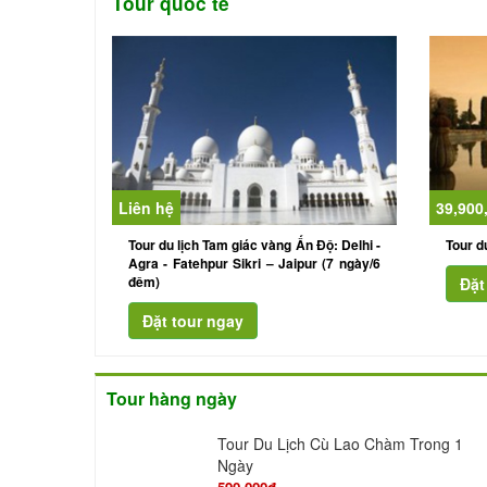
Tour quốc tế
Liên hệ
39,900
Tour du lịch Tam giác vàng Ấn Độ: Delhi -
Tour d
Agra - Fatehpur Sikri – Jaipur (7 ngày/6
đêm)
Tour hàng ngày
Tour Du Lịch Cù Lao Chàm Trong 1
Ngày