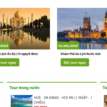
,000đ
64,900,000đ
u lịch Ấn Độ (10 ngày/9 đêm)
Khám Phá Du Lịch Nước Anh
Tour trong nước
To
HUE - DA NANG - HOI AN (1 NGÀY - 1
CHIỀU)