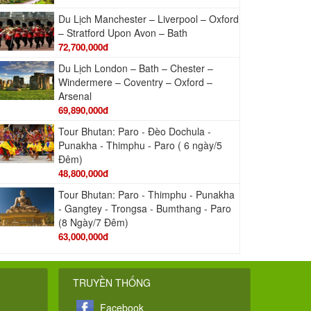
Du Lịch Manchester – Liverpool – Oxford
– Stratford Upon Avon – Bath
72,700,000đ
Du Lịch London – Bath – Chester –
Windermere – Coventry – Oxford –
Arsenal
69,890,000đ
Tour Bhutan: Paro - Đèo Dochula -
Punakha - Thimphu - Paro ( 6 ngày/5
Đêm)
48,800,000đ
Tour Bhutan: Paro - Thimphu - Punakha
- Gangtey - Trongsa - Bumthang - Paro
(8 Ngày/7 Đêm)
63,000,000đ
TRUYỀN THỐNG
Facebook