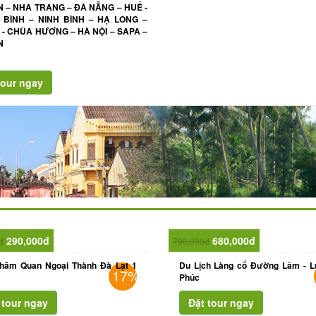
N – NHA TRANG – ĐÀ NẴNG – HUẾ -
BÌNH – NINH BÌNH – HẠ LONG –
 - CHÙA HƯƠNG – HÀ NỘI – SAPA –
N
290,000đ
680,000đ
đ
790,000đ
Thăm Quan Ngoại Thành Đà Lạt 1
Du Lịch Làng cổ Đường Lâm - L
17%
Phúc