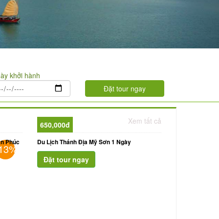
ày khởi hành
Xem tất cả
650,000đ
ạn Phúc
Du Lịch Thánh Địa Mỹ Sơn 1 Ngày
13%