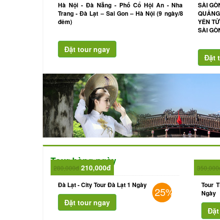
Hà Nội - Đà Nẵng - Phố Cổ Hội An - Nha
SÀI GÒ
Trang - Đà Lạt – Sai Gon – Hà Nội (9 ngày/8
QUẢNG 
đêm)
YÊN TỬ
SÀI GÒ
Tour hàng ngày
210,000đ
280,000đ
350,000
Đà Lạt - City Tour Đà Lạt 1 Ngày
Tour 
25%
Ngày