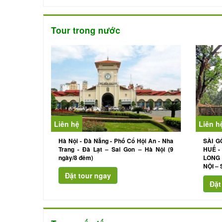
Tour trong nước
Liên hệ
Liên h
Hà Nội - Đà Nẵng - Phố Cổ Hội An - Nha
SÀI G
Trang - Đà Lạt – Sai Gon – Hà Nội (9
HUẾ -
ngày/8 đêm)
LONG 
NỘI –