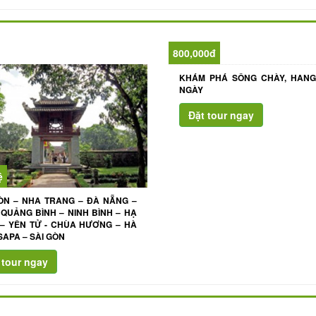
800,000đ
KHÁM PHÁ SÔNG CHÀY, HANG 
NGÀY
ệ
ÒN – NHA TRANG – ĐÀ NẴNG –
 QUẢNG BÌNH – NINH BÌNH – HẠ
– YÊN TỬ - CHÙA HƯƠNG – HÀ
 SAPA – SÀI GÒN