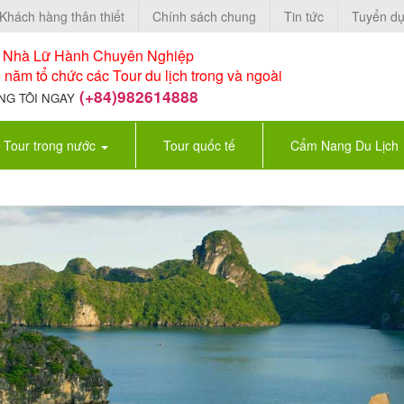
Khách hàng thân thiết
Chính sách chung
Tin tức
Tuyển d
à Nhà Lữ Hành Chuyên Nghiệp
 năm tổ chức các Tour du lịch trong và ngoài
(+84)982614888
NG TÔI NGAY
Tour trong nước
Tour quốc tế
Cẩm Nang Du Lịch