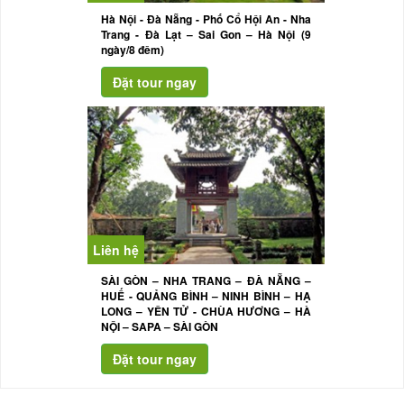
Hà Nội - Đà Nẵng - Phố Cổ Hội An - Nha
Trang - Đà Lạt – Sai Gon – Hà Nội (9
ngày/8 đêm)
Liên hệ
SÀI GÒN – NHA TRANG – ĐÀ NẴNG –
HUẾ - QUẢNG BÌNH – NINH BÌNH – HẠ
LONG – YÊN TỬ - CHÙA HƯƠNG – HÀ
NỘI – SAPA – SÀI GÒN