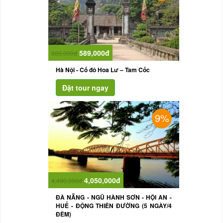
589,000đ
680,000đ
Hà Nội - Cố đô Hoa Lư – Tam Cốc
9%
4,050,000đ
4,490,000đ
ĐÀ NẴNG - NGŨ HÀNH SƠN - HỘI AN -
HUẾ - ĐỘNG THIÊN ĐƯỜNG (5 NGÀY/4
ĐÊM)