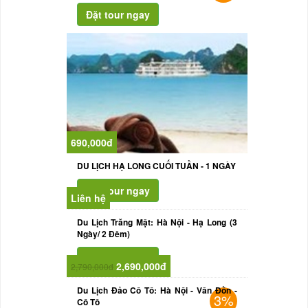
690,000đ
DU LỊCH HẠ LONG CUỐI TUẦN - 1 NGÀY
Liên hệ
Du Lịch Trăng Mật: Hà Nội - Hạ Long (3
Ngày/ 2 Đêm)
2,690,000đ
2,790,000đ
Du Lịch Đảo Cô Tô: Hà Nội - Vân Đồn -
3%
Cô Tô