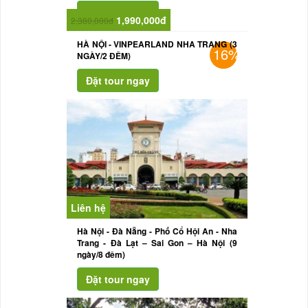
1,990,000đ
2,380,000đ
HÀ NỘI - VINPEARLAND NHA TRANG (3
16%
NGÀY/2 ĐÊM)
Liên hệ
Hà Nội - Đà Nẵng - Phố Cổ Hội An - Nha
Trang - Đà Lạt – Sai Gon – Hà Nội (9
ngày/8 đêm)