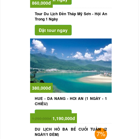
860,000đ
Tour Du Lịch Đền Tháp Mỹ Sơn - Hội An
Trong 1 Ngày
380,000đ
HUE - DA NANG - HOI AN (1 NGÀY - 1
CHIỀU)
1,190,000đ
1,290,000đ
DU LỊCH HỒ BA BỂ CUỐI TUẦN (2
7%
NGÀY/1 ĐÊM)