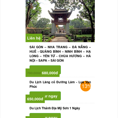
Liên hệ
SÀI GÒN – NHA TRANG – ĐÀ NẴNG –
HUẾ - QUẢNG BÌNH – NINH BÌNH – HẠ
LONG – YÊN TỬ - CHÙA HƯƠNG – HÀ
NỘI – SAPA – SÀI GÒN
680,000đ
790,000đ
Du Lịch Làng cổ Đường Lâm - Lụa Vạn
13%
Phúc
650,000đ
Du Lịch Thánh Địa Mỹ Sơn 1 Ngày