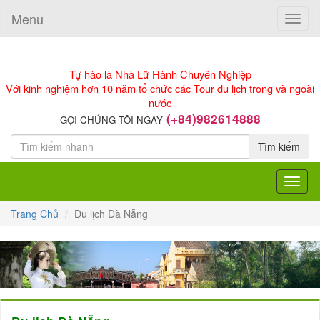
Menu
Toggle
naviga
Tự hào là Nhà Lữ Hành Chuyên Nghiệp
Với kinh nghiệm hơn 10 năm tổ chức các Tour du lịch trong và ngoài
nước
(+84)982614888
GỌI CHÚNG TÔI NGAY
Tìm kiếm
Toggle
navigat
Trang Chủ
Du lịch Đà Nẵng