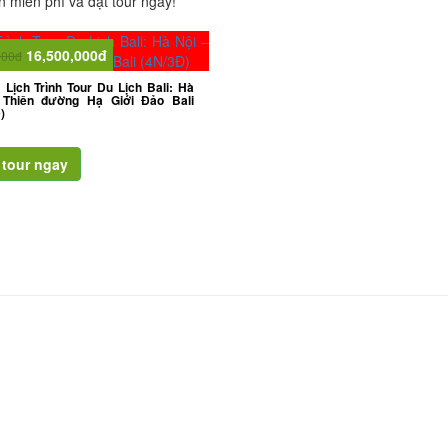
 miễn phí và đặt tour ngay!
16,500,000đ
000đ
Lịch Trình Tour Du Lịch Bali: Hà
 Thiên đường Hạ Giới Đảo Bali
)