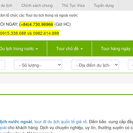
 du lịch
Chính sách chung
Thủ Tục Visa
Tuyển dụng
ăm tổ chức các Tour du lịch trong và ngoài nước
ÔI NGAY:
(+84)4.730.96966
(Giờ HC)
: 0915.338.688 và 0982.614.888
Du lịch trong nước
Tour chủ đề
Tour hàng ngày
lịch nước ngoài
,
tour đi du lịch quốc tế giá rẻ
. Đảm bảo cung cấp đầy
goài
cho khách hàng. Dịch vụ chuyên nghiệp, uy tín, thường xuyên có 