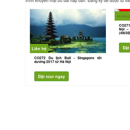
trình khuyến mại ưu đãi hấp dân. Đăng ký để được tư vấn
18,500,
CO271 
Nội –
(4N/3Đ
Liên hệ
CO272 Du lịch Bali - Singapore tết
dương 2017 từ Hà Nội