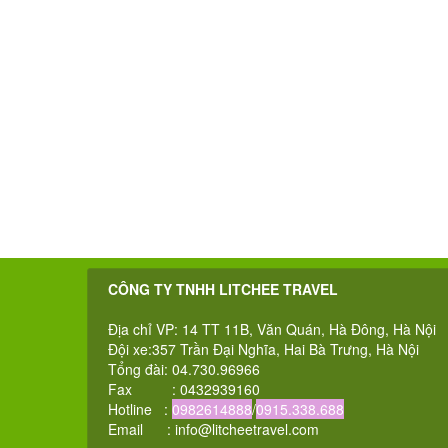
CÔNG TY TNHH LITCHEE TRAVEL
Địa chỉ VP: 14 TT 11B, Văn Quán, Hà Đông, Hà Nội
Đội xe:357 Trần Đại Nghĩa, Hai Bà Trưng, Hà Nội
Tổng đài: 04.730.96966
Fax : 0432939160
Hotline :
0982614888
/
0915.338.688
Email :
info@litcheetravel.com