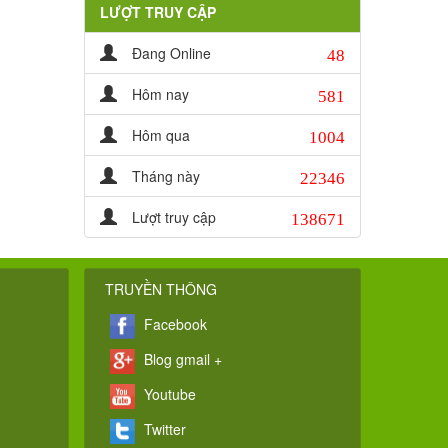
LƯỢT TRUY CẬP
48
Đang Online
581
Hôm nay
1004
Hôm qua
22346
Tháng này
138671
Lượt truy cập
TRUYỀN THÔNG
Facebook
Blog gmail +
Youtube
Twitter