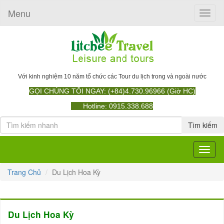
Menu
Toggle
naviga
Với kinh nghiệm 10 năm tổ chức các Tour du lịch trong và ngoài nước
GỌI CHÚNG TÔI NGAY: (+84)4.730.96966 (Giờ HC)
Hotline: 0915.338.688
Tìm kiếm
Toggle
navigat
Trang Chủ
Du Lịch Hoa Kỳ
Du Lịch Hoa Kỳ