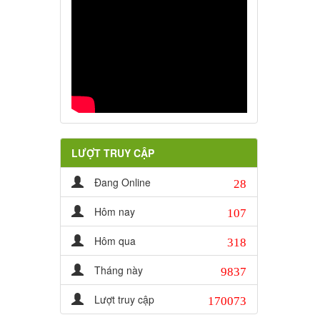
LƯỢT TRUY CẬP
28
Đang Online
107
Hôm nay
318
Hôm qua
9837
Tháng này
170073
Lượt truy cập