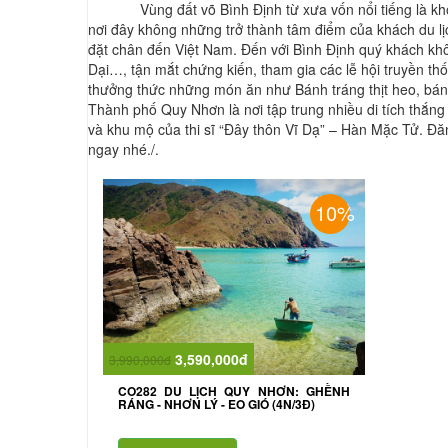
Vùng đất võ Bình Định từ xưa vốn nổi tiếng là kho b
nơi đây không những trở thành tâm điểm của khách du lịc
đặt chân đến Việt Nam. Đến với Bình Định quý khách k
Dại…, tận mắt chứng kiến, tham gia các lễ hội truyền 
thưởng thức những món ăn như Bánh tráng thịt heo, bánh
Thành phố Quy Nhơn là nơi tập trung nhiều di tích thắng
và khu mộ của thi sĩ “Đây thôn Vĩ Dạ” – Hàn Mặc Tử. 
ngay nhé./.
10%
3,590,000đ
3,990,000đ
CO282 DU LỊCH QUY NHƠN: GHỀNH
RÁNG - NHƠN LÝ - EO GIÓ (4N/3Đ)