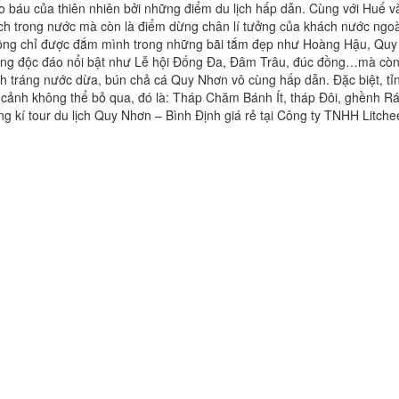
áu của thiên nhiên bởi những điểm du lịch hấp dẫn. Cùng với Huế va
h trong nước mà còn là điểm dừng chân lí tưởng của khách nước ngoà
hông chỉ được đắm mình trong những bãi tắm đẹp như Hoàng Hậu, Quy 
thống độc đáo nổi bật như Lễ hội Đống Đa, Đâm Trâu, đúc đồng…mà cò
 tráng nước dừa, bún chả cá Quy Nhơn vô cùng hấp dẫn. Đặc biệt, tỉ
 cảnh không thể bỏ qua, đó là: Tháp Chăm Bánh Ít, tháp Đôi, ghềnh Ra
Đăng kí tour du lịch Quy Nhơn – Bình Định giá rẻ tại Công ty TNHH Litch