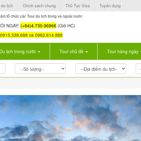
 du lịch
Chính sách chung
Thủ Tục Visa
Tuyển dụng
ăm tổ chức các Tour du lịch trong và ngoài nước
ÔI NGAY:
(+84)4.730.96966
(Giờ HC)
: 0915.338.688 và 0982.614.888
Du lịch trong nước
Tour chủ đề
Tour hàng ngày