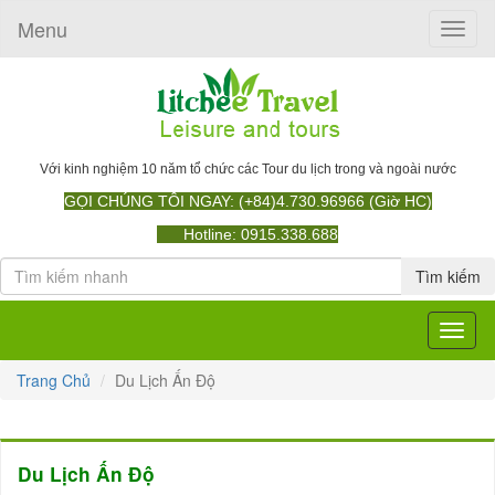
Menu
Toggle
naviga
Với kinh nghiệm 10 năm tổ chức các Tour du lịch trong và ngoài nước
GỌI CHÚNG TÔI NGAY: (+84)4.730.96966 (Giờ HC)
Hotline: 0915.338.688
Tìm kiếm
Toggle
navigat
Trang Chủ
Du Lịch Ấn Độ
Du Lịch Ấn Độ