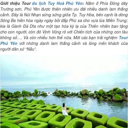
Giới thiệu Tour
du lịch Tuy Hoà Phú Yên
:
Nằm ở Phía Đông dãy
Trường sơn, Phú Yên được thiên nhiên ưu đãi nhiều danh lam thắng
cảnh. Đây là Núi Nhạn sừng sững giữa Tp. Tuy Hòa, bên cạnh là dòng
Sông Ba hiền hòa ngày ngày bồi đắp Phù sa cho vựa lúa Miền Trung;
kia là Gành Đá Dĩa như một tạo hóa kỳ lạ của Thiên nhiên ban tặng
cho con người, còn đó Vịnh Vũng rô với Chiến tích của những con tàu
không số…. Và còn nhiều hơn thế nữa. Mời các bạn trải nghiệm
Tour
Phú Yên
với những danh lam thắng cảnh và lòng mến khách của
người dân xứ “Nẫu”.