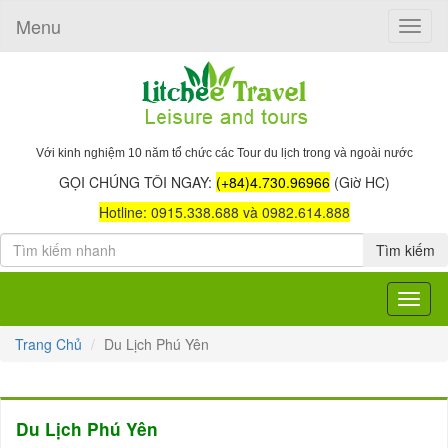
Menu
Toggle
naviga
Với kinh nghiệm 10 năm tổ chức các Tour du lịch trong và ngoài nước
GỌI CHÚNG TÔI NGAY:
(+84)4.730.96966
(Giờ HC)
Hotline: 0915.338.688 và 0982.614.888
Tìm kiếm
Toggle
navigat
Trang Chủ
Du Lịch Phú Yên
Du Lịch Phú Yên