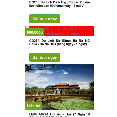
CO255 Du Lịch Đà Nẵng: Cù Lao Chàm-
lặn ngắm san hô (hàng ngày - 1 ngày)
900,000đ
CO254 Du Lịch Đà Nẵng: Bà Nà Núi
Chúa - Bà Nà Hills (hàng ngày - 1 ngày)
Liên hệ
LMT-HA0774 Hội An - Huế (7 Ngày/ 6