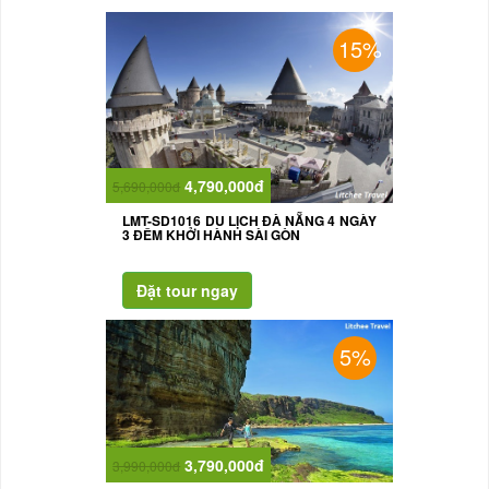
15%
4,790,000đ
5,690,000đ
LMT-SD1016 DU LỊCH ĐÀ NẴNG 4 NGÀY
3 ĐÊM KHỞI HÀNH SÀI GÒN
5%
3,790,000đ
3,990,000đ