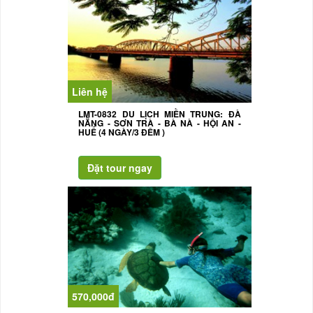
Liên hệ
LMT-0832 DU LỊCH MIỀN TRUNG: ĐÀ
NẴNG - SƠN TRÀ - BÀ NÀ - HỘI AN -
HUẾ (4 NGÀY/3 ĐÊM )
570,000đ