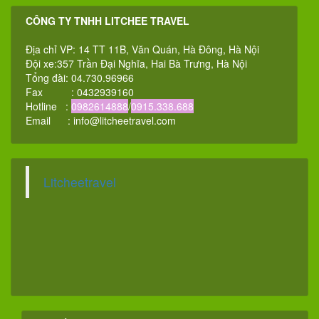
CÔNG TY TNHH LITCHEE TRAVEL
Địa chỉ VP: 14 TT 11B, Văn Quán, Hà Đông, Hà Nội
Đội xe:357 Trần Đại Nghĩa, Hai Bà Trưng, Hà Nội
Tổng đài: 04.730.96966
Fax : 0432939160
Hotline :
0982614888
/
0915.338.688
Email :
info@litcheetravel.com
Litcheetravel