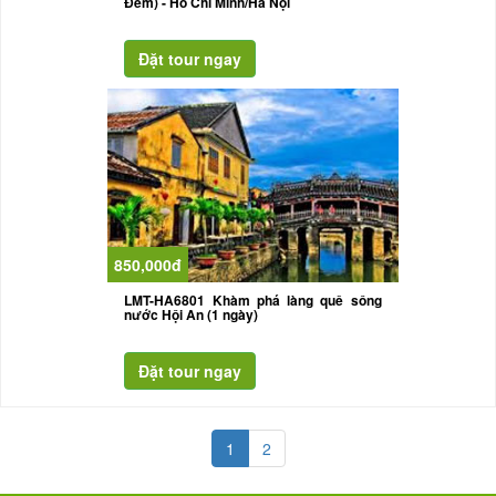
Đêm) - Hồ Chí Minh/Hà Nội
850,000đ
LMT-HA6801 Khàm phá làng quê sông
nước Hội An (1 ngày)
1
2