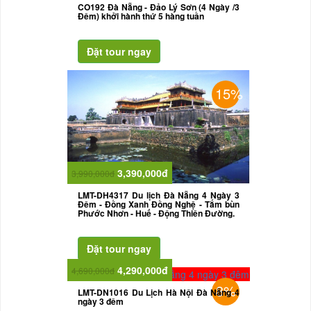
CO192 Đà Nẵng - Đảo Lý Sơn (4 Ngày /3
Đêm) khởi hành thứ 5 hàng tuần
15%
3,390,000đ
3,990,000đ
LMT-DH4317 Du lịch Đà Nẵng 4 Ngày 3
Đêm - Đồng Xanh Đồng Nghệ - Tắm bùn
Phước Nhơn - Huế - Động Thiên Đường.
4,290,000đ
4,690,000đ
8%
LMT-DN1016 Du Lịch Hà Nội Đà Nẵng 4
ngày 3 đêm