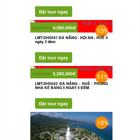
4,590,000đ
5,290,000đ
13%
LMT-DH5041 ĐÀ NẴNG - HỘI AN - HUẾ 4
ngày 3 đêm
5,290,000đ
5,990,000đ
11%
LMT-DH5042 ĐÀ NẴNG - HUẾ - PHONG
NHA KẺ BÀNG 5 NGÀY 4 ĐÊM
10%