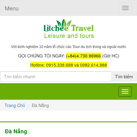
Menu
Toggle
naviga
Với kinh nghiệm 10 năm tổ chức các Tour du lịch trong và ngoài nước
GỌI CHÚNG TÔI NGAY:
(+84)4.730.96966
(Giờ HC)
Hotline: 0915.338.688 và 0982.614.888
Tìm kiếm
Toggle
navigat
Trang Chủ
Đà Nẵng
Đà Nẵng