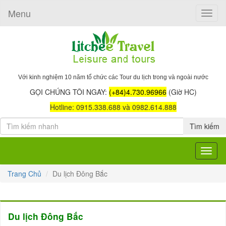
Menu
Toggle
naviga
Với kinh nghiệm 10 năm tổ chức các Tour du lịch trong và ngoài nước
GỌI CHÚNG TÔI NGAY:
(+84)4.730.96966
(Giờ HC)
Hotline: 0915.338.688 và 0982.614.888
Tìm kiếm
Toggle
navigat
Trang Chủ
Du lịch Đông Bắc
Du lịch Đông Bắc