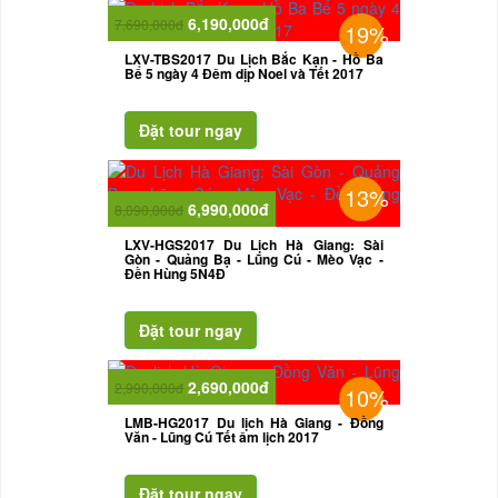
6,190,000đ
7,690,000đ
19%
LXV-TBS2017 Du Lịch Bắc Kạn - Hồ Ba
Bể 5 ngày 4 Đêm dịp Noel và Tết 2017
13%
6,990,000đ
8,090,000đ
LXV-HGS2017 Du Lịch Hà Giang: Sài
Gòn - Quảng Bạ - Lũng Cú - Mèo Vạc -
Đền Hùng 5N4Đ
2,690,000đ
2,990,000đ
10%
LMB-HG2017 Du lịch Hà Giang - Đồng
Văn - Lũng Cú Tết âm lịch 2017