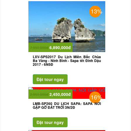
13%
6,890,000đ
7,990,000đ
LXV-SPS2017 Du Lịch Miền Bắc Chùa
Ba Vàng - Ninh Bình - Sapa tết Đinh Dậu
2017 - 6N5Đ
2,450,000đ
2,950,000đ
16%
LMB-SP260 DU LỊCH SAPA: SAPA NƠI
GẶP GỠ ĐẤT TRỜI 3N/2Đ