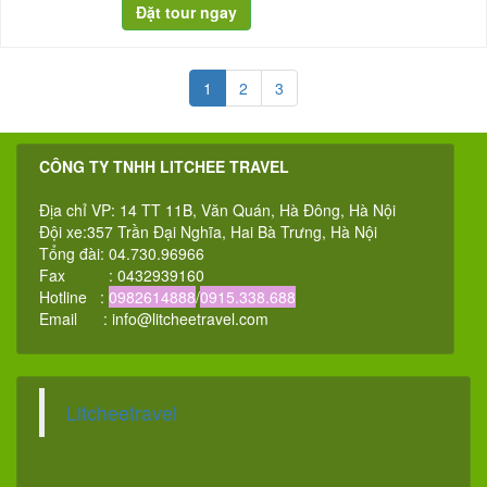
1
2
3
CÔNG TY TNHH LITCHEE TRAVEL
Địa chỉ VP: 14 TT 11B, Văn Quán, Hà Đông, Hà Nội
Đội xe:357 Trần Đại Nghĩa, Hai Bà Trưng, Hà Nội
Tổng đài: 04.730.96966
Fax : 0432939160
Hotline :
0982614888
/
0915.338.688
Email :
info@litcheetravel.com
Litcheetravel