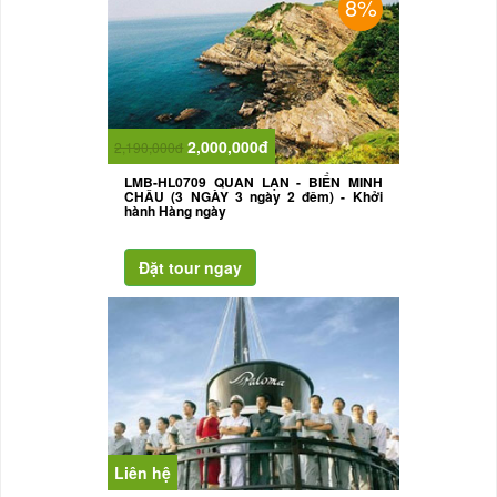
8%
2,000,000đ
2,190,000đ
LMB-HL0709 QUAN LẠN - BIỂN MINH
CHÂU (3 NGÀY 3 ngày 2 đêm) - Khởi
hành Hàng ngày
Liên hệ