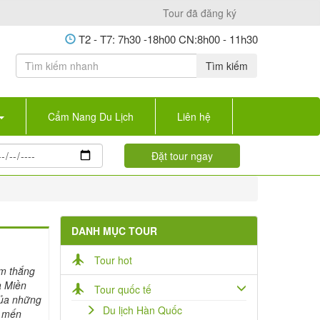
Tour đã đăng ký
T2 - T7: 7h30 -18h00 CN:8h00 - 11h30
Tìm kiếm
Cẩm Nang Du Lịch
Liên hệ
DANH MỤC TOUR
Tour hot
am thắng
a Miền
Tour quốc tế
của những
Du lịch Hàn Quốc
g mến