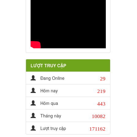
LƯỢT TRUY CẬP
29
Đang Online
219
Hôm nay
443
Hôm qua
10082
Tháng này
171162
Lượt truy cập