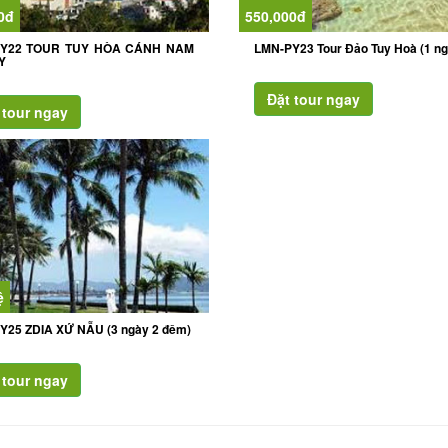
0đ
550,000đ
PY22 TOUR TUY HÒA CÁNH NAM
LMN-PY23 Tour Đảo Tuy Hoà (1 ng
Y
ệ
Y25 ZDIA XỨ NẪU (3 ngày 2 đêm)