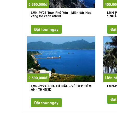
5,690,000đ
455,00
LMN-PY26 Tour Phú Yên - Miền đất Hoa
LMN-
vàng Cỏ xanh 4N/3Đ
1 NGÀ
2,590,000đ
Liên h
LMN-PY24 ZDIA XỨ NẪU - VẺ ĐẸP TIỀM
LMN-P
ẨN - TH 4N3D