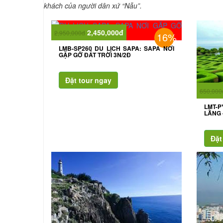
khách của người dân xứ “Nẫu”.
2,450,000đ
2,950,000đ
16%
LMB-SP260 DU LỊCH SAPA: SAPA NƠI
GẶP GỠ ĐẤT TRỜI 3N/2Đ
650,000
LMT-
LẰNG 