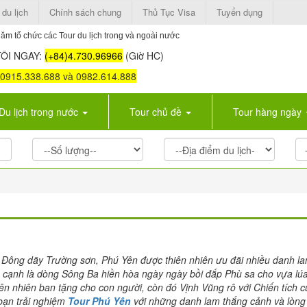
 du lịch
Chính sách chung
Thủ Tục Visa
Tuyển dụng
ăm tổ chức các Tour du lịch trong và ngoài nước
ÔI NGAY:
(+84)4.730.96966
(Giờ HC)
: 0915.338.688 và 0982.614.888
Du lịch trong nước
Tour chủ đề
Tour hàng ngày
Đông dãy Trường sơn, Phú Yên được thiên nhiên ưu đãi nhiều danh l
 cạnh là dòng Sông Ba hiền hòa ngày ngày bồi đắp Phù sa cho vựa lú
iên nhiên ban tặng cho con người, còn đó Vịnh Vũng rô với Chiến tích 
bạn trải nghiệm
Tour Phú Yên
với những danh lam thắng cảnh và lòn