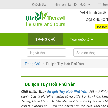
Khách Sạn
Hình ảnh kỷ niệm đoàn
Tin tức
Với kinh nghiệm 10 n
GỌI CHÚNG T
Hotline
(current)
TRANG CHỦ
Tour quốc tế
Trang Chủ
Du lịch Tuy Hoà Phú Yên
Du lịch Tuy Hoà Phú Yên
Giới thiệu Tour
du lịch Tuy Hoà Phú Yên
:
Nằm ở Phía 
cảnh. Đây là Núi Nhạn sừng sững giữa Tp. Tuy Hòa, bên
Trung; kia là Gành Đá Dĩa như một tạo hóa kỳ lạ của Th
con tàu không số…. Và còn nhiều hơn thế nữa. Mời các 