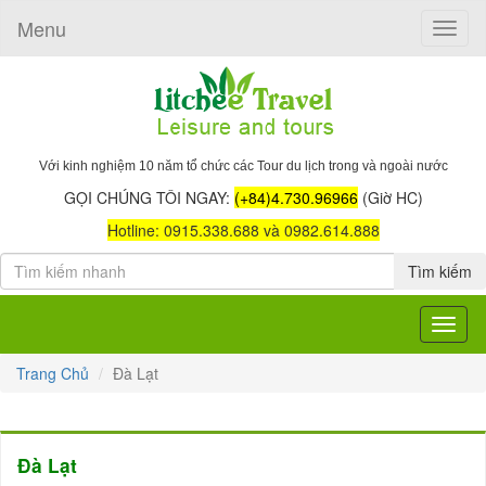
Menu
Toggle
naviga
Với kinh nghiệm 10 năm tổ chức các Tour du lịch trong và ngoài nước
GỌI CHÚNG TÔI NGAY:
(+84)4.730.96966
(Giờ HC)
Hotline: 0915.338.688 và 0982.614.888
Tìm kiếm
Toggle
navigat
Trang Chủ
Đà Lạt
Đà Lạt