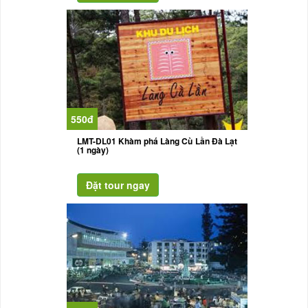
550đ
LMT-DL01 Khàm phá Làng Cù Lần Đà Lạt
(1 ngày)