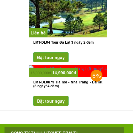
Liên hệ
LMT-DL04 Tour Đà Lạt 3 ngày 2 đêm
14,990,000đ
16,000,000đ
6%
LMT-DL0873 Hà nội - Nha Trang - Đà lạt
(5 ngày/ 4 đêm)
CÔNG TY TNHH LITCHEE TRAVEL