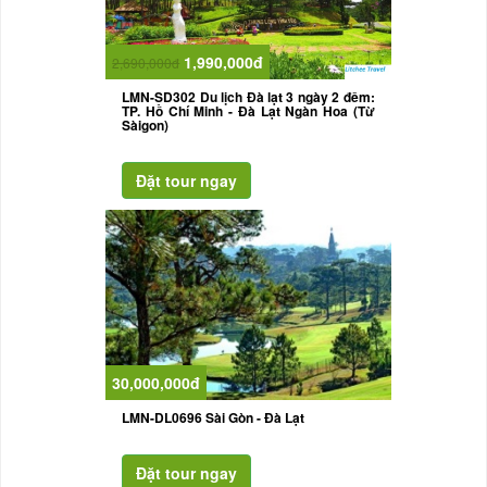
1,990,000đ
2,690,000đ
LMN-SD302 Du lịch Đà lạt 3 ngày 2 đêm:
TP. Hồ Chí Minh - Đà Lạt Ngàn Hoa (Từ
Sàigon)
30,000,000đ
LMN-DL0696 Sài Gòn - Đà Lạt