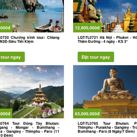
,000đ
12,900,000đ
L0720 Chương trình tour: Chiang
LQT-TL0721 Hà Nội - Phuket - H
4N3Đ-Siêu Tiết Kiệm
Thiên Đường - 4 ngày - KS 3*
,000đ
63,000,000đ
L0764 Tour Đông Tây Bhutan:
LQT-TL0765 Tour Bhutan: P
igang - Mongar - Bumthang -
Thimphu - Punakha - Gangtey - Tr
a - Gangtey - Thimphu - Paro (11
Bumthang - Paro (8 Ngày/7 Đêm)
10 Đêm)