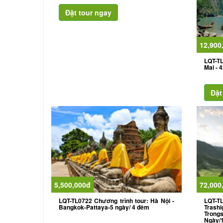
12,900
LQT-T
Mai - 
5,500,000đ
72,000
LQT-TL0722 Chương trình tour: Hà Nội -
LQT-T
Bangkok-Pattaya-5 ngày/ 4 đêm
Trash
Trongs
Ngày/