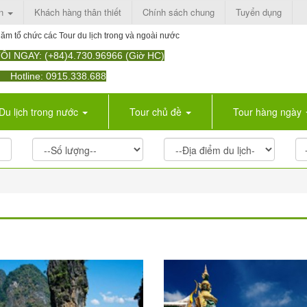
àn
Khách hàng thân thiết
Chính sách chung
Tuyển dụng
ăm tổ chức các Tour du lịch trong và ngoài nước
I NGAY: (+84)4.730.96966 (Giờ HC)
otline: 0915.338.688
Du lịch trong nước
Tour chủ đề
Tour hàng ngày