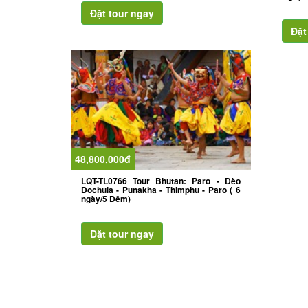
48,800,000đ
LQT-TL0766 Tour Bhutan: Paro - Đèo
Dochula - Punakha - Thimphu - Paro ( 6
ngày/5 Đêm)