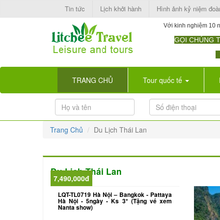
Tin tức
Lịch khởi hành
Hình ảnh kỷ niệm đo
Với kinh nghiệm 10 n
GỌI CHÚNG TÔ
H
(current)
TRANG CHỦ
Tour quốc tế
Trang Chủ
Du Lịch Thái Lan
Du Lịch Thái Lan
7,490,000đ
LQT-TL0719 Hà Nội – Bangkok - Pattaya
Hà Nội - 5ngày - Ks 3* (Tặng vé xem
Nanta show)