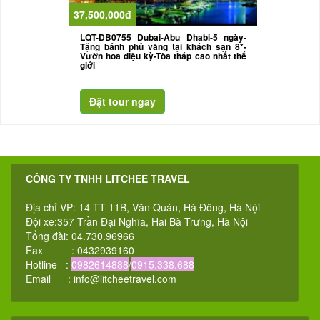
37,500,000đ
LQT-DB0755 Dubai-Abu Dhabi-5 ngày-
Tặng bánh phủ vàng tại khách sạn 8*-
Vườn hoa diệu kỳ-Tòa tháp cao nhất thế
giới
CÔNG TY TNHH LITCHEE TRAVEL
Địa chỉ VP: 14 TT 11B, Văn Quán, Hà Đông, Hà Nội
Đội xe:357 Trần Đại Nghĩa, Hai Bà Trưng, Hà Nội
Tổng đài: 04.730.96966
Fax : 0432939160
Hotline :
0982614888
/
0915.338.688
Email :
info@litcheetravel.com