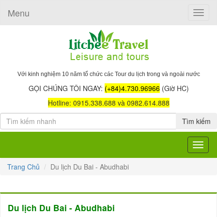
Menu
Toggle
naviga
Với kinh nghiệm 10 năm tổ chức các Tour du lịch trong và ngoài nước
GỌI CHÚNG TÔI NGAY:
(+84)4.730.96966
(Giờ HC)
Hotline: 0915.338.688 và 0982.614.888
Tìm kiếm
Toggle
navigat
Trang Chủ
Du lịch Du Bai - Abudhabi
Du lịch Du Bai - Abudhabi