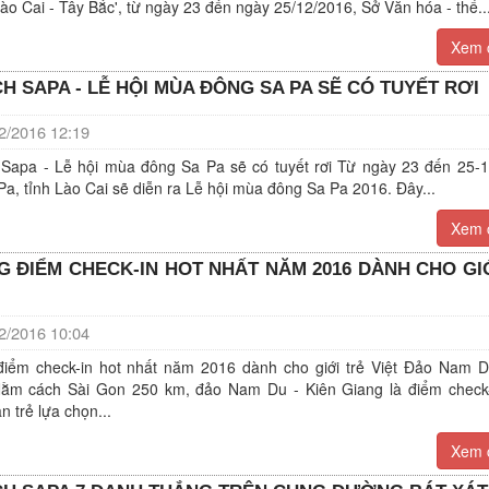
ào Cai - Tây Bắc', từ ngày 23 đến ngày 25/12/2016, Sở Văn hóa - thể..
Xem c
H SAPA - LỄ HỘI MÙA ĐÔNG SA PA SẼ CÓ TUYẾT RƠI
/2016 12:19
Sapa - Lễ hội mùa đông Sa Pa sẽ có tuyết rơi Từ ngày 23 đến 25-12, 
Pa, tỉnh Lào Cai sẽ diễn ra Lễ hội mùa đông Sa Pa 2016. Đây...
Xem c
 ĐIỂM CHECK-IN HOT NHẤT NĂM 2016 DÀNH CHO GI
/2016 10:04
iểm check-in hot nhất năm 2016 dành cho giới trẻ Việt Đảo Nam D
ằm cách Sài Gon 250 km, đảo Nam Du - Kiên Giang là điểm check
n trẻ lựa chọn...
Xem c