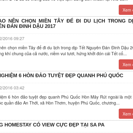
Xem c
AO NÊN CHỌN MIỀN TÂY ĐỂ ĐI DU LỊCH TRONG D
N ĐÁN ĐINH DẬU 2017
/2016 09:27
 nên chọn miền Tây để đi du lịch trong dịp Tết Nguyên Đán Đinh Dậu 
g khí chung của cả nước, niềm vui tươi, hứng khởi đón cái Tết cổ...
Xem c
NGHIỆM 6 HÒN ĐẢO TUYỆT ĐẸP QUANH PHÚ QUỐC
/2016 03:42
hiệm 6 hòn đảo tuyệt đẹp quanh Phú Quốc Hòn Mây Rút ngoài là một
ộc quần đảo An Thới, xã Hòn Thơm, huyện Phú Quốc, chương...
Xem c
 HOMESTAY CÓ VIEW CỰC ĐẸP TẠI SA PA