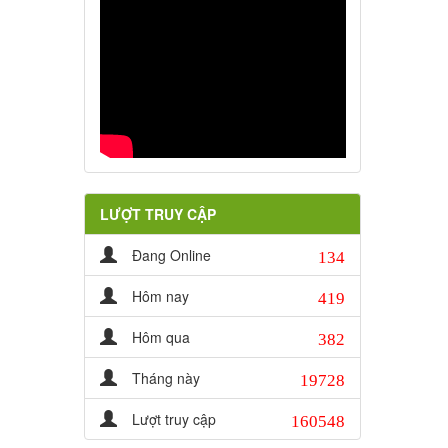
LƯỢT TRUY CẬP
134
Đang Online
419
Hôm nay
382
Hôm qua
19728
Tháng này
160548
Lượt truy cập