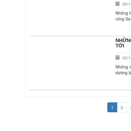
06/12
Những h
rừng Sa 
NHỮNG
TỚI
02/12
Những đ
dương lị
1
2