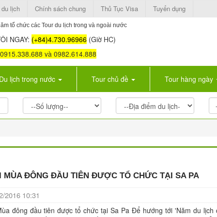
 du lịch
Chính sách chung
Thủ Tục Visa
Tuyển dụng
ăm tổ chức các Tour du lịch trong và ngoài nước
ÔI NGAY:
(+84)4.730.96966
(Giờ HC)
: 0915.338.688 và 0982.614.888
Du lịch trong nước
Tour chủ đề
Tour hàng ngày
I MÙA ĐÔNG ĐẦU TIÊN ĐƯỢC TỔ CHỨC TẠI SA PA
/2016 10:31
Mùa đông đầu tiên được tổ chức tại Sa Pa Để hướng tới 'Năm du lịch 