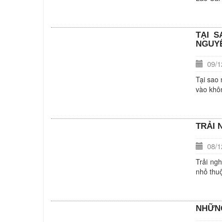
TẠI S
NGUYÊ
09/12
Tại sao
vào khôn
TRẢI 
08/12
Trải ng
nhỏ thu
NHỮNG