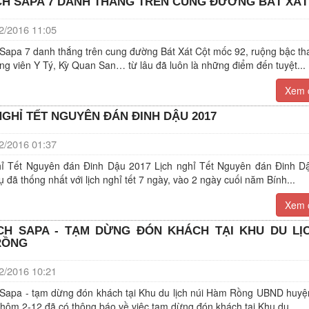
CH SAPA 7 DANH THẮNG TRÊN CUNG ĐƯỜNG BÁT XÁT
/2016 11:05
 Sapa 7 danh thắng trên cung đường Bát Xát Cột mốc 92, ruộng bậc th
ng viên Y Tý, Kỳ Quan San… từ lâu đã luôn là những điểm đến tuyệt...
Xem c
NGHỈ TẾT NGUYÊN ĐÁN ĐINH DẬU 2017
/2016 01:37
hỉ Tết Nguyên đán Đinh Dậu 2017 Lịch nghỉ Tết Nguyên đán Đinh D
ụ đã thống nhất với lịch nghỉ tết 7 ngày, vào 2 ngày cuối năm Bính...
Xem c
CH SAPA - TẠM DỪNG ĐÓN KHÁCH TẠI KHU DU LỊ
RỒNG
/2016 10:21
 Sapa - tạm dừng đón khách tại Khu du lịch núi Hàm Rồng UBND huyệ
hôm 2-12 đã có thông báo về việc tạm dừng đón khách tại Khu du...