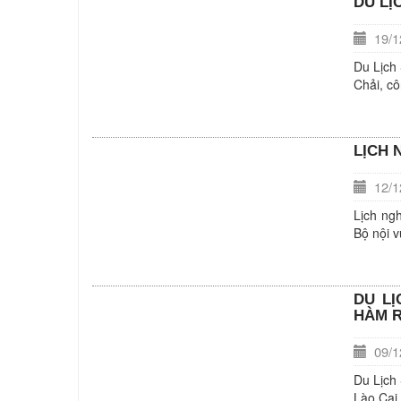
DU LỊ
19/12
Du Lịch
Chải, cô
LỊCH 
12/12
Lịch ng
Bộ nội v
DU LỊ
HÀM 
09/12
Du Lịch
Lào Cai 