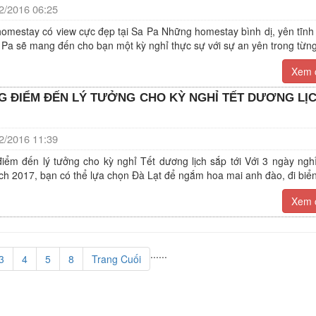
/2016 06:25
omestay có view cực đẹp tại Sa Pa Những homestay bình dị, yên tĩnh 
Pa sẽ mang đến cho bạn một kỳ nghỉ thực sự với sự an yên trong từng 
Xem c
 ĐIỂM ĐẾN LÝ TƯỞNG CHO KỲ NGHỈ TẾT DƯƠNG LỊ
/2016 11:39
iểm đến lý tưởng cho kỳ nghỉ Tết dương lịch sắp tới Với 3 ngày nghỉ
ch 2017, bạn có thể lựa chọn Đà Lạt để ngắm hoa mai anh đào, đi biển
Xem c
...
...
3
4
5
8
Trang Cuối