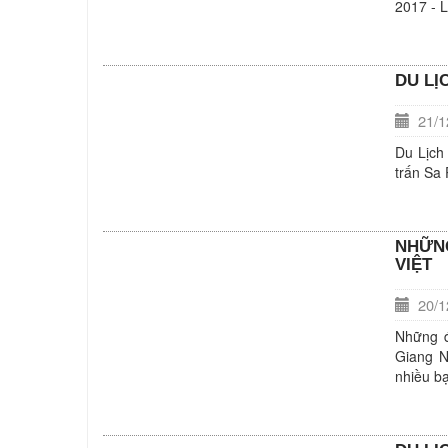
2017 - L
DU LỊC
21/12
Du Lịch 
trấn Sa 
NHỮNG
VIỆT
20/12
Những đ
Giang N
nhiều bạ