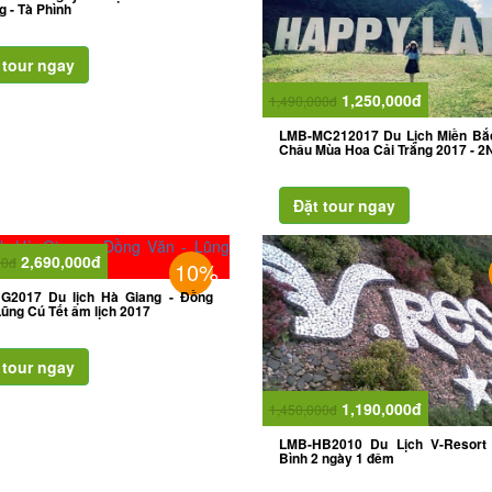
 - Tà Phình
1,250,000đ
1,490,000đ
LMB-MC212017 Du Lịch Miền Bắ
Châu Mùa Hoa Cải Trắng 2017 - 2
2,690,000đ
00đ
10%
G2017 Du lịch Hà Giang - Đồng
Lũng Cú Tết âm lịch 2017
1,190,000đ
1,450,000đ
LMB-HB2010 Du Lịch V-Resort
Bình 2 ngày 1 đêm