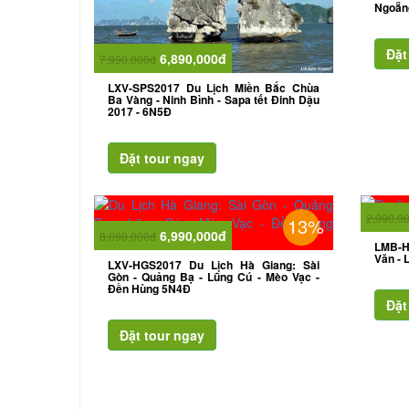
Ngoẵng
6,890,000đ
7,990,000đ
LXV-SPS2017 Du Lịch Miền Bắc Chùa
Ba Vàng - Ninh Bình - Sapa tết Đinh Dậu
2017 - 6N5Đ
2,990,0
13%
6,990,000đ
8,090,000đ
LMB-H
Văn - 
LXV-HGS2017 Du Lịch Hà Giang: Sài
Gòn - Quảng Bạ - Lũng Cú - Mèo Vạc -
Đền Hùng 5N4Đ