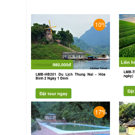
10%
Liên h
980,000đ
1,090,000đ
LMB-T
LMB-HB201 Du Lịch Thung Nai - Hòa
ngày)
Bình 2 Ngày 1 Đêm
17%