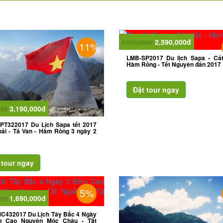
2,590,000đ
2,860,000đ
11%
LMB-SP2017 Du lịch Sapa - Cát
Hàm Rồng - Tết Nguyên đán 2017
3,190,000đ
00đ
PT322017 Du Lịch Sapa tết 2017
ải - Tả Van - Hàm Rồng 3 ngày 2
5%
1,690,000đ
00đ
C432017 Du Lịch Tây Bắc 4 Ngày
 Cao Nguyên Mộc Châu - Tắt