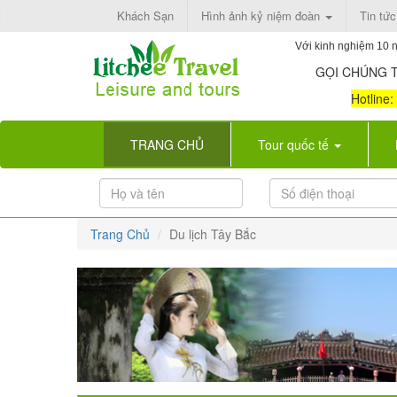
Khách Sạn
Hình ảnh kỷ niệm đoàn
Tin tức
Với kinh nghiệm 10 n
GỌI CHÚNG T
Hotline
(current)
TRANG CHỦ
Tour quốc tế
Trang Chủ
Du lịch Tây Bắc