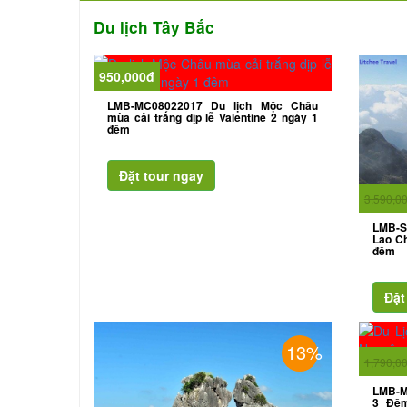
Du lịch Tây Bắc
950,000đ
LMB-MC08022017 Du lịch Mộc Châu
mùa cải trắng dịp lễ Valentine 2 ngày 1
đêm
3,590,0
LMB-S
Lao Ch
đêm
13%
1,790,0
LMB-M
3 Đêm