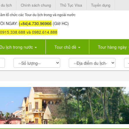
 du lịch
Chính sách chung
Thủ Tục Visa
Tuyển dụng
ăm tổ chức các Tour du lịch trong và ngoài nước
ÔI NGAY:
(+84)4.730.96966
(Giờ HC)
: 0915.338.688 và 0982.614.888
Du lịch trong nước
Tour chủ đề
Tour hàng ngày