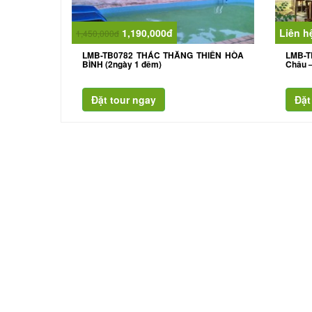
1,190,000đ
Liên h
1,450,000đ
LMB-TB0782 THÁC THĂNG THIÊN HÒA
LMB-T
BÌNH (2ngày 1 đêm)
Châu –