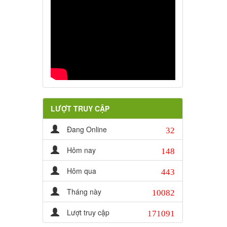
LƯỢT TRUY CẬP
32
Đang Online
148
Hôm nay
443
Hôm qua
10082
Tháng này
171091
Lượt truy cập