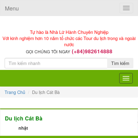
Menu
Toggle
naviga
Tự hào là Nhà Lữ Hành Chuyên Nghiệp
Với kinh nghiệm hơn 10 năm tổ chức các Tour du lịch trong và ngoài
nước
(+84)982614888
GỌI CHÚNG TÔI NGAY
Tìm kiếm
Toggle
navigat
Trang Chủ
Du lịch Cát Bà
Du lịch Cát Bà
nhật