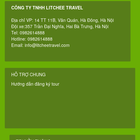
CÔNG TY TNHH LITCHEE TRAVEL
Địa chỉ VP: 14 TT 11B, Văn Quán, Hà Đông, Hà Nội
Đội xe:357 Trần Đại Nghĩa, Hai Bà Trưng, Hà Nội
Tel: 0982614888
Hotline: 0982614888
Email:
info@litcheetravel.com
HỖ TRỢ CHUNG
Hướng dẫn đăng ký tour