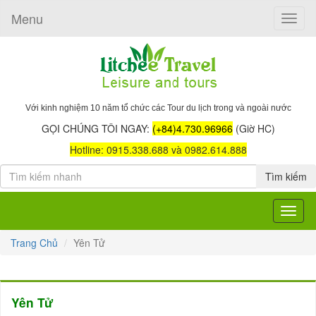
Menu
Toggle
naviga
Với kinh nghiệm 10 năm tổ chức các Tour du lịch trong và ngoài nước
GỌI CHÚNG TÔI NGAY:
(+84)4.730.96966
(Giờ HC)
Hotline: 0915.338.688 và 0982.614.888
Tìm kiếm
Toggle
navigat
Trang Chủ
Yên Tử
Yên Tử