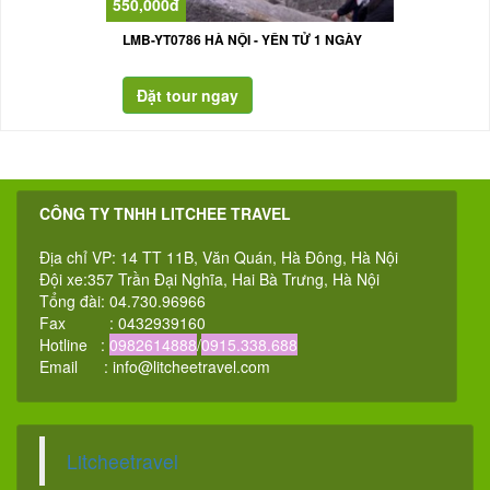
550,000đ
LMB-YT0786 HÀ NỘI - YÊN TỬ 1 NGÀY
CÔNG TY TNHH LITCHEE TRAVEL
Địa chỉ VP: 14 TT 11B, Văn Quán, Hà Đông, Hà Nội
Đội xe:357 Trần Đại Nghĩa, Hai Bà Trưng, Hà Nội
Tổng đài: 04.730.96966
Fax : 0432939160
Hotline :
0982614888
/
0915.338.688
Email :
info@litcheetravel.com
Litcheetravel