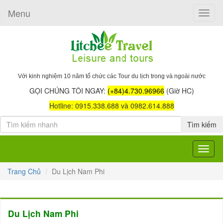
Menu
Toggle
naviga
Với kinh nghiệm 10 năm tổ chức các Tour du lịch trong và ngoài nước
GỌI CHÚNG TÔI NGAY:
(+84)4.730.96966
(Giờ HC)
Hotline: 0915.338.688 và 0982.614.888
Tìm kiếm
Toggle
navigat
Trang Chủ
Du Lịch Nam Phi
Du Lịch Nam Phi