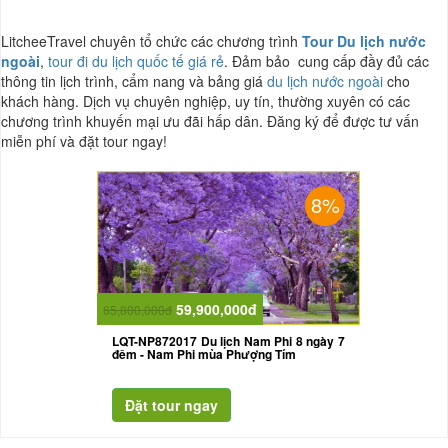
LitcheeTravel chuyên tổ chức các chương trình
Tour Du lịch nước
ngoài
,
tour đi du lịch quốc tế giá rẻ
. Đảm bảo cung cấp đầy đủ các
thông tin lịch trình, cẩm nang và bảng giá
du lịch nước ngoài
cho
khách hàng. Dịch vụ chuyên nghiệp, uy tín, thường xuyên có các
chương trình khuyến mại ưu đãi hấp dân. Đăng ký để được tư vấn
miễn phí và đặt tour ngay!
8%
59,900,000đ
65,800,000đ
LQT-NP872017 Du lịch Nam Phi 8 ngày 7
đêm - Nam Phi mùa Phượng Tím