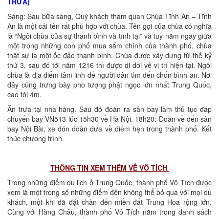
TRƯA)
Sáng: Sau bữa sáng, Quý khách tham quan Chùa Tĩnh An – Tĩnh
An là một cái tên rất phù hợp với chùa. Tên gọi của chùa có nghĩa
là “Ngôi chùa của sự thanh bình và tĩnh tại” và tuy nằm ngay giữa
một trong những con phố mua sắm chính của thành phố, chùa
thật sự là một ốc đảo thanh bình. Chùa được xây dựng từ thế kỷ
thứ 3, sau đó tới năm 1216 thì được di dời về vị trí hiện tại. Ngôi
chùa là địa điểm tâm linh để người dân tìm đến chốn bình an. Nơi
đây cũng trưng bày pho tượng phật ngọc lớn nhất Trung Quốc,
cao tới 4m.
Ăn trưa tại nhà hàng. Sau đó đoàn ra sân bay làm thủ tục đáp
chuyến bay VN513 lúc 15h30 về Hà Nội. 18h20: Đoàn về đến sân
bay Nội Bài, xe đón đoàn đưa về điểm hẹn trong thành phố. Kết
thúc chương trình.
THÔNG TIN XEM THÊM VỀ VÔ TÍCH
Trong những điểm du lịch ở Trung Quốc, thành phố Vô Tích được
xem là một trong số những điểm đến không thể bỏ qua với mọi du
khách, một khi đã đặt chân đến miền đất Trung Hoa rộng lớn.
Cùng với Hàng Châu, thành phố Vô Tích nằm trong danh sách