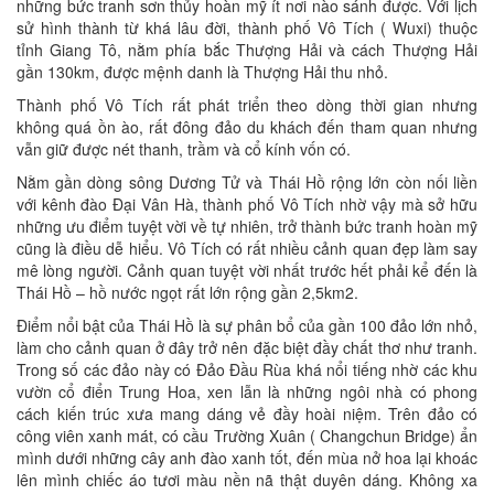
những bức tranh sơn thủy hoàn mỹ ít nơi nào sánh được. Với lịch
sử hình thành từ khá lâu đời, thành phố Vô Tích ( Wuxi) thuộc
tỉnh Giang Tô, nằm phía bắc Thượng Hải và cách Thượng Hải
gần 130km, được mệnh danh là Thượng Hải thu nhỏ.
Thành phố Vô Tích rất phát triển theo dòng thời gian nhưng
không quá ồn ào, rất đông đảo du khách đến tham quan nhưng
vẫn giữ được nét thanh, trầm và cổ kính vốn có.
Nằm gần dòng sông Dương Tử và Thái Hồ rộng lớn còn nối liền
với kênh đào Đại Vân Hà, thành phố Vô Tích nhờ vậy mà sở hữu
những ưu điểm tuyệt vời về tự nhiên, trở thành bức tranh hoàn mỹ
cũng là điều dễ hiểu. Vô Tích có rất nhiều cảnh quan đẹp làm say
mê lòng người. Cảnh quan tuyệt vời nhất trước hết phải kể đến là
Thái Hồ – hồ nước ngọt rất lớn rộng gần 2,5km2.
Điểm nổi bật của Thái Hồ là sự phân bổ của gần 100 đảo lớn nhỏ,
làm cho cảnh quan ở đây trở nên đặc biệt đầy chất thơ như tranh.
Trong số các đảo này có Đảo Đầu Rùa khá nổi tiếng nhờ các khu
vườn cổ điển Trung Hoa, xen lẫn là những ngôi nhà có phong
cách kiến trúc xưa mang dáng vẻ đầy hoài niệm. Trên đảo có
công viên xanh mát, có cầu Trường Xuân ( Changchun Bridge) ẩn
mình dưới những cây anh đào xanh tốt, đến mùa nở hoa lại khoác
lên mình chiếc áo tươi màu nền nã thật duyên dáng. Không xa