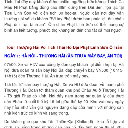
Tích. Tại đây quý khách được chiêm ngưỡng bức tượng Thích Ca
Mâu Ni Phật bằng đồng cao 88m đứng trên Đài Sen, tọa lạc tại
Tiểu Linh Sơn với diện tích 30 hec-ta. Người dân nơi đây vẫn
thường nói với du khách "Sờ tay Phật được ban phúc lợi, ôm chân
Phật ôm trọn bình an". Ôm chân Phật Linh Sơn có thể mang sự
bình an kiết tường, phuớc thọ khang an đến cho tất cả mọi người.
Tour Thượng Hải Vô Tich Thái Hồ Đại Phật Linh Sơn Ô Trấn
NGÀY 1: HÀ NỘI - THƯỢNG HẢI (ĂN TRƯA MÁY BAY, ĂN TỐI)
07h00: Xe và HDV của công ty đón quý khách tại điểm hẹn tại Hà
Nội đưa đoàn ra sân bay Nội Bài đáp chuyến bay VN530 (10h15-
14h15) đến Thượng Hải. Ăn trưa trên máy bay.
14h15: Tới sân bay thượng Hải, Xe và HD đưa đoàn về thành phố
Thượng Hải. Đoàn tới thăm quan khu phố Châu Âu ở Thượng Hải
- Tô giới Pháp cổ kính. Nơi đây nằm trong sự quản lý của thực
dân Pháp từ cuối thế kỷ 19 tới giữa thế kỷ 20. Khu vực này ngày
nay hầu như vẫn giữ nguyên dáng dấp của mình với những căn
nhà kiến trúc cổ kính và sang trọng.
Du khách ghé qua khu Tân Thiên Địa (Xintiandi) - khu tổ hợp vui
chơi, ăn uống trong những căn nhà cổ đầy tính nghệ thuật. Khu