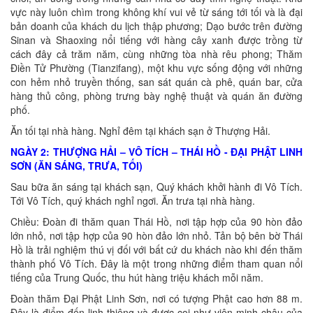
vực này luôn chìm trong không khí vui vẻ từ sáng tới tối và là đại
bản doanh của khách du lịch thập phương; Dạo bước trên đường
Sinan và Shaoxing nổi tiếng với hàng cây xanh được trồng từ
cách đây cả trăm năm, cùng những tòa nhà rêu phong; Thăm
Điền Tử Phường (Tianzifang), một khu vực sống động với những
con hẻm nhỏ truyền thống, san sát quán cà phê, quán bar, cửa
hàng thủ công, phòng trưng bày nghệ thuật và quán ăn đường
phố.
Ăn tối tại nhà hàng. Nghỉ đêm tại khách sạn ở Thượng Hải.
NGÀY 2: THƯỢNG HẢI – VÔ TÍCH – THÁI HỒ - ĐẠI PHẬT LINH
SƠN (ĂN SÁNG, TRƯA, TỐI)
Sau bữa ăn sáng tại khách sạn, Quý khách khởi hành đi Vô Tích.
Tới Vô Tích, quý khách nghỉ ngơi. Ăn trưa tại nhà hàng.
Chiều: Đoàn đi thăm quan Thái Hồ, nơi tập hợp của 90 hòn đảo
lớn nhỏ, nơi tập hợp của 90 hòn đảo lớn nhỏ. Tản bộ bên bờ Thái
Hồ là trải nghiệm thú vị đối với bất cứ du khách nào khi đến thăm
thành phố Vô Tích. Đây là một trong những điểm tham quan nổi
tiếng của Trung Quốc, thu hút hàng triệu khách mỗi năm.
Đoàn thăm Đại Phật Linh Sơn, nơi có tượng Phật cao hơn 88 m.
Đây là điểm đến linh thiêng và được coi như viên minh châu của