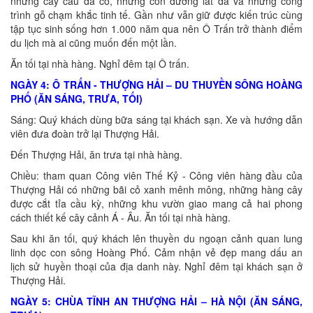
những cây cầu đá cổ, những con đường lát đá và những công
trình gỗ chạm khắc tinh tế. Gần như vẫn giữ được kiến trúc cùng
tập tục sinh sống hơn 1.000 năm qua nên Ô Trấn trở thành điểm
du lịch mà ai cũng muốn đến một lần.
Ăn tối tại nhà hàng. Nghỉ đêm tại Ô trấn.
NGÀY 4: Ô TRẤN - THƯỢNG HẢI – DU THUYỀN SÔNG HOÀNG
PHỐ (ĂN SÁNG, TRƯA, TỐI)
Sáng: Quý khách dùng bữa sáng tại khách sạn. Xe và hướng dẫn
viên đưa đoàn trở lại Thượng Hải.
Đến Thượng Hải, ăn trưa tại nhà hàng.
Chiều: tham quan Công viên Thế Kỷ - Công viên hàng đầu của
Thượng Hải có những bãi cỏ xanh mênh mông, những hàng cây
được cắt tỉa cầu kỳ, những khu vườn giao mang cả hai phong
cách thiết kế cây cảnh Á - Âu. Ăn tối tại nhà hàng.
Sau khi ăn tối, quý khách lên thuyền du ngoạn cảnh quan lung
linh dọc con sông Hoàng Phố. Cảm nhận vẻ đẹp mang dấu an
lịch sử huyền thoại của địa danh này. Nghỉ đêm tại khách sạn ở
Thượng Hải.
NGÀY 5: CHÙA TĨNH AN THƯỢNG HẢI – HÀ NỘI (ĂN SÁNG,