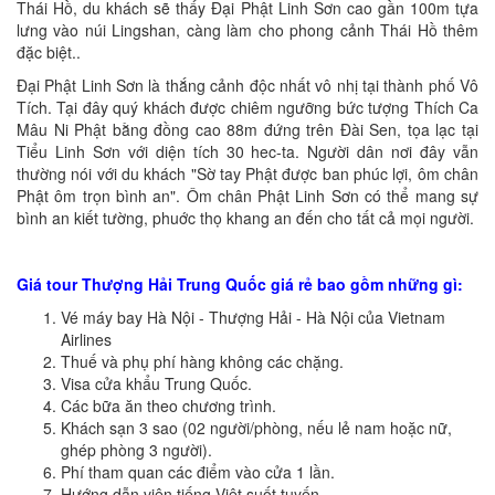
Thái Hồ, du khách sẽ thấy Đại Phật Linh Sơn cao gần 100m tựa
lưng vào núi Lingshan, càng làm cho phong cảnh Thái Hồ thêm
đặc biệt..
Đại Phật Linh Sơn là thắng cảnh độc nhất vô nhị tại thành phố Vô
Tích. Tại đây quý khách được chiêm ngưỡng bức tượng Thích Ca
Mâu Ni Phật bằng đồng cao 88m đứng trên Đài Sen, tọa lạc tại
Tiểu Linh Sơn với diện tích 30 hec-ta. Người dân nơi đây vẫn
thường nói với du khách "Sờ tay Phật được ban phúc lợi, ôm chân
Phật ôm trọn bình an". Ôm chân Phật Linh Sơn có thể mang sự
bình an kiết tường, phuớc thọ khang an đến cho tất cả mọi người.
Giá tour Thượng Hải Trung Quốc giá rẻ bao gồm những gì:
Vé máy bay Hà Nội - Thượng Hải - Hà Nội của Vietnam
Airlines
Thuế và phụ phí hàng không các chặng.
Visa cửa khẩu Trung Quốc.
Các bữa ăn theo chương trình.
Khách sạn 3 sao (02 người/phòng, nếu lẻ nam hoặc nữ,
ghép phòng 3 người).
Phí tham quan các điểm vào cửa 1 lần.
Hướng dẫn viên tiếng Việt suốt tuyến.