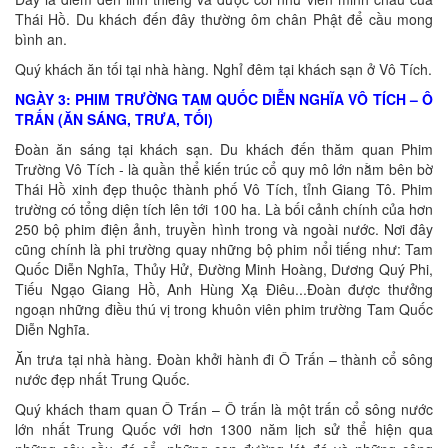
Thái Hồ. Du khách đến đây thường ôm chân Phật để cầu mong
bình an.
Quý khách ăn tối tại nhà hàng. Nghỉ đêm tại khách sạn ở Vô Tích.
NGÀY 3: PHIM TRƯỜNG TAM QUỐC DIỄN NGHĨA VÔ TÍCH – Ô
TRẤN (ĂN SÁNG, TRƯA, TỐI)
Đoàn ăn sáng tại khách sạn. Du khách đến thăm quan Phim
Trường Vô Tích - là quần thể kiến trúc cổ quy mô lớn nằm bên bờ
Thái Hồ xinh đẹp thuộc thành phố Vô Tích, tỉnh Giang Tô. Phim
trường có tổng diện tích lên tới 100 ha. Là bối cảnh chính của hơn
250 bộ phim điện ảnh, truyền hình trong và ngoài nước. Nơi đây
cũng chính là phi trường quay những bộ phim nổi tiếng như: Tam
Quốc Diễn Nghĩa, Thủy Hử, Đường Minh Hoàng, Dương Quý Phi,
Tiếu Ngạo Giang Hồ, Anh Hùng Xạ Điêu...Đoàn được thưởng
ngoạn những điều thú vị trong khuôn viên phim trường Tam Quốc
Diễn Nghĩa.
Ăn trưa tại nhà hàng. Đoàn khởi hành đi Ô Trấn – thành cổ sông
nước đẹp nhất Trung Quốc.
Quý khách tham quan Ô Trấn – Ô trấn là một trấn cổ sông nước
lớn nhất Trung Quốc với hơn 1300 năm lịch sử thể hiện qua