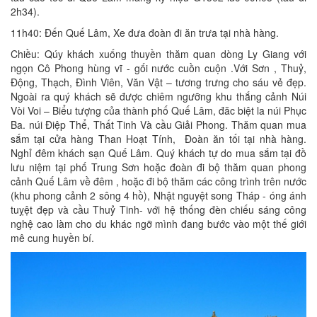
2h34).
11h40: Đến Quế Lâm, Xe đưa đoàn đi ăn trưa tại nhà hàng.
Chiều: Qúy khách xuống thuyền thăm quan dòng Ly Giang với
ngọn Cô Phong hùng vĩ - gối nước cuồn cuộn .Với Sơn , Thuỷ,
Động, Thạch, Đình Viên, Văn Vật – tương trưng cho sáu vẻ đẹp.
Ngoài ra quý khách sẽ được chiêm ngưỡng khu thắng cảnh Núi
Vòi Voi – Biểu tượng của thành phố Quế Lâm, đăc biệt la núi Phục
Ba. núi Điệp Thể, Thất Tinh Và cầu Giải Phong. Thăm quan mua
sắm tại cửa hàng Than Hoạt Tính, Đoàn ăn tối tại nhà hàng.
Nghỉ đêm khách sạn Quế Lâm. Quý khách tự do mua sắm tại đồ
lưu niệm tại phố Trung Sơn hoặc đoàn đi bộ thăm quan phong
cảnh Quế Lâm về đêm , hoặc đi bộ thăm các công trình trên nước
(khu phong cảnh 2 sông 4 hồ), Nhật nguyệt song Tháp - óng ánh
tuỵệt đẹp và cầu Thuỷ Tinh- với hệ thống đèn chiếu sáng công
nghệ cao làm cho du khác ngỡ mình đang bước vào một thế giới
mê cung huyền bí.