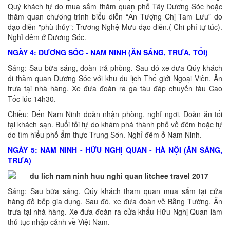
Quý khách tự do mua sắm thăm quan phố Tây Dương Sóc hoặc
thăm quan chương trình biểu diễn “Ấn Tượng Chị Tam Lưu” do
đạo diễn "phù thủy”: Trương Nghệ Mưu đạo diễn.( Chi phí tự túc).
Nghỉ đêm ở Dương Sóc.
NGÀY 4: DƯƠNG SÓC - NAM NINH (ĂN SÁNG, TRƯA, TỐI)
Sáng: Sau bữa sáng, đoàn trả phòng. Sau đó xe đưa Qúy khách
đi thăm quan Dương Sóc với khu du lịch Thế giới Ngoại Viên. Ăn
trưa tại nhà hàng. Xe đưa đoàn ra ga tàu đáp chuyến tàu Cao
Tốc lúc 14h30.
Chiều: Đến Nam Ninh đoàn nhận phòng, nghỉ ngơi. Đoàn ăn tối
tại khách sạn. Buổi tối tự do khám phá thành phố về đêm hoặc tự
do tìm hiểu phố ẩm thực Trung Sơn. Nghỉ đêm ở Nam Ninh.
NGÀY 5: NAM NINH - HỮU NGHỊ QUAN - HÀ NỘI (ĂN SÁNG,
TRƯA)
Sáng: Sau bữa sáng, Qúy khách tham quan mua sắm tại cửa
hàng đồ bếp gia dụng. Sau đó, xe đưa đoàn về Bằng Tường. Ăn
trưa tại nhà hàng. Xe đưa đoàn ra cửa khẩu Hữu Nghị Quan làm
thủ tục nhập cảnh về Việt Nam.