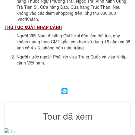
hàng Thuốc Ngự Phương Trai, Ngọc Trai Vĩnh Minh Cung,
Trà Tiến Sĩ, Cửa hàng Dao, Cửa hàng Trúc Than. Nếu
không vào các điểm shopping trên, phụ thu 630.000
vnđ/Khách.
THỦ TỤC XUẤT NHẬP CẢNH
Người Việt Nam đi bằng CMT: khi đến làm thủ tục, quý
khách mang theo CMT gốc, còn hạn sử dụng 15 năm và 05
ảnh cỡ 4 x 6, phông nền màu trắng
Người nước ngoài: Phải xin visa Trung Quốc và visa Nhập
cảnh Việt nam.
Tour đã xem