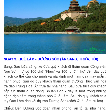
NGÀY 3: QUẾ LÂM - DƯƠNG SÓC (ĂN SÁNG, TRƯA, TỐI)
Sáng: Sau bữa sáng, xe đưa quý khách đi thăm quan Công viên
Ngu Sơn, nơi có 100 chữ “Phúc” và 100 chữ “Thọ” đến đây quý
khách có thể cầu cho mình và gia đình một năm đầy may mắn ,
hạnh phúc. Sau đó quý khách thăm quan thưởng Thức văn hóa
trà đạo Trung Hoa. Ăn trưa tại nhà hàng. Sau bữa trưa quý khách
tiếp tục thăm quan động Chuẩn Sơn - đây là một trong những
động đẹp nằm trong thành phố Quế Lâm. Sau đó quý khách chia
tay Quế Lâm đến với thị trấn Dương Sóc (cách Quế Lâm 70 km)
Chiều: Đến Dương Sóc đoàn nhận phòng, ăn tối tại nhà hàng.