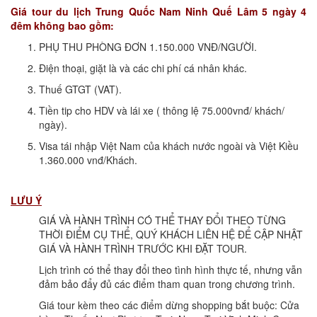
Giá tour du lịch Trung Quốc Nam Ninh Quế Lâm 5 ngày 4
đêm không bao gồm:
PHỤ THU PHÒNG ĐƠN 1.150.000 VNĐ/NGƯỜI.
Điện thoại, giặt là và các chi phí cá nhân khác.
Thuế GTGT (VAT).
Tiền tip cho HDV và lái xe ( thông lệ 75.000vnđ/ khách/
ngày).
Visa tái nhập Việt Nam của khách nước ngoài và Việt Kiều
1.360.000 vnđ/Khách.
LƯU Ý
GIÁ VÀ HÀNH TRÌNH CÓ THỂ THAY ĐỔI THEO TỪNG
THỜI ĐIỂM CỤ THỂ, QUÝ KHÁCH LIÊN HỆ ĐỂ CẬP NHẬT
GIÁ VÀ HÀNH TRÌNH TRƯỚC KHI ĐẶT TOUR.
Lịch trình có thể thay đổi theo tình hình thực tế, nhưng vẫn
đảm bảo đẩy đủ các điểm tham quan trong chương trình.
Giá tour kèm theo các điểm dừng shopping bắt buộc: Cửa