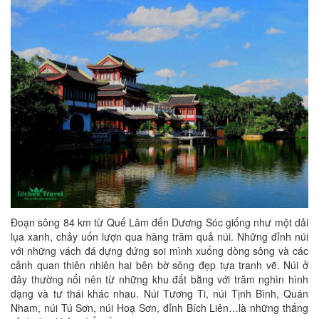
Đoạn sông 84 km từ Quế Lâm đến Dương Sóc giống như một dải
lụa xanh, chảy uốn lượn qua hàng trăm quả núi. Những đỉnh núi
với những vách đá dựng đứng soi mình xuống dòng sông và các
cảnh quan thiên nhiên hai bên bờ sông đẹp tựa tranh vẽ. Núi ở
đây thường nổi nên từ những khu đất bằng với trăm nghìn hình
dạng và tư thái khác nhau. Núi Tương Ti, núi Tịnh Bình, Quán
Nham, núi Tú Sơn, núi Hoạ Sơn, đỉnh Bích Liên…là những thắng