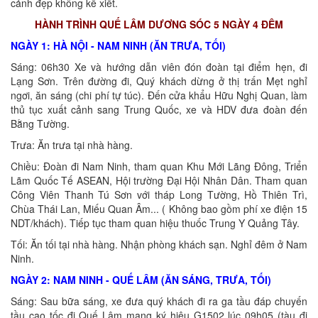
cảnh đẹp không kể xiết.
HÀNH TRÌNH QUẾ LÂM DƯƠNG SÓC 5 NGÀY 4 ĐÊM
NGÀY 1: HÀ NỘI - NAM NINH (ĂN TRƯA, TỐI)
Sáng: 06h30 Xe và hướng dẫn viên đón đoàn tại điểm hẹn, đi
Lạng Sơn. Trên đường đi, Quý khách dừng ở thị trấn Mẹt nghỉ
ngơi, ăn sáng (chi phí tự túc). Đến cửa khẩu Hữu Nghị Quan, làm
thủ tục xuất cảnh sang Trung Quốc, xe và HDV đưa đoàn đến
Bằng Tường.
Trưa: Ăn trưa tại nhà hàng.
Chiều: Đoàn đi Nam Ninh, tham quan Khu Mới Lãng Đông, Triển
Lãm Quốc Tế ASEAN, Hội trường Đại Hội Nhân Dân. Tham quan
Công Viên Thanh Tú Sơn với tháp Long Tường, Hồ Thiên Trì,
Chùa Thái Lan, Miếu Quan Âm... ( Không bao gồm phí xe điện 15
NDT/khách). Tiếp tục tham quan hiệu thuốc Trung Y Quảng Tây.
Tối: Ăn tối tại nhà hàng. Nhận phòng khách sạn. Nghỉ đêm ở Nam
Ninh.
NGÀY 2: NAM NINH - QUẾ LÂM (ĂN SÁNG, TRƯA, TỐI)
Sáng: Sau bữa sáng, xe đưa quý khách đi ra ga tầu đáp chuyến
tầu cao tốc đi Quế Lâm mang ký hiệu G1502 lúc 09h05 (tàu đi