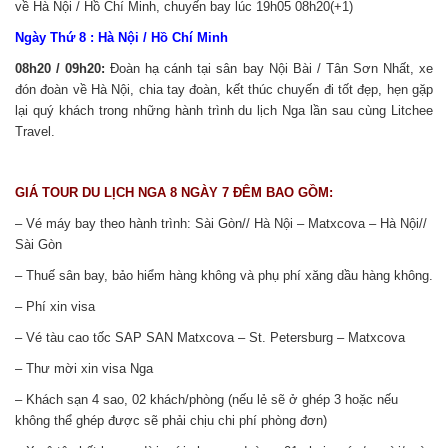
về Hà Nội / Hồ Chí Minh, chuyến bay lúc 19h05 08h20(+1)
Ngày Thứ 8 : Hà Nội / Hồ Chí Minh
08h20 / 09h20:
Đoàn hạ cánh tại sân bay Nội Bài / Tân Sơn Nhất, xe
đón đoàn về Hà Nội, chia tay đoàn, kết thúc chuyến đi tốt đẹp, hẹn gặp
lại quý khách trong những hành trình du lịch Nga lần sau cùng Litchee
Travel.
GIÁ TOUR DU LỊCH NGA 8 NGÀY 7 ĐÊM BAO GỒM:
– Vé máy bay theo hành trình: Sài Gòn// Hà Nội – Matxcova – Hà Nội//
Sài Gòn
– Thuế sân bay, bảo hiểm hàng không và phụ phí xăng dầu hàng không.
– Phí xin visa
– Vé tàu cao tốc SAP SAN Matxcova – St. Petersburg – Matxcova
– Thư mời xin visa Nga
– Khách sạn 4 sao, 02 khách/phòng (nếu lẻ sẽ ở ghép 3 hoặc nếu
không thể ghép được sẽ phải chịu chi phí phòng đơn)