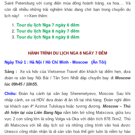
Saint Petersburg với cung điện mùa đông hoành tráng, xa hoa.... Và
còn rất nhiều những trải nghiệm khác đang chờ bạn trong chuyến du
lịch này!
>>Xem thêm:
Tour du lịch Nga 7 ngày 6 đêm
Tour du lịch Nga 8 ngày 7 đêm
Tour du lịch Nga 9 ngày 8 đêm
HÀNH TRÌNH DU LỊCH NGA 8 NGÀY 7 ĐÊM
Ngày Thứ 1 : Hà Nội / Hồ Chí Minh - Moscow (Ăn Tối)
Sáng :
Xe và hdv của Vietsense Travel đón khách tại điểm hẹn, đưa
đoàn ra sân bay Nội Bài / Tân Sơn Nhất đáp chuyến bay đi
Moscow
lúc 09h45 / 10h55.
Chiều:
Đoàn hạ cánh tại sân bay Sheremetyevo, Moscow. Sau khi
nhập cảnh, xe và HDV đưa đoàn đi ăn tối tại nhà hàng. Đoàn nghỉ đêm
tại khách sạn 4* Azimut Tulskaya hoặc tương đương.
Moscow – Thủ
đô hiện tại của Liên Bang Nga
nằm bên bờ sông Matxcova, giữa lưu
vực 2 con sông lớn là sông Volga và Oka với diện tích 878.7km2. Thủ
đô Matxcova với bề dày lịch sử và những công trình văn hoá được
Unesco công nhân nhận là di sản văn hoá thế giới luôn là niềm tự hào