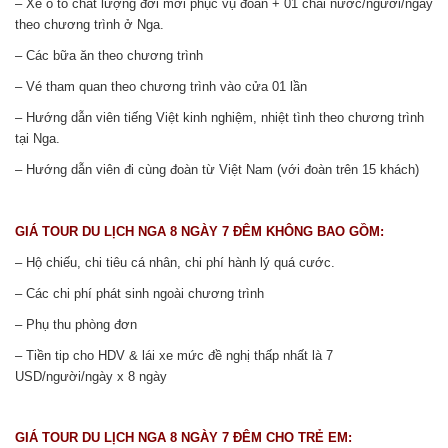
– Xe ô tô chất lượng đời mới phục vụ đoàn + 01 chai nước/người/ngày
theo chương trình ở Nga.
– Các bữa ăn theo chương trình
– Vé tham quan theo chương trình vào cửa 01 lần
– Hướng dẫn viên tiếng Việt kinh nghiệm, nhiệt tình theo chương trình
tại Nga.
– Hướng dẫn viên đi cùng đoàn từ Việt Nam (với đoàn trên 15 khách)
GIÁ TOUR DU LỊCH NGA 8 NGÀY 7 ĐÊM KHÔNG BAO GỒM:
– Hộ chiếu, chi tiêu cá nhân, chi phí hành lý quá cước.
– Các chi phí phát sinh ngoài chương trình
– Phụ thu phòng đơn
– Tiền tip cho HDV & lái xe mức đề nghị thấp nhất là 7
USD/người/ngày x 8 ngày
GIÁ TOUR DU LỊCH NGA 8 NGÀY 7 ĐÊM CHO TRẺ EM: