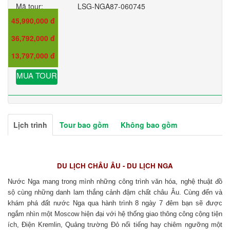
Mã tour:
LSG-NGA87-060745
45,990,000 đ
Giá:
36,792,000 đ
Giá trẻ em:
13,797,000 đ
Giá em bé:
MUA TOUR
Lịch trình
Tour bao gồm
Không bao gồm
DU LỊCH CHÂU ÂU - DU LỊCH NGA
Nước Nga mang trong mình những công trình văn hóa, nghệ thuật đồ
sộ cùng những danh lam thắng cảnh đậm chất châu Âu. Cùng đến và
khám phá đất nước Nga qua hành trình 8 ngày 7 đêm bạn sẽ được
ngắm nhìn một Moscow hiện đại với hệ thống giao thông công cộng tiện
ích, Điện Kremlin, Quảng trường Đỏ nổi tiếng hay chiêm ngưỡng một