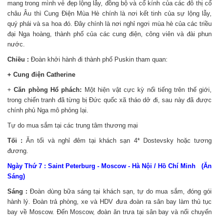
mang trong mình vẻ đẹp lộng lẫy, đồng bộ và cổ kính của các đô thị cổ
châu Âu thì Cung Điện Mùa Hè chính là nơi kết tinh của sự lộng lẫy,
quý phái và sa hoa đó. Đây chính là nơi nghỉ ngơi mùa hè của các triều
đại Nga hoàng, thành phố của các cung điện, công viên và đài phun
nước.
Chiều :
Đoàn khởi hành đi thành phố Puskin tham quan:
+
Cung điện Catherine
+
Căn phòng Hổ phách:
Một hiện vật cực kỳ nổi tiếng trên thế giới,
trong chiến tranh đã từng bị Đức quốc xã tháo dở đi, sau này đã được
chính phủ Nga mô phỏng lại.
Tự do mua sắm tại các trung tâm thương mại
Tối :
Ăn tối và nghỉ đêm tại khách sạn 4* Dostevsky hoặc tương
đương.
Ngày Thứ 7 : Saint Peterburg - Moscow - Hà Nội / Hồ Chí Minh (Ăn
Sáng)
Sáng :
Đoàn dùng bữa sáng tại khách sạn, tự do mua sắm, đóng gói
hành lý.
Đoàn trả phòng, xe và HDV đưa đoàn ra sân bay làm thủ tục
bay về Moscow.
Đến Moscow, đoàn ăn trưa tại sân bay và nối chuyến