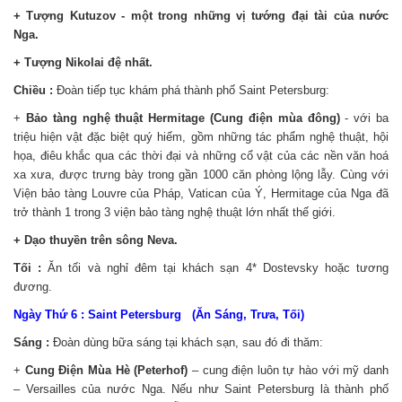
+ Tượng Kutuzov - một trong những vị tướng đại tài của nước
Nga.
+ Tượng Nikolai đệ nhất.
Chiều :
Đoàn tiếp tục khám phá thành phố Saint Petersburg:
+
Bảo tàng nghệ thuật Hermitage (Cung điện mùa đông)
- với ba
triệu hiện vật đặc biệt quý hiếm, gồm những tác phẩm nghệ thuật, hội
họa, điêu khắc qua các thời đại và những cổ vật của các nền văn hoá
xa xưa, được trưng bày trong gần 1000 căn phòng lộng lẫy. Cùng với
Viện bảo tàng Louvre của Pháp, Vatican của Ý, Hermitage của Nga đã
trở thành 1 trong 3 viện bảo tàng nghệ thuật lớn nhất thế giới.
+ Dạo thuyền trên sông Neva.
Tối :
Ăn tối và nghỉ đêm tại khách sạn 4* Dostevsky hoặc tương
đương.
Ngày Thứ 6 : Saint Petersburg (Ăn Sáng, Trưa, Tối)
Sáng :
Đoàn dùng bữa sáng tại khách sạn, sau đó đi thăm:
+
Cung Điện Mùa Hè (Peterhof)
– cung điện luôn tự hào với mỹ danh
– Versailles của nước Nga. Nếu như Saint Petersburg là thành phố