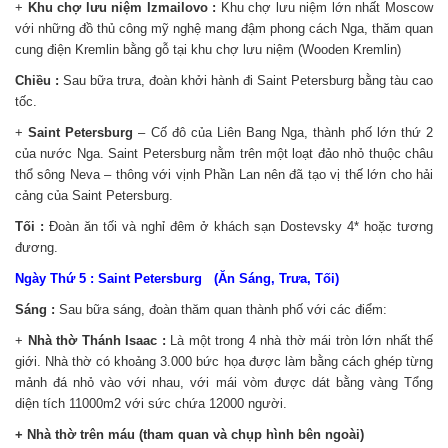
+
Khu chợ lưu niệm Izmailovo :
Khu chợ lưu niệm lớn nhất Moscow
với những đồ thủ công mỹ nghệ mang đậm phong cách Nga, thăm quan
cung điện Kremlin bằng gỗ tại khu chợ lưu niệm (Wooden Kremlin)
Chiều :
Sau bữa trưa, đoàn khởi hành đi Saint Petersburg bằng tàu cao
tốc.
+
Saint Petersburg
– Cố đô của Liên Bang Nga, thành phố lớn thứ 2
của nước Nga. Saint Petersburg nằm trên một loạt đảo nhỏ thuộc châu
thổ sông Neva – thông với vịnh Phần Lan nên đã tạo vị thế lớn cho hải
cảng của Saint Petersburg.
Tối :
Đoàn ăn tối và nghỉ đêm ở khách sạn Dostevsky 4* hoặc tương
đương.
Ngày Thứ 5 : Saint Petersburg (Ăn Sáng, Trưa, Tối)
Sáng :
Sau bữa sáng, đoàn thăm quan thành phố với các điểm:
+
Nhà thờ Thánh Isaac :
Là một trong 4 nhà thờ mái tròn lớn nhất thế
giới. Nhà thờ có khoảng 3.000 bức họa được làm bằng cách ghép từng
mảnh đá nhỏ vào với nhau, với mái vòm được dát bằng vàng Tổng
diện tích 11000m2 với sức chứa 12000 người.
+ Nhà thờ trên máu (tham quan và chụp hình bên ngoài)