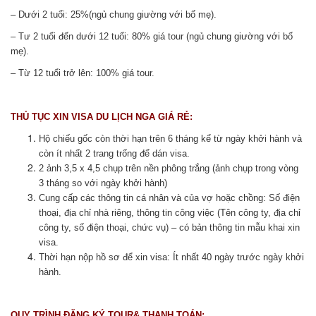
– Dưới 2 tuổi: 25%(ngủ chung giường với bố mẹ).
– Tư 2 tuổi đến dưới 12 tuổi: 80% giá tour (ngủ chung giường với bố
mẹ).
– Từ 12 tuổi trở lên: 100% giá tour.
THỦ TỤC XIN VISA DU LỊCH NGA GIÁ RẺ:
Hộ chiếu gốc còn thời hạn trên 6 tháng kể từ ngày khởi hành và
còn ít nhất 2 trang trống để dán visa.
2 ảnh 3,5 x 4,5 chụp trên nền phông trắng (ảnh chụp trong vòng
3 tháng so với ngày khởi hành)
Cung cấp các thông tin cá nhân và của vợ hoặc chồng: Số điện
thoại, địa chỉ nhà riêng, thông tin công việc (Tên công ty, địa chỉ
công ty, số điện thoại, chức vụ) – có bản thông tin mẫu khai xin
visa.
Thời hạn nộp hồ sơ để xin visa: Ít nhất 40 ngày trước ngày khởi
hành.
QUY TRÌNH ĐĂNG KÝ TOUR& THANH TOÁN: