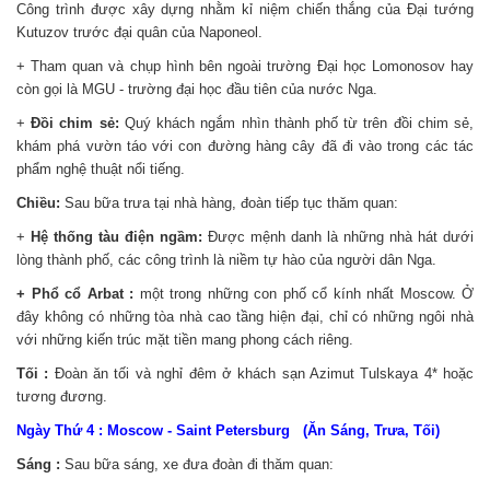
Công trình được xây dựng nhằm kỉ niệm chiến thắng của Đại tướng
Kutuzov trước đại quân của Naponeol.
+ Tham quan và chụp hình bên ngoài trường Đại học Lomonosov hay
còn gọi là MGU - trường đại học đầu tiên của nước Nga.
+
Đồi chim sẻ:
Quý khách ngắm nhìn thành phố từ trên đồi chim sẻ,
khám phá vườn táo với con đường hàng cây đã đi vào trong các tác
phẩm nghệ thuật nổi tiếng.
Chiều:
Sau bữa trưa tại nhà hàng, đoàn tiếp tục thăm quan:
+
Hệ thống tàu điện ngầm:
Được mệnh danh là những nhà hát dưới
lòng thành phố, các công trình là niềm tự hào của người dân Nga.
+ Phổ cổ Arbat :
một trong những con phố cổ kính nhất Moscow. Ở
đây không có những tòa nhà cao tầng hiện đại, chỉ có những ngôi nhà
với những kiến trúc mặt tiền mang phong cách riêng.
Tối :
Đoàn ăn tối và nghỉ đêm ở khách sạn Azimut Tulskaya 4* hoặc
tương đương.
Ngày Thứ 4 : Moscow - Saint Petersburg (Ăn Sáng, Trưa, Tối)
Sáng :
Sau bữa sáng, xe đưa đoàn đi thăm quan: