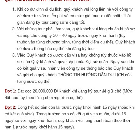
Khi có dự định đi du lịch, quý khách vui lòng liên hệ với công ty
để được tư vấn miễn phí và có mức giá tour ưu đãi nhất. Thời
gian đăng ký tour càng sớm càng tốt.
Với những tour phải làm visa, quý khách vui lòng chuẩn bị hồ sơ
và nộp cho công ty 30 – 40 ngày trước ngày khởi hành (tùy
thuộc vào từng chương trình, từng thời điểm cụ thể). Quý khách
sẽ được thông báo cụ thể khi đăng ký tour.
Việc Quý khách có được cấp visa hay không tùy thuộc vào hồ
sơ của Quý khách và quyết định của Đại sứ quán. Ngay sau khi
có kết quả visa, nhân viên công ty sẽ thông báo cho Quý khách
và gửi cho quý khách THÔNG TIN HƯỚNG DẪN DU LỊCH của
từng nước cụ thể.
Đợt 1:
Đặt cọc 20.000.000 Đ/ khách khi đăng ký tour để giữ chỗ (Mức
đặt cọc tùy theo từng chương trình cụ thể).
Đợt 2:
Đóng hết số tiền còn lại trước ngày khởi hành 15 ngày (hoặc khi
có kết quả visa). Trong trường hợp có kết quả visa muộn, dưới 15
ngày so với ngày khởi hành, quý khách vui lòng thanh toán theo thời
hạn 1 (trước ngày khởi hành 15 ngày).