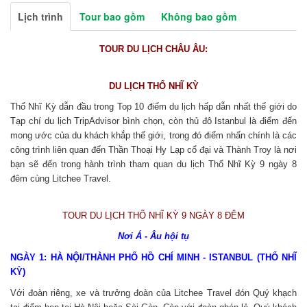
Lịch trình
Tour bao gồm
Không bao gồm
TOUR DU LỊCH CHÂU ÂU:
DU LỊCH THỔ NHĨ KỲ
Thổ Nhĩ Kỳ dẫn đầu trong Top 10 điểm du lịch hấp dẫn nhất thế giới do
Tạp chí du lịch TripAdvisor bình chọn, còn thủ đô Istanbul là điểm đến
mong ước của du khách khắp thế giới, trong đó điểm nhấn chính là các
công trình liên quan đến Thần Thoại Hy Lạp cổ đại và Thành Troy là nơi
bạn sẽ đến trong hành trình tham quan du lịch Thổ Nhĩ Kỳ 9 ngày 8
đêm cùng Litchee Travel.
TOUR DU LỊCH THỔ NHĨ KỲ 9 NGÀY 8 ĐÊM
Nơi Á - Âu hội tụ
NGÀY 1: HÀ NỘI/THÀNH PHỐ HỒ CHÍ MINH - ISTANBUL (THỔ NHĨ
KỲ)
Với đoàn riêng, xe và trưởng đoàn của Litchee Travel đón Quý khạch