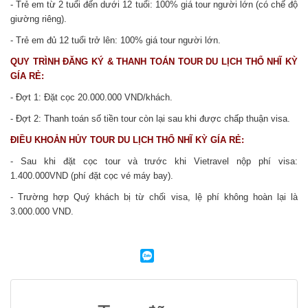
- Trẻ em từ 2 tuổi đến dưới 12 tuổi: 100% giá tour người lớn (có chế độ
giường riêng).
- Trẻ em đủ 12 tuổi trở lên: 100% giá tour người lớn.
QUY TRÌNH ĐĂNG KÝ & THANH TOÁN TOUR DU LỊCH THỔ NHĨ KỲ
GÍA RẺ:
- Đợt 1: Đặt cọc 20.000.000 VND/khách.
- Đợt 2: Thanh toán số tiền tour còn lại sau khi được chấp thuận visa.
ĐIỀU KHOẢN HỦY TOUR DU LỊCH THỔ NHĨ KỲ GÍA RẺ:
- Sau khi đặt cọc tour và trước khi Vietravel nộp phí visa:
1.400.000VND (phí đặt cọc vé máy bay).
- Trường hợp Quý khách bị từ chối visa, lệ phí không hoàn lại là
3.000.000 VND.