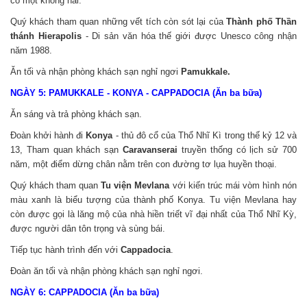
có một không hai.
Quý khách tham quan những vết tích còn sót lại của
Thành phố Thần
thánh Hierapolis
- Di sản văn hóa thế giới được Unesco công nhận
năm 1988.
Ăn tối và nhận phòng khách sạn nghỉ ngơi
Pamukkale.
NGÀY 5: PAMUKKALE - KONYA - CAPPADOCIA (Ăn ba bữa)
Ăn sáng và trả phòng khách sạn.
Đoàn khởi hành đi
Konya
- thủ đô cổ của Thổ Nhĩ Kì trong thế kỷ 12 và
13, Tham quan khách sạn
Caravanserai
truyền thống có lịch sử 700
năm, một điểm dừng chân nằm trên con đường tơ lụa huyền thoại.
Quý khách tham quan
Tu viện Mevlana
với kiến trúc mái vòm hình nón
màu xanh là biểu tượng của thành phố Konya. Tu viện Mevlana hay
còn được gọi là lăng mộ của nhà hiền triết vĩ đại nhất của Thổ Nhĩ Kỳ,
được người dân tôn trọng và sùng bái.
Tiếp tục hành trình đến với
Cappadocia
.
Đoàn ăn tối và nhận phòng khách sạn nghỉ ngơi.
NGÀY 6: CAPPADOCIA (Ăn ba bữa)