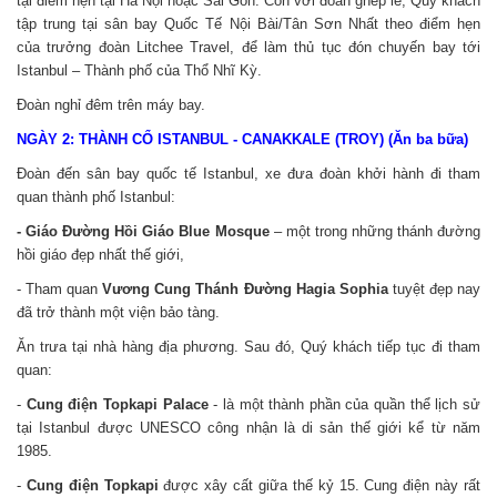
tại điểm hẹn tại Hà Nội hoặc Sài Gòn. Còn với đoàn ghép lẻ,
Quý khách
tập trung tại sân bay Quốc Tế Nội Bài/Tân Sơn Nhất theo điểm hẹn
của trưởng đoàn Litchee Travel, để làm thủ tục đón chuyến bay tới
Istanbul – Thành phố của Thổ Nhĩ Kỳ.
Đoàn nghỉ đêm trên máy bay.
NGÀY 2: THÀNH CỔ ISTANBUL - CANAKKALE (TROY) (Ăn ba bữa)
Đoàn đến sân bay quốc tế Istanbul, xe đưa đoàn khởi hành đi tham
quan thành phố Istanbul:
- Giáo Đường Hồi Giáo Blue Mosque
– một trong những thánh đường
hồi giáo đẹp nhất thế giới,
- Tham quan
Vương Cung Thánh Đường Hagia Sophia
tuyệt đẹp nay
đã trở thành một viện bảo tàng.
Ăn trưa tại nhà hàng địa phương.
Sau đó, Quý khách tiếp tục đi tham
quan:
-
Cung điện Topkapi Palace
- là một thành phần của quần thể lịch sử
tại Istanbul được UNESCO công nhận là di sản thế giới kể từ năm
1985.
-
Cung điện Topkapi
được xây cất giữa thế kỷ 15. Cung điện này rất