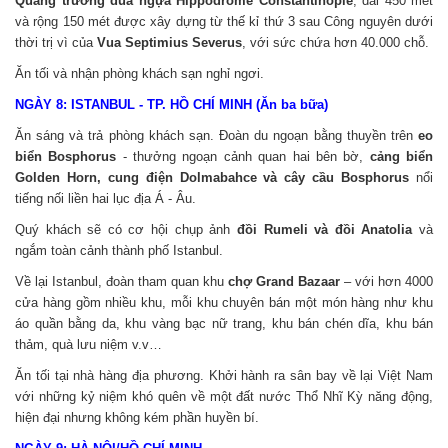
Quảng trường đua ngựa Hippodrome Constantinople
, dài 450 mét
và rộng 150 mét được xây dựng từ thế kỉ thứ 3 sau Công nguyên dưới
thời trị vì của
Vua Septimius Severus
, với sức chứa hơn 40.000 chỗ.
Ăn tối và nhận phòng khách sạn nghỉ ngơi.
NGÀY 8:
ISTANBUL - TP. HỒ CHÍ MINH (Ăn ba bữa)
Ăn sáng và trả phòng khách sạn. Đoàn du ngoạn bằng thuyền trên
eo
biển Bosphorus
- thưởng ngoạn cảnh quan hai bên bờ,
cảng biển
Golden Horn, cung điện Dolmabahce và cây cầu Bosphorus
nổi
tiếng nối liền hai lục địa Á - Âu.
Quý khách sẽ có cơ hội chụp ảnh
đồi Rumeli và đồi Anatolia
và
ngắm toàn cảnh thành phố Istanbul.
Về lại Istanbul, đoàn tham quan khu
chợ Grand Bazaar
– với hơn 4000
cửa hàng gồm nhiều khu, mỗi khu chuyên bán một món hàng như khu
áo quần bằng da, khu vàng bạc nữ trang, khu bán chén dĩa, khu bán
thảm, quà lưu niệm v.v…
Ăn tối tại nhà hàng địa phương. Khởi hành ra sân bay về lại Việt Nam
với những kỷ niệm khó quên về một đất nước Thổ Nhĩ Kỳ năng động,
hiện đại nhưng không kém phần huyền bí.