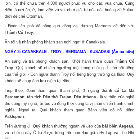
lớn, có thể chứa trên 4,000 người phục vụ cho các vua chúa. Cung
điện là nơi ăn, ở, làm việc và vui chơi giải trí của các hoàng đế Sultan
thời đế chế Ottoman.
- Đoàn lên phà để băng qua dòng đại dương Marmara để đến với
Thành Cổ Troy
.
Ăn tối và nhận phòng khách sạn nghỉ ngơi ở Canakkale.
NGÀY 3: CANAKKALE - TROY - BERGAMA - KUSADASI (Ăn ba bữa)
Ăn sáng và trả phòng khách sạn. Khởi hành tham quan
Thành Cổ
Troy
. Quý khách sẽ chiêm ngưỡng một trong những di sản nổi tiếng
của thế giới - Con ngựa thành Troy nổi tiếng trong trường ca Iliad. Quý
khách sẽ chụp ảnh lưu niệm tại đây.
Tiếp theo, đoàn tham quan thành phố, đi ngang
thành cổ La Mã
Pergamon
,
tàn tích Đền thờ Trajan, Đền Athena
- là vị thần của nghề
thủ công mỹ nghệ, trí tuệ và đồng thời cũng là vị thần chiến tranh chính
nghĩa. Ngoài ra, Quý khách tham quan Bệnh viện cổ nổi tiếng
Asklepion
.
Trên đường đi, Quý khách thưởng ngoạn vẻ đẹp của
bãi biển Aegean
,
với những cây Ô liu được trồng trên hòn đảo giữa Hy Lạp và Thổ Nhĩ