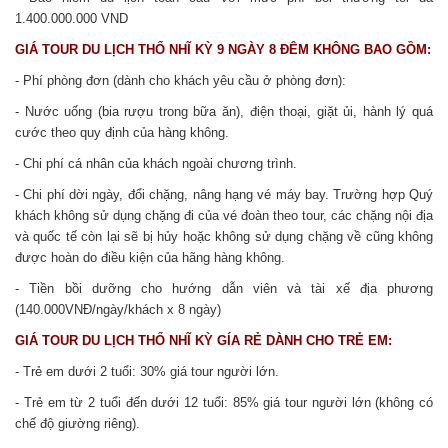
1.400.000.000 VND
GIÁ
TOUR DU LỊCH THỔ NHĨ KỲ 9 NGÀY 8 ĐÊM
KHÔNG BAO GỒM:
- Phí phòng đơn (dành cho khách yêu cầu ở phòng đơn):
- Nước uống (bia rượu trong bữa ăn), điện thoại, giặt ủi, hành lý quá
cước theo quy định của hàng không.
- Chi phí cá nhân của khách ngoài chương trình.
- Chi phí dời ngày, đổi chặng, nâng hạng vé máy bay. Trường hợp Quý
khách không sử dụng chặng đi của vé đoàn theo tour, các chặng nội địa
và quốc tế còn lại sẽ bị hủy hoặc không sử dụng chặng về cũng không
được hoàn do điều kiện của hãng hàng không.
- Tiền bồi dưỡng cho hướng dẫn viên và tài xế địa phương
(140.000VNĐ/ngày/khách x 8 ngày)
GIÁ TOUR DU LỊCH THỔ NHĨ KỲ GÍA RẺ DÀNH CHO TRẺ EM:
- Trẻ em dưới 2 tuổi: 30% giá tour người lớn.
- Trẻ em từ 2 tuổi đến dưới 12 tuổi: 85% giá tour người lớn (không có
chế độ giường riêng).