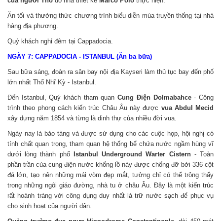
của người Thổ
do nhà thiết kế
Marco Polo
thực hiện.
Ăn tối và thưởng thức chương trình biểu diễn múa truyền thống tại nhà
hàng địa phương.
Quý khách nghỉ đêm tại Cappadocia.
NGÀY 7:
CAPPADOCIA - ISTANBUL (Ăn ba bữa)
Sau bữa sáng, đoàn ra sân bay nội địa Kayseri làm thủ tục bay đến phố
lớn nhất Thổ Nhĩ Kỳ - Istanbul.
Đến Istanbul, Quý khách tham quan
Cung Điện Dolmabahce
- Công
trình theo phong cách kiến trúc Châu Âu này được
vua Abdul Mecid
xây dựng năm 1854 và từng là dinh thự của nhiều đời vua.
Ngày nay là bảo tàng và được sử dụng cho các cuộc họp, hội nghị có
tính chất quan trọng, tham quan hệ thống bể chứa nước ngầm hùng vĩ
dưới lòng thành phố
Istanbul Underground Warter Cistern
- Toàn
phần trần của cung điện nước khổng lồ này được chống đỡ bởi 336 cột
đá lớn, tạo nên những mái vòm đẹp mắt, tưởng chỉ có thể trông thấy
trong những ngôi giáo đường, nhà tu ở châu Âu.
Đây là một kiến trúc
rất hoành tráng với công dụng duy nhất là trữ nước sạch để phục vụ
cho sinh hoạt của người dân.