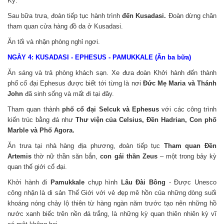
Kỳ.
Sau bữa trưa, đoàn tiếp tục hành trình
đến Kusadasi.
Đoàn dừng chân
tham quan cửa hàng đồ da ở Kusadasi.
Ăn tối và nhận phòng nghỉ ngơi.
NGÀY 4: KUSADASI - EPHESUS - PAMUKKALE (Ăn ba bữa)
Ăn sáng và trả phòng khách sạn. Xe đưa đoàn Khởi hành đến thành
phố cổ đại Ephesus được biết tới từng là nơi
Đức Mẹ Maria và Thánh
John
đã sinh sống và mất đi tại đây.
Tham quan thành
phố cổ đại Selcuk và Ephesus
với các công trình
kiến trúc bằng đá như
Thư viện của Celsius, Đền Hadrian, Con phố
Marble và Phố Agora.
Ăn trưa tại nhà hàng địa phương, đoàn tiếp tục
Tham quan Đền
Artemis
thờ nữ thần săn bắn,
con gái thần Zeus
– một trong bảy kỳ
quan thế giới cổ đại.
Khởi hành đi
Pamukkale
chụp hình
Lâu Đài Bông
- Được Unesco
công nhận là di sản Thế Giới với vẻ đẹp mê hồn của những dòng suối
khoáng nóng chảy lộ thiên từ hàng ngàn năm trước tạo nên những hồ
nước xanh biếc trên nền đá trắng, là những kỳ quan thiên nhiên kỳ vĩ