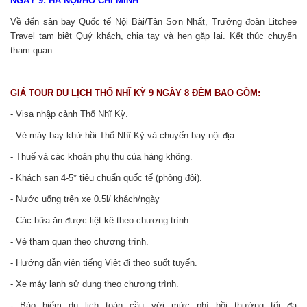
NGÀY 9: HÀ NỘI/HỒ CHÍ MINH
Về đến sân bay Quốc tế Nội Bài/Tân Sơn Nhất, Trưởng đoàn Litchee
Travel tạm biệt Quý khách, chia tay và hẹn gặp lại. Kết thúc chuyến
tham quan.
GIÁ
TOUR DU LỊCH THỔ NHĨ KỲ 9 NGÀY 8 ĐÊM
BAO GỒM:
- Visa nhập cảnh Thổ Nhĩ Kỳ.
- Vé máy bay khứ hồi Thổ Nhĩ Kỳ và chuyến bay nội địa.
- Thuế và các khoản phụ thu của hàng không.
- Khách sạn 4-5* tiêu chuẩn quốc tế (phòng đôi).
- Nước uống trên xe 0.5l/ khách/ngày
- Các bữa ăn được liệt kê theo chương trình.
- Vé tham quan theo chương trình.
- Hướng dẫn viên tiếng Việt đi theo suốt tuyến.
- Xe máy lạnh sử dụng theo chương trình.
- Bảo hiểm du lịch toàn cầu với mức phí bồi thường tối đa