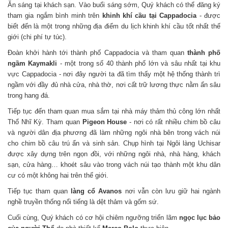
Ăn sáng tại khách sạn. Vào buổi sáng sớm, Quý khách có thể đăng ký
tham gia ngắm bình minh trên
khinh khí cầu tại Cappadocia
- được
biết đến là một trong những địa điểm du lịch khinh khí cầu tốt nhất thế
giới (chi phí tự túc).
Đoàn khởi hành tới thành phố Cappadocia và tham quan
thành phố
ngầm Kaymakli
- một trong số 40 thành phố lớn và sâu nhất tại khu
vực Cappadocia - nơi đây người ta đã tìm thấy một hệ thống thành trì
ngầm với đầy đủ nhà cửa, nhà thờ, nơi cất trữ lương thực nằm ẩn sâu
trong hang đá.
Tiếp tục đến tham quan mua sắm tại nhà máy thảm thủ công lớn nhất
Thổ Nhĩ Kỳ. Tham quan
Pigeon House
- nơi có rất nhiều chim bồ câu
và người dân địa phương đã làm những ngôi nhà bên trong vách núi
cho chim bồ câu trú ẩn và sinh sản. Chụp hình tại Ngôi làng Uchisar
được xây dựng trên ngọn đồi, với những ngôi nhà, nhà hàng, khách
sạn, cửa hàng… khoét sâu vào trong vách núi tạo thành một khu dân
cư có một không hai trên thế giới.
Tiếp tục tham quan
làng cổ Avanos
nơi vẫn còn lưu giữ hai ngành
nghề truyền thống nổi tiếng là dệt thảm và gốm sứ.
Cuối cùng, Quý khách có cơ hội chiêm ngưỡng triển lãm
ngọc lục bảo