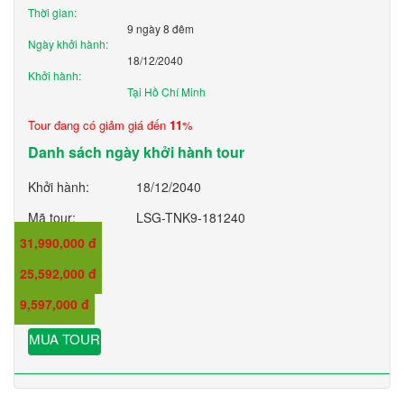
Thời gian:
9 ngày 8 đêm
Ngày khởi hành:
18/12/2040
Khởi hành:
Tại Hồ Chí Minh
Tour đang có giảm giá đến
11
%
Danh sách ngày khởi hành tour
Khởi hành:
18/12/2040
Mã tour:
LSG-TNK9-181240
31,990,000 đ
Giá:
25,592,000 đ
Giá trẻ em:
9,597,000 đ
Giá em bé:
MUA TOUR