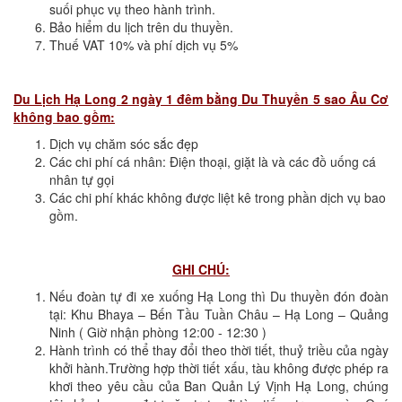
suối phục vụ theo hành trình.
Bảo hiểm du lịch trên du thuyền.
Thuế VAT 10% và phí dịch vụ 5%
Du Lịch Hạ Long 2 ngày 1 đêm bằng Du Thuyền 5 sao Âu Cơ
không bao gồm:
Dịch vụ chăm sóc sắc đẹp
Các chi phí cá nhân: Điện thoại, giặt là và các đồ uống cá
nhân tự gọi
Các chi phí khác không được liệt kê trong phần dịch vụ bao
gồm.
GHI CHÚ:
Nếu đoàn tự đi xe xuống Hạ Long thì Du thuyền đón đoàn
tại: Khu Bhaya – Bến Tầu Tuần Châu – Hạ Long – Quảng
Ninh ( Giờ nhận phòng 12:00 - 12:30 )
Hành trình có thể thay đổi theo thời tiết, thuỷ triều của ngày
khởi hành.Trường hợp thời tiết xấu, tàu không được phép ra
khơi theo yêu cầu của Ban Quản Lý Vịnh Hạ Long, chúng