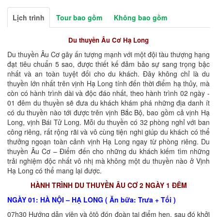
Lịch trình
Tour bao gồm
Không bao gồm
Du thuyền Âu Cơ Hạ Long
Du thuyền Âu Cơ gây ấn tượng mạnh với một đội tàu thượng hạng
đạt tiêu chuẩn 5 sao, được thiết kế đảm bảo sự sang trọng bậc
nhất và an toàn tuyệt đối cho du khách. Đây không chỉ là du
thuyền lớn nhất trên vịnh Hạ Long tính đến thời điểm hạ thủy, mà
còn có hành trình dài và độc đáo nhất, theo hành trình 02 ngày -
01 đêm du thuyền sẽ đưa du khách khám phá những địa danh ít
có du thuyền nào tới được trên vịnh Bắc Bộ, bao gồm cả vịnh Hạ
Long, vịnh Bái Tử Long. Mỗi du thuyền có 32 phòng nghỉ với ban
công riêng, rất rộng rãi và vô cùng tiện nghi giúp du khách có thể
thưởng ngoạn toàn cảnh vịnh Hạ Long ngay từ phòng riêng. Du
thuyền Âu Cơ – Điểm đến cho những du khách kiếm tìm những
trải nghiệm độc nhất vô nhị mà không một du thuyền nào ở Vịnh
Hạ Long có thể mang lại được.
HÀNH TRÌNH DU THUYỀN ÂU CƠ 2 NGÀY 1 ĐÊM
NGÀY 01: HÀ NỘI – HẠ LONG ( Ăn bữa: Trưa + Tối )
07h30 Hướng dẫn viên và ôtô đón đoàn tại điểm hẹn, sau đó khởi