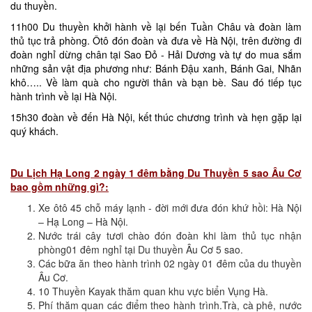
du thuyền.
11h00 Du thuyền khởi hành về lại bến Tuần Châu và đoàn làm
thủ tục trả phòng. Ôtô đón đoàn và đưa về Hà Nội, trên đường đi
đoàn nghỉ dừng chân tại Sao Đỏ - Hải Dương và tự do mua sắm
những sản vật địa phương như: Bánh Đậu xanh, Bánh Gai, Nhãn
khô….. Về làm quà cho người thân và bạn bè. Sau đó tiếp tục
hành trình về lại Hà Nội.
15h30 đoàn về đến Hà Nội, kết thúc chương trình và hẹn gặp lại
quý khách.
Du Lịch Hạ Long 2 ngày 1 đêm bằng Du Thuyền 5 sao Âu Cơ
bao gồm những gì?:
Xe ôtô 45 chỗ máy lạnh - đời mới đưa đón khứ hồi: Hà Nội
– Hạ Long – Hà Nội.
Nước trái cây tươi chào đón đoàn khi làm thủ tục nhận
phòng01 đêm nghỉ tại Du thuyền Âu Cơ 5 sao.
Các bữa ăn theo hành trình 02 ngày 01 đêm của du thuyền
Âu Cơ.
10 Thuyền Kayak thăm quan khu vực biển Vụng Hà.
Phí thăm quan các điểm theo hành trình.Trà, cà phê, nước