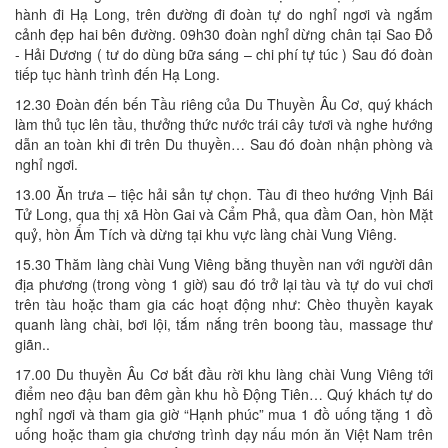
hành đi Hạ Long, trên đường đi đoàn tự do nghỉ ngơi và ngắm
cảnh đẹp hai bên đường. 09h30 đoàn nghỉ dừng chân tại Sao Đỏ
- Hải Dương ( tư do dùng bữa sáng – chi phí tự túc ) Sau đó đoàn
tiếp tục hành trình đến Hạ Long.
12.30 Đoàn đến bến Tầu riêng của Du Thuyền Âu Cơ, quý khách
làm thủ tục lên tầu, thưởng thức nước trái cây tươi và nghe hướng
dẫn an toàn khi đi trên Du thuyền… Sau đó đoàn nhận phòng và
nghỉ ngơi.
13.00 Ăn trưa – tiệc hải sản tự chọn. Tàu đi theo hướng Vịnh Bái
Tử Long, qua thị xã Hòn Gai và Cẩm Phả, qua đầm Oan, hòn Mặt
quỷ, hòn Ấm Tích và dừng tại khu vực làng chài Vung Viêng.
15.30 Thăm làng chài Vung Viêng bằng thuyền nan với người dân
địa phương (trong vòng 1 giờ) sau đó trở lại tàu và tự do vui chơi
trên tàu hoặc tham gia các hoạt động như: Chèo thuyền kayak
quanh làng chài, bơi lội, tắm nắng trên boong tàu, massage thư
giãn..
17.00 Du thuyền Âu Cơ bắt đầu rời khu làng chài Vung Viêng tới
điểm neo đậu ban đêm gần khu hồ Động Tiên… Quý khách tự do
nghỉ ngơi và tham gia giờ “Hạnh phúc” mua 1 đồ uống tặng 1 đồ
uống hoặc tham gia chương trình dạy nấu món ăn Việt Nam trên