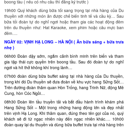
boong tàu ( nếu có nhu cầu thì đăng ký trước )
19h00 Quý khách dùng bữa tối sang trọng tại nhà hàng của Du
thuyền với những món ăn được chế biến tinh tế và cầu kỳ… Sau
bữa tối đoàn tự do nghỉ ngơi hoặc tham gia các hoạt động đêm
trên du thuyền như: Hat Karaoke, xem phim hoặc câu mực ban
đêm….
NGÀY 02: VỊNH HẠ LONG – HÀ NỘI ( Ăn bữa sáng + bữa trưa
nhẹ )
06h00 Đoàn dậy sớm, ngắm cảnh bình minh trên biển và tham
gia tập thái cực quyền trên boong tầu. Sau đó đoàn tự do nghỉ
ngơi và hít thở không khí trong lành…
07h00 đoàn dùng bữa buffet sáng tại nhà hàng của Du thuyền,
trong khi đó Du thuyền sẽ đưa đoàn về khu vực hang Sửng Sốt…
Trên đường đoàn thăm quan Hòn Trống, hang Trinh Nữ, động Mê
Cung, hòn Cóc Ngồi…
08h30 Đoàn lên tầu truyền tải và bắt đầu hành trình khám phá
Hang Sửng Sốt – Một trong những hang động lớn và đẹp nhất
trên vịnh Hạ Long. Khi thăm quan, đúng theo tên gọi của nó, quý
khách sẽ đi từ ngạc nhiên này đến ngạc nhiên khác…. 10h00
đoàn quay lại du thuyền và dùng bữa buffet trưa tại nhà hàng trên