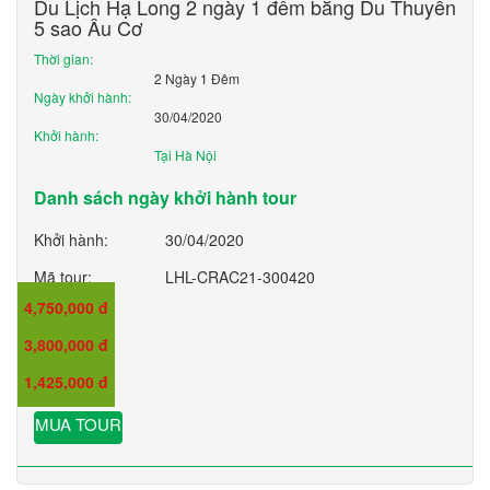
Du Lịch Hạ Long 2 ngày 1 đêm bằng Du Thuyền
5 sao Âu Cơ
Thời gian:
2 Ngày 1 Đêm
Ngày khởi hành:
30/04/2020
Khởi hành:
Tại Hà Nội
Danh sách ngày khởi hành tour
Khởi hành:
30/04/2020
Mã tour:
LHL-CRAC21-300420
4,750,000 đ
Giá:
3,800,000 đ
Giá trẻ em:
1,425,000 đ
Giá em bé:
MUA TOUR