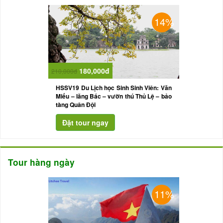
14%
180,000đ
210,000đ
HSSV19 Du Lịch học Sinh Sinh Viên: Văn
Miếu – lăng Bác – vườn thú Thủ Lệ – bảo
tàng Quân Đội
Tour hàng ngày
11%