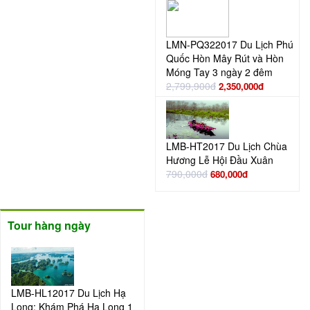
LMN-PQ322017 Du Lịch Phú
Quốc Hòn Mây Rút và Hòn
Móng Tay 3 ngày 2 đêm
2,799,900đ
2,350,000đ
LMB-HT2017 Du Lịch Chùa
Hương Lễ Hội Đầu Xuân
790,000đ
680,000đ
Tour hàng ngày
LMB-HL12017 Du Lịch Hạ
Long: Khám Phá Hạ Long 1