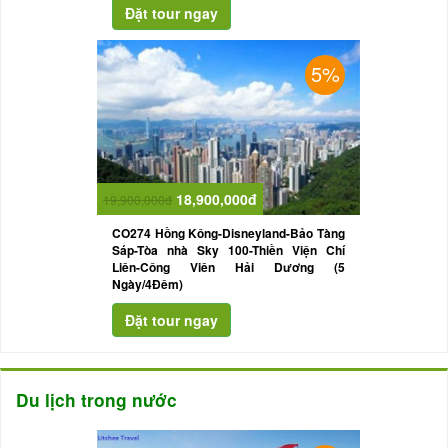
5%
18,900,000đ
19,900,000đ
CO274 Hồng Kông-Disneyland-Bảo Tàng
Sáp-Tòa nhà Sky 100-Thiền Viện Chí
Liên-Công Viên Hải Dương (5
Ngày/4Đêm)
Du lịch trong nước