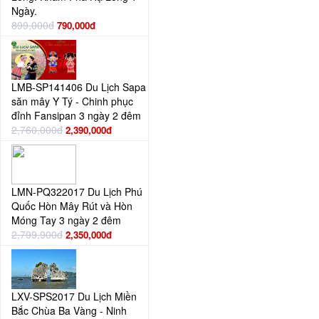
Ngày.
899,000đ
790,000đ
LMB-SP141406 Du Lịch Sapa
săn mây Y Tý - Chinh phục
đỉnh Fansipan 3 ngày 2 đêm
2,760,000đ
2,390,000đ
LMN-PQ322017 Du Lịch Phú
Quốc Hòn Mây Rút và Hòn
Móng Tay 3 ngày 2 đêm
2,799,900đ
2,350,000đ
LXV-SPS2017 Du Lịch Miền
Bắc Chùa Ba Vàng - Ninh