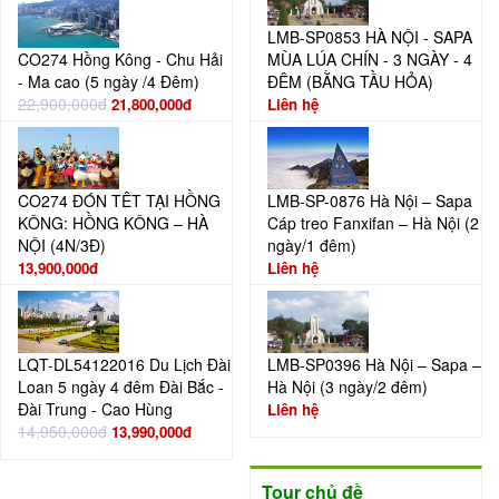
LMB-SP0853 HÀ NỘI - SAPA
CO274 Hồng Kông - Chu Hải
MÙA LÚA CHÍN - 3 NGÀY - 4
- Ma cao (5 ngày /4 Đêm)
ĐÊM (BẰNG TẦU HỎA)
22,900,000đ
21,800,000đ
Liên hệ
CO274 ĐÓN TÊT TẠI HỒNG
LMB-SP-0876 Hà Nội – Sapa
KÔNG: HỒNG KÔNG – HÀ
Cáp treo Fanxifan – Hà Nội (2
NỘI (4N/3Đ)
ngày/1 đêm)
13,900,000đ
Liên hệ
LQT-DL54122016 Du Lịch Đài
LMB-SP0396 Hà Nội – Sapa –
Loan 5 ngày 4 đêm Đài Bắc -
Hà Nội (3 ngày/2 đêm)
Đài Trung - Cao Hùng
Liên hệ
14,950,000đ
13,990,000đ
Tour chủ đề