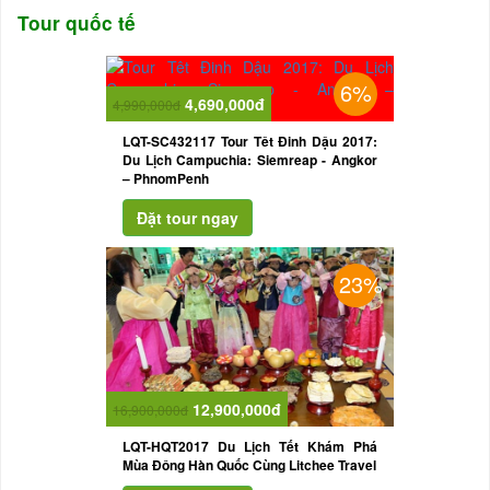
Tour quốc tế
6%
4,690,000đ
4,990,000đ
LQT-SC432117 Tour Têt Đinh Dậu 2017:
Du Lịch Campuchia: Siemreap - Angkor
– PhnomPenh
23%
12,900,000đ
16,900,000đ
LQT-HQT2017 Du Lịch Tết Khám Phá
Mùa Đông Hàn Quốc Cùng Litchee Travel