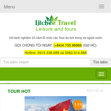
Menu
Toggle
naviga
Với kinh nghiệm 10 năm tổ chức các Tour du lịch trong và ngoài nước
GỌI CHÚNG TÔI NGAY:
(+84)4.730.96966
(Giờ HC)
Hotline: 0915.338.688 và 0982.614.888
Tìm kiếm
Toggle
navigat
Previous
Nex
Xem tất cả
TOUR HOT
11%