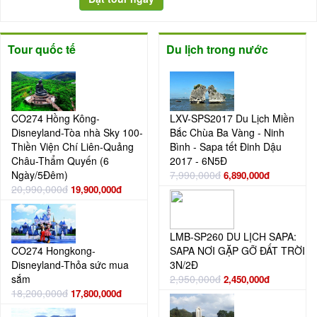
Tour quốc tế
Du lịch trong nước
CO274 Hồng Kông-
LXV-SPS2017 Du Lịch Miền
Disneyland-Tòa nhà Sky 100-
Bắc Chùa Ba Vàng - Ninh
Thiền Viện Chí Liên-Quảng
Bình - Sapa tết Đinh Dậu
Châu-Thẩm Quyến (6
2017 - 6N5Đ
Ngày/5Đêm)
7,990,000đ
6,890,000đ
20,990,000đ
19,900,000đ
LMB-SP260 DU LỊCH SAPA:
CO274 Hongkong-
SAPA NƠI GẶP GỠ ĐẤT TRỜI
Disneyland-Thỏa sức mua
3N/2Đ
sắm
2,950,000đ
2,450,000đ
18,200,000đ
17,800,000đ