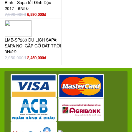
Bình - Sapa tết Đinh Dậu
2017 - 6N5Đ
7,990,000đ
6,890,000đ
LMB-SP260 DU LỊCH SAPA:
SAPA NƠI GẶP GỠ ĐẤT TRỜI
3N/2Đ
2,950,000đ
2,450,000đ