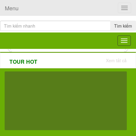
Menu
Toggle
naviga
Tìm kiếm
Toggle
navigat
Previous
Nex
Xem tất cả
TOUR HOT