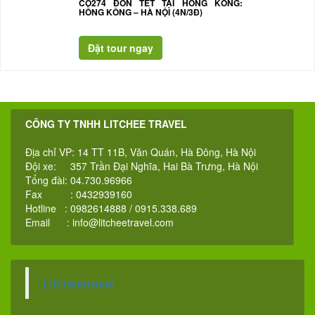
CO274 ĐÓN TÊT TẠI HỒNG KÔNG:
HỒNG KÔNG – HÀ NỘI (4N/3Đ)
CÔNG TY TNHH LITCHEE TRAVEL
Địa chỉ VP: 14 TT 11B, Văn Quán, Hà Đông, Hà Nội
Đội xe: 357 Trần Đại Nghĩa, Hai Bà Trưng, Hà Nội
Tổng đài: 04.730.96966
Fax : 0432939160
Hotline : 0982614888 / 0915.338.689
Email :
info@litcheetravel.com
Litcheetravel