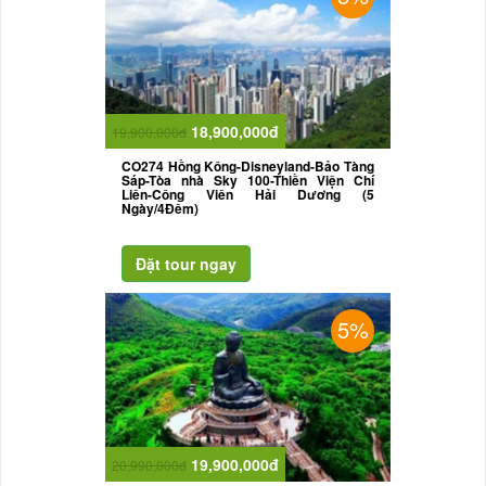
18,900,000đ
19,900,000đ
CO274 Hồng Kông-Disneyland-Bảo Tàng
Sáp-Tòa nhà Sky 100-Thiền Viện Chí
Liên-Công Viên Hải Dương (5
Ngày/4Đêm)
5%
19,900,000đ
20,990,000đ