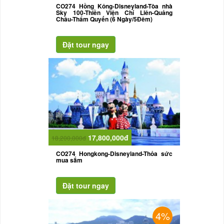
CO274 Hồng Kông-Disneyland-Tòa nhà
Sky 100-Thiền Viện Chí Liên-Quảng
Châu-Thẩm Quyến (6 Ngày/5Đêm)
17,800,000đ
18,200,000đ
CO274 Hongkong-Disneyland-Thỏa sức
mua sắm
4%